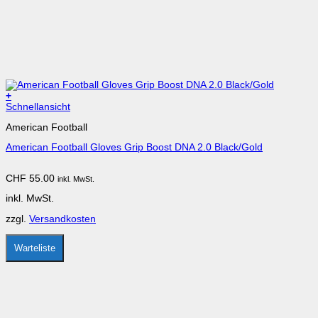
+
Dieses
Schnellansicht
Produkt
American Football
weist
mehrere
American Football Gloves Grip Boost DNA 2.0 Black/Gold
Varianten
auf.
Die
CHF
55.00
inkl. MwSt.
Optionen
können
inkl. MwSt.
auf
der
zzgl.
Versandkosten
Produktseite
gewählt
werden
Warteliste