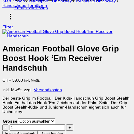
Start
/
Shop
/
Teamsport
/
Unihockey
/
TorhüterIn Unihockey
/
Handschuhe TorhüterIn
Zurück zum Shop
Filter
American Football Glove Grip
Boost Hook ‘Em Receiver
Handschuh
CHF
59.00
inkl. MwSt.
inkl. MwSt.
zzgl.
Versandkosten
Der beste Grip im Football! Der Kids-Handschuh Grip Boost Stealth
Hook ‘Em hat das Hook ‘Em-Zeichen auf der Palm-Seite. Der Grip
Boost Stealth-Kids- und Junioren-Handschuh eignet sich auch für
Unihockey.
Grösse
American
Football
In den Warenkorb
Jetzt kaufen