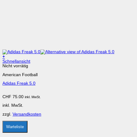
+
Dieses
Schnellansicht
Produkt
Nicht vorrätig
weist
American Football
mehrere
Varianten
Adidas Freak 5.0
auf.
Die
Optionen
CHF
75.00
inkl. MwSt.
können
auf
inkl. MwSt.
der
Produktseite
zzgl.
Versandkosten
gewählt
werden
Warteliste