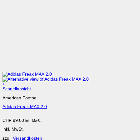
+
Dieses
Schnellansicht
Produkt
American Football
weist
mehrere
Adidas Freak MAX 2.0
Varianten
auf.
Die
CHF
99.00
inkl. MwSt.
Optionen
können
inkl. MwSt.
auf
der
zzgl.
Versandkosten