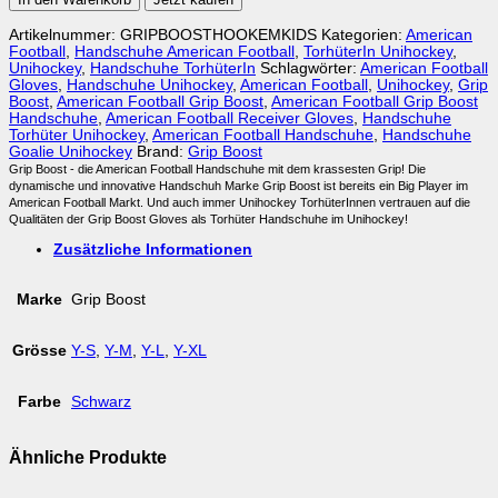
Glove
Grip
Artikelnummer:
GRIPBOOSTHOOKEMKIDS
Kategorien:
American
Boost
Football
,
Handschuhe American Football
,
TorhüterIn Unihockey
,
Hook
Unihockey
,
Handschuhe TorhüterIn
Schlagwörter:
American Football
'Em
Gloves
,
Handschuhe Unihockey
,
American Football
,
Unihockey
,
Grip
Receiver
Boost
,
American Football Grip Boost
,
American Football Grip Boost
Handschuh
Handschuhe
,
American Football Receiver Gloves
,
Handschuhe
Menge
Torhüter Unihockey
,
American Football Handschuhe
,
Handschuhe
Goalie Unihockey
Brand:
Grip Boost
Grip Boost - die American Football Handschuhe mit dem krassesten Grip! Die
dynamische und innovative Handschuh Marke Grip Boost ist bereits ein Big Player im
American Football Markt. Und auch immer Unihockey TorhüterInnen vertrauen auf die
Qualitäten der Grip Boost Gloves als Torhüter Handschuhe im Unihockey!
Zusätzliche Informationen
Marke
Grip Boost
Grösse
Y-S
,
Y-M
,
Y-L
,
Y-XL
Farbe
Schwarz
Ähnliche Produkte