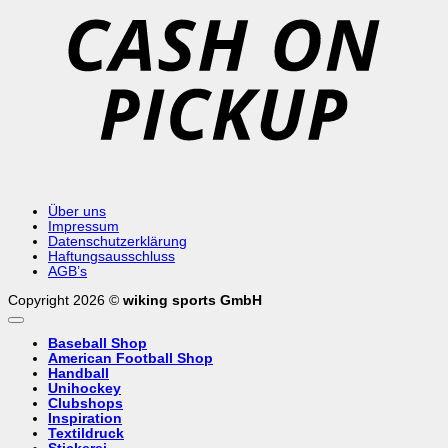
P
Über uns
Impressum
Datenschutzerklärung
Haftungsausschluss
AGB’s
Copyright 2026 ©
wiking sports GmbH
Baseball Shop
American Football Shop
Handball
Unihockey
Clubshops
Inspiration
Textildruck