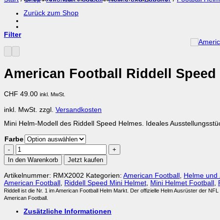
Zurück zum Shop
Filter
American Football Riddell Speed
CHF
49.00
inkl. MwSt.
inkl. MwSt.
zzgl.
Versandkosten
Mini Helm-Modell des Riddell Speed Helmes. Ideales Ausstellungsstüc
Farbe
American
Football
In den Warenkorb
Jetzt kaufen
Riddell
Speed
Artikelnummer:
RMX2002
Kategorien:
American Football
,
Helme und
Mini
American Football
,
Riddell Speed Mini Helmet
,
Mini Helmet Football
,
Helm
Riddell ist die Nr. 1 im American Football Helm Markt. Der offizielle Helm Ausrüster der NF
Menge
American Football.
Zusätzliche Informationen