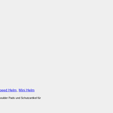
Speed Helm
,
Mini Helm
houlder Pads und Schutzartikel für