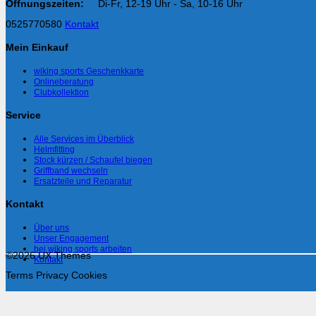
Öffnungszeiten:
Di-Fr, 12-19 Uhr - Sa, 10-16 Uhr
0525770580
Kontakt
Mein Einkauf
wiking sports Geschenkkarte
Onlineberatung
Clubkollektion
Service
Alle Services im Überblick
Helmfitting
Stock kürzen / Schaufel biegen
Griffband wechseln
Ersatzteile und Reparatur
Kontakt
Über uns
Unser Engagement
bei wiking sports arbeiten
©2026 UX Themes
Kontakt
Terms
Privacy
Cookies