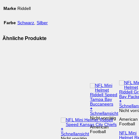
Marke
Riddell
Farbe
Schwarz
,
Silber
Ähnliche Produkte
+
Schnellan
+
Nicht vorr
Schnellansicht
Nicht vorrätig
American
Football
American
+
Football
NFL Mini
Schnellansicht
Helmet Ri
Nicht vorrätig