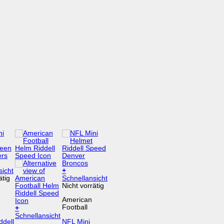
sicht
+
ätig
Schnellansicht
Nicht vorrätig
American
Football
+
Dieses
Schnellansicht
ddell
NFL Mini
Produkt