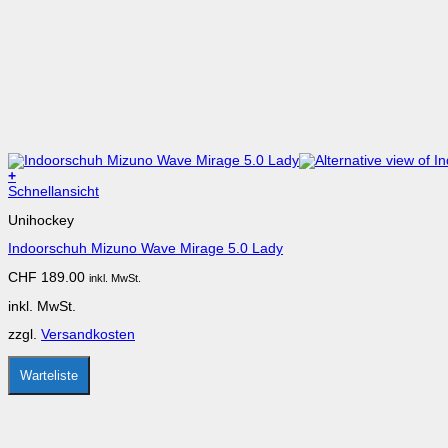
+
Dieses
Schnellansicht
Produkt
Unihockey
weist
mehrere
Indoorschuh Mizuno Wave Mirage 5.0 Lady
Varianten
auf.
CHF
189.00
inkl. MwSt.
Die
Optionen
inkl. MwSt.
können
auf
zzgl.
Versandkosten
der
Produktseite
gewählt
Warteliste
werden