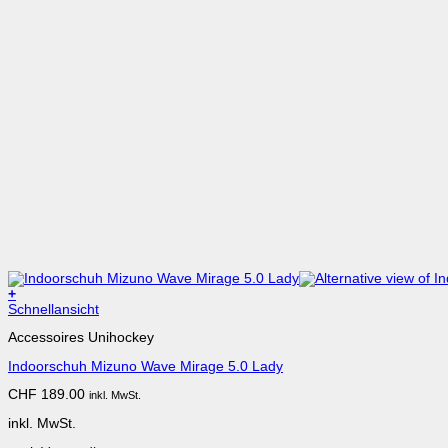
+
Dieses
Schnellansicht
Produkt
Accessoires Unihockey
weist
mehrere
Indoorschuh Mizuno Wave Mirage 5.0 Lady
Varianten
auf.
CHF
189.00
inkl. MwSt.
Die
Optionen
inkl. MwSt.
können
auf