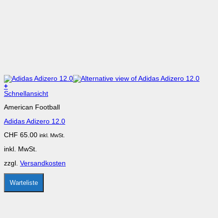
+
Dieses
Schnellansicht
Produkt
American Football
weist
mehrere
Adidas Adizero 12.0
Varianten
auf.
CHF
65.00
inkl. MwSt.
Die
Optionen
inkl. MwSt.
können
auf
zzgl.
Versandkosten
der
Produktseite
gewählt
Warteliste
werden