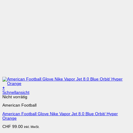
+
Dieses
Schnellansicht
Produkt
Nicht vorrätig
weist
American Football
mehrere
Varianten
American Football Glove Nike Vapor Jet 8.0 Blue Orbit/ Hyper
auf.
Orange
Die
Optionen
CHF
99.00
inkl. MwSt.
können
auf