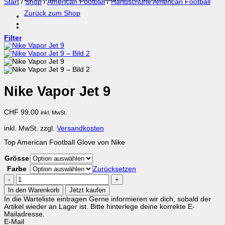
Start
/
Shop
/
American Football
/
Handschuhe American Football
Zurück zum Shop
Filter
Nike Vapor Jet 9
CHF
99.00
inkl. MwSt.
inkl. MwSt.
zzgl.
Versandkosten
Top American Football Glove von Nike
Grösse
Farbe
Zurücksetzen
Nike
Vapor
In den Warenkorb
Jetzt kaufen
Jet
In die Warteliste eintragen
Gerne informieren wir dich, sobald der
9
Artikel wieder an Lager ist. Bitte hinterlege deine korrekte E-
Menge
Mailadresse.
E-Mail