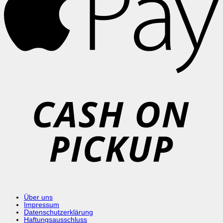
C
o
P
Über uns
Impressum
Datenschutzerklärung
Haftungsausschluss