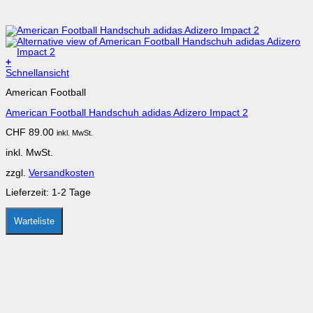
+
Dieses
Schnellansicht
Produkt
American Football
weist
mehrere
American Football Handschuh adidas Adizero Impact 2
Varianten
auf.
CHF
89.00
inkl. MwSt.
Die
Optionen
inkl. MwSt.
können
auf
zzgl.
Versandkosten
der
Produktseite
Lieferzeit:
1-2 Tage
gewählt
werden
Warteliste