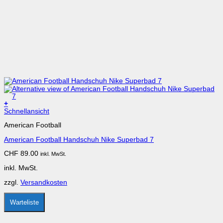
+
Dieses
Schnellansicht
Produkt
American Football
weist
mehrere
American Football Handschuh Nike Superbad 7
Varianten
auf.
CHF
89.00
inkl. MwSt.
Die
Optionen
inkl. MwSt.
können
auf
zzgl.
Versandkosten
der
Produktseite
gewählt
Warteliste
werden