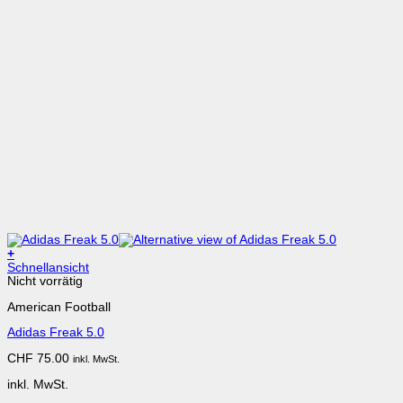
+
Dieses
Schnellansicht
Produkt
Nicht vorrätig
weist
American Football
mehrere
Varianten
Adidas Freak 5.0
auf.
Die
CHF
75.00
inkl. MwSt.
Optionen
können
inkl. MwSt.
auf
der