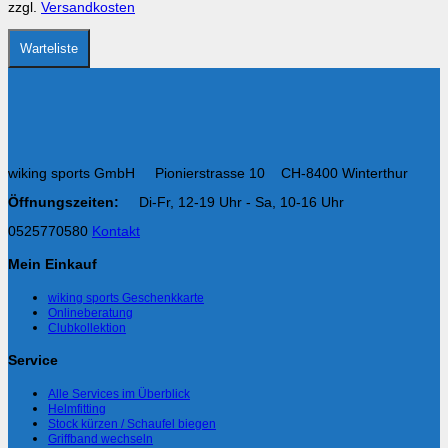
zzgl.
Versandkosten
Produktseite
gewählt
werden
Warteliste
wiking sports GmbH Pionierstrasse 10 CH-8400 Winterthur
Öffnungszeiten:
Di-Fr, 12-19 Uhr - Sa, 10-16 Uhr
0525770580
Kontakt
Mein Einkauf
wiking sports Geschenkkarte
Onlineberatung
Clubkollektion
Service
Alle Services im Überblick
Helmfitting
Stock kürzen / Schaufel biegen
Griffband wechseln