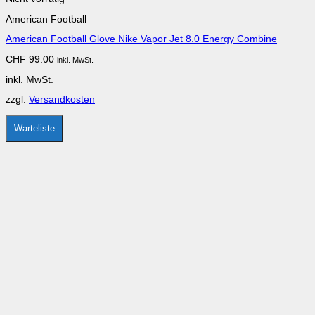
weist
American Football
mehrere
Varianten
American Football Glove Nike Vapor Jet 8.0 Energy Combine
auf.
Die
CHF
99.00
inkl. MwSt.
Optionen
können
inkl. MwSt.
auf
der
zzgl.
Versandkosten
Produktseite
gewählt
werden
Warteliste