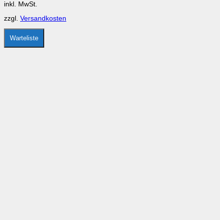
inkl. MwSt.
können
auf
zzgl.
Versandkosten
der
Produktseite
gewählt
Warteliste
werden