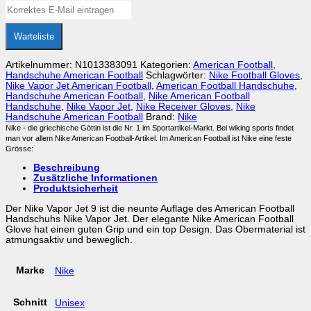
Warteliste
Artikelnummer:
N1013383091
Kategorien:
American Football
,
Handschuhe American Football
Schlagwörter:
Nike Football Gloves
,
Nike Vapor Jet American Football
,
American Football Handschuhe
,
Handschuhe American Football
,
Nike American Football
Handschuhe
,
Nike Vapor Jet
,
Nike Receiver Gloves
,
Nike
Handschuhe American Football
Brand:
Nike
Nike - die griechische Göttin ist die Nr. 1 im Sportartikel-Markt. Bei wiking sports findet
man vor allem Nike American Football-Artikel. Im American Football ist Nike eine feste
Grösse:
Beschreibung
Zusätzliche Informationen
Produktsicherheit
Der Nike Vapor Jet 9 ist die neunte Auflage des American Football
Handschuhs Nike Vapor Jet. Der elegante Nike American Football
Glove hat einen guten Grip und ein top Design. Das Obermaterial ist
atmungsaktiv und beweglich.
Marke
Nike
Schnitt
Unisex