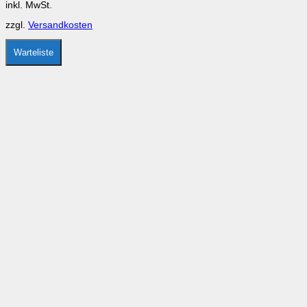
inkl. MwSt.
der
Produktseite
zzgl.
Versandkosten
gewählt
werden
Warteliste