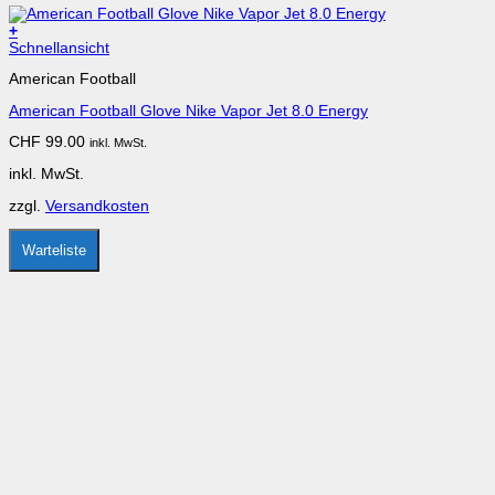
+
Dieses
Schnellansicht
Produkt
American Football
weist
mehrere
American Football Glove Nike Vapor Jet 8.0 Energy
Varianten
auf.
CHF
99.00
inkl. MwSt.
Die
Optionen
inkl. MwSt.
können
auf
zzgl.
Versandkosten
der
Produktseite
gewählt
Warteliste
werden