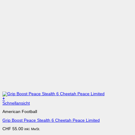
+
Dieses
Schnellansicht
Produkt
American Football
weist
mehrere
Grip Boost Peace Stealth 6 Cheetah Peace Limited
Varianten
auf.
CHF
55.00
inkl. MwSt.
Die
Optionen