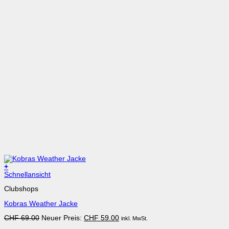
+
Dieses
Schnellansicht
Produkt
Clubshops
weist
mehrere
Kobras Weather Jacke
Varianten
auf.
Ursprünglicher
Aktueller
CHF
69.00
Neuer Preis:
CHF
59.00
inkl. MwSt.
Die
Preis
Preis
Optionen