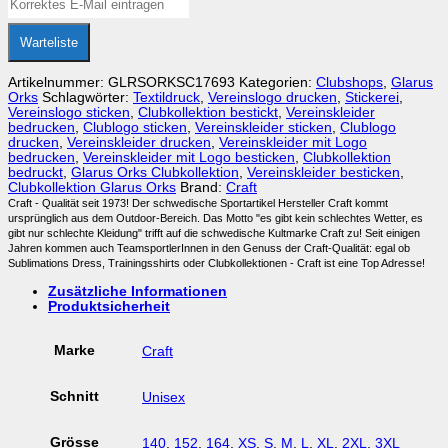
Warteliste
Artikelnummer:
GLRSORKSC17693
Kategorien:
Clubshops
,
Glarus
Orks
Schlagwörter:
Textildruck
,
Vereinslogo drucken
,
Stickerei
,
Vereinslogo sticken
,
Clubkollektion bestickt
,
Vereinskleider
bedrucken
,
Clublogo sticken
,
Vereinskleider sticken
,
Clublogo
drucken
,
Vereinskleider drucken
,
Vereinskleider mit Logo
bedrucken
,
Vereinskleider mit Logo besticken
,
Clubkollektion
bedruckt
,
Glarus Orks Clubkollektion
,
Vereinskleider besticken
,
Clubkollektion Glarus Orks
Brand:
Craft
Craft - Qualität seit 1973! Der schwedische Sportartikel Hersteller Craft kommt
ursprünglich aus dem Outdoor-Bereich. Das Motto "es gibt kein schlechtes Wetter, es
gibt nur schlechte Kleidung" trifft auf die schwedische Kultmarke Craft zu! Seit einigen
Jahren kommen auch TeamsportlerInnen in den Genuss der Craft-Qualität: egal ob
Sublimations Dress, Trainingsshirts oder Clubkollektionen - Craft ist eine Top Adresse!
Zusätzliche Informationen
Produktsicherheit
Marke
Craft
Schnitt
Unisex
Grösse
140
,
152
,
164
,
XS
,
S
,
M
,
L
,
XL
,
2XL
,
3XL