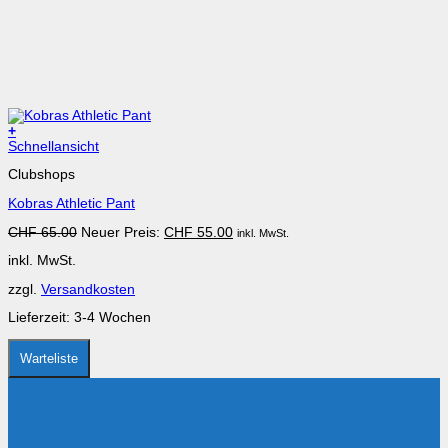
+
Dieses
Schnellansicht
Produkt
Clubshops
weist
mehrere
Kobras Athletic Pant
Varianten
auf.
Ursprünglicher
Aktueller
CHF
65.00
Neuer Preis:
CHF
55.00
inkl. MwSt.
Die
Preis
Preis
Optionen
inkl. MwSt.
war:
ist:
können
CHF 65.00
CHF 55.00.
auf
zzgl.
Versandkosten
der
Produktseite
Lieferzeit:
3-4 Wochen
gewählt
werden
Warteliste