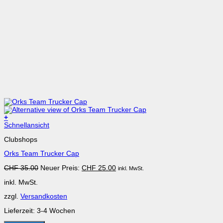
+
Dieses
Schnellansicht
Produkt
Clubshops
weist
mehrere
Orks Team Trucker Cap
Varianten
auf.
Ursprünglicher
Aktueller
CHF
35.00
Neuer Preis:
CHF
25.00
inkl. MwSt.
Die
Preis
Preis
Optionen
inkl. MwSt.
war:
ist:
können
CHF 35.00
CHF 25.00.
auf
zzgl.
Versandkosten
der
Produktseite
Lieferzeit:
3-4 Wochen
gewählt
werden