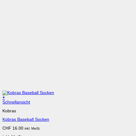
+
Dieses
Schnellansicht
Produkt
Kobras
weist
mehrere
Kobras Baseball Socken
Varianten
auf.
CHF
16.00
inkl. MwSt.
Die
Optionen