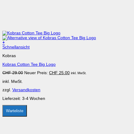
+
Dieses
Schnellansicht
Produkt
Kobras
weist
mehrere
Kobras Cotton Tee Big Logo
Varianten
auf.
Ursprünglicher
Aktueller
CHF
29.00
Neuer Preis:
CHF
25.00
inkl. MwSt.
Die
Preis
Preis
Optionen
inkl. MwSt.
war:
ist:
können
CHF 29.00
CHF 25.00.
auf
zzgl.
Versandkosten
der
Produktseite
Lieferzeit:
3-4 Wochen
gewählt
werden
Warteliste