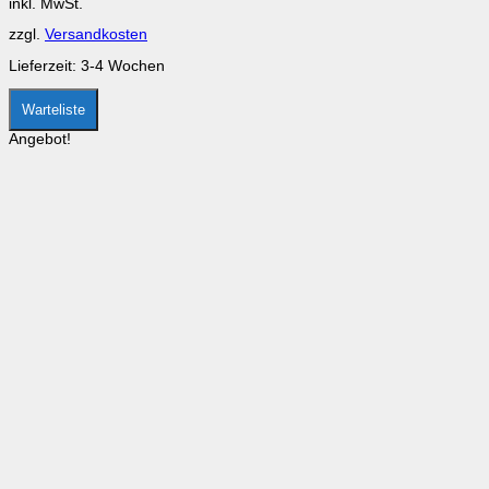
inkl. MwSt.
können
auf
zzgl.
Versandkosten
der
Produktseite
Lieferzeit:
3-4 Wochen
gewählt
werden
Warteliste
Angebot!