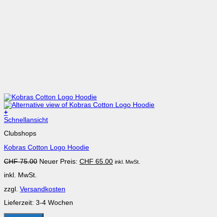
+
Dieses
Schnellansicht
Produkt
Clubshops
weist
mehrere
Kobras Cotton Logo Hoodie
Varianten
auf.
Ursprünglicher
Aktueller
CHF
75.00
Neuer Preis:
CHF
65.00
inkl. MwSt.
Die
Preis
Preis
Optionen
inkl. MwSt.
war:
ist:
können
CHF 75.00
CHF 65.00.
auf
zzgl.
Versandkosten
der
Produktseite
Lieferzeit:
3-4 Wochen
gewählt
werden