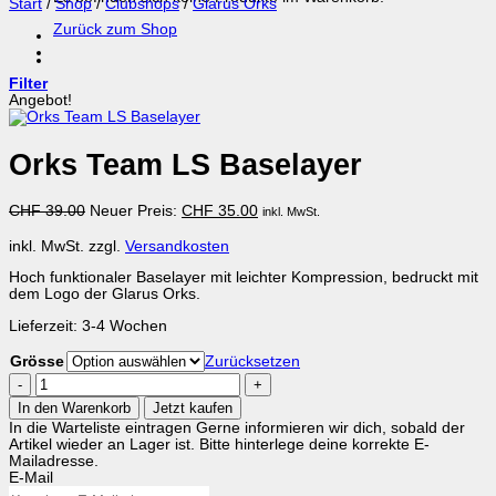
Start
/
Shop
/
Clubshops
/
Glarus Orks
Zurück zum Shop
Filter
Angebot!
Orks Team LS Baselayer
Ursprünglicher
Aktueller
CHF
39.00
Neuer Preis:
CHF
35.00
inkl. MwSt.
Preis
Preis
war:
ist:
inkl. MwSt.
zzgl.
Versandkosten
CHF 39.00
CHF 35.00.
Hoch funktionaler Baselayer mit leichter Kompression, bedruckt mit
dem Logo der Glarus Orks.
Lieferzeit:
3-4 Wochen
Grösse
Zurücksetzen
Orks
Team
In den Warenkorb
Jetzt kaufen
LS
In die Warteliste eintragen
Gerne informieren wir dich, sobald der
Baselayer
Artikel wieder an Lager ist. Bitte hinterlege deine korrekte E-
Menge
Mailadresse.
E-Mail