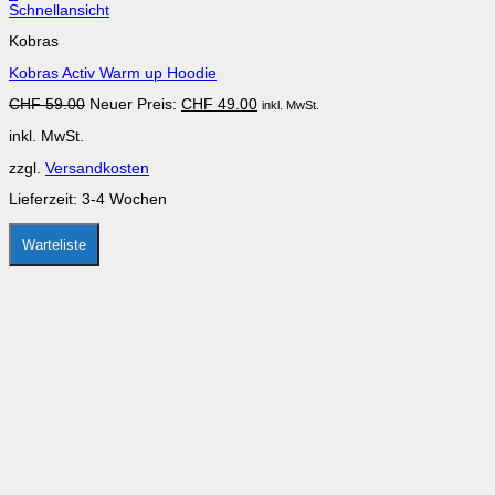
Dieses
Schnellansicht
Produkt
Kobras
weist
mehrere
Kobras Activ Warm up Hoodie
Varianten
auf.
Ursprünglicher
Aktueller
CHF
59.00
Neuer Preis:
CHF
49.00
inkl. MwSt.
Die
Preis
Preis
Optionen
inkl. MwSt.
war:
ist:
können
CHF 59.00
CHF 49.00.
auf
zzgl.
Versandkosten
der
Produktseite
Lieferzeit:
3-4 Wochen
gewählt
werden
Warteliste