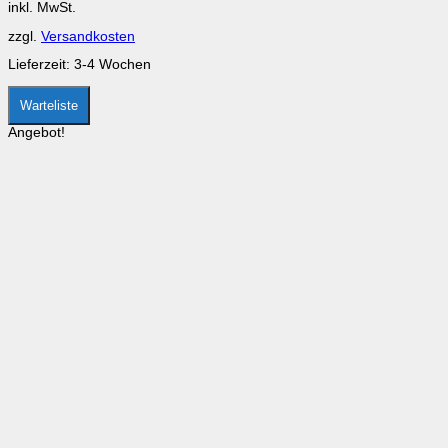
inkl. MwSt.
war:
ist:
können
CHF 69.00
CHF 59.00.
auf
zzgl.
Versandkosten
der
Produktseite
Lieferzeit:
3-4 Wochen
gewählt
werden
Warteliste
Angebot!