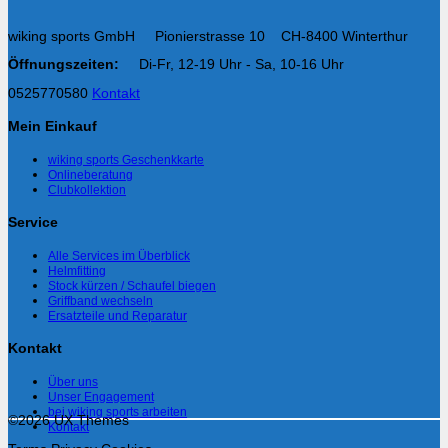
wiking sports GmbH Pionierstrasse 10 CH-8400 Winterthur
Öffnungszeiten:
Di-Fr, 12-19 Uhr - Sa, 10-16 Uhr
0525770580
Kontakt
Mein Einkauf
wiking sports Geschenkkarte
Onlineberatung
Clubkollektion
Service
Alle Services im Überblick
Helmfitting
Stock kürzen / Schaufel biegen
Griffband wechseln
Ersatzteile und Reparatur
Kontakt
Über uns
Unser Engagement
bei wiking sports arbeiten
©2026 UX Themes
Kontakt