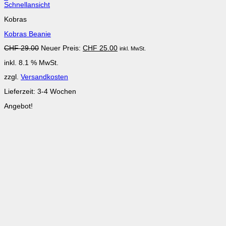
Schnellansicht
Kobras
Kobras Beanie
Ursprünglicher
Aktueller
CHF
29.00
Neuer Preis:
CHF
25.00
inkl. MwSt.
Preis
Preis
inkl. 8.1 % MwSt.
war:
ist:
CHF 29.00
CHF 25.00.
zzgl.
Versandkosten
Lieferzeit:
3-4 Wochen
Angebot!