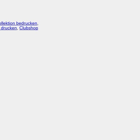
llektion bedrucken
,
 drucken
,
Clubshop