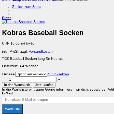
Zurück zum Shop
Filter
Kobras Baseball Socken
CHF
16.00
inkl. MwSt.
inkl. MwSt.
zzgl.
Versandkosten
TCK Baseball Socken lang für Kobras
Lieferzeit:
3-4 Wochen
Grösse
Zurücksetzen
Kobras
Baseball
In den Warenkorb
Jetzt kaufen
Socken
In die Warteliste eintragen
Gerne informieren wir dich, sobald der Arti
Menge
E-Mail
Warteliste