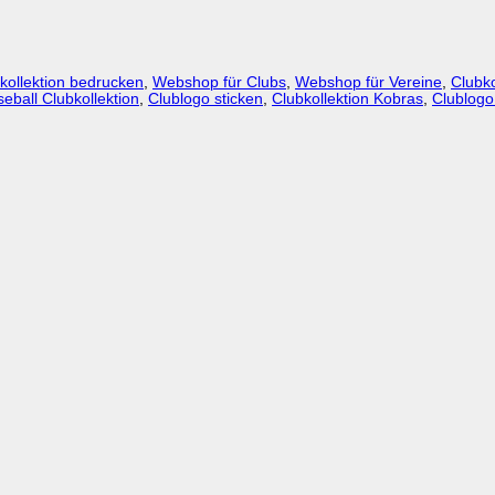
kollektion bedrucken
,
Webshop für Clubs
,
Webshop für Vereine
,
Clubko
eball Clubkollektion
,
Clublogo sticken
,
Clubkollektion Kobras
,
Clublogo