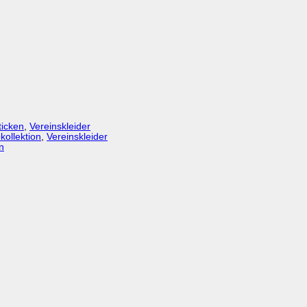
ticken
,
Vereinskleider
kollektion
,
Vereinskleider
n