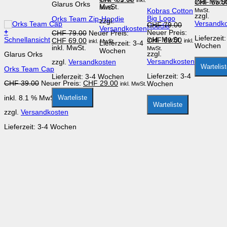
inkl.
inkl. MwSt
CHF
55.0
mehrere
können
Glarus Orks
weist
MwSt.
CHF 75.00
Preis
MwSt.
Kobras Cotton
MwSt.
Varianten
auf
mehrere
ist:
zzgl.
Big Logo
Orks Team Zip-Hoodie
auf.
der
Varianten
zzgl.
CHF 65.00.
Versandk
Ursprüngliche
CHF
79.00
Hoodie
Die
Produktse
auf.
Versandkosten
Preis
+
Ursprünglicher
Neuer Preis:
CHF
79.00
Neuer Preis:
Optionen
gewählt
Die
Lieferzeit
inkl. MwSt.
war:
Aktueller
Schnellansicht
Aktueller
Preis
CHF
69.00
CHF
69.00
inkl.
inkl. MwSt.
können
werden
Optionen
Lieferzeit:
3-4
Wochen
CHF 79.00
Preis
inkl. MwSt.
Preis
war:
MwSt.
auf
können
Wochen
zzgl.
Glarus Orks
ist:
ist:
CHF 79.00
der
auf
Versandkosten
zzgl.
Versandkosten
CHF 69.00.
CHF 69.00.
Produktseite
der
Wartelis
Orks Team Cap
gewählt
Produktseite
Lieferzeit:
3-4
Lieferzeit:
3-4 Wochen
werden
gewählt
Ursprünglicher
Aktueller
CHF
39.00
Neuer Preis:
CHF
29.00
Wochen
inkl. MwSt.
werden
Preis
Preis
Warteliste
inkl. 8.1 % MwSt.
war:
ist:
Warteliste
CHF 39.00
CHF 29.00.
zzgl.
Versandkosten
Lieferzeit:
3-4 Wochen