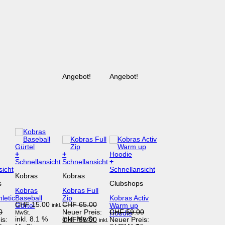
Angebot!
Angebot!
+
+
Dieses
Schnellansicht
Schnellansicht
+
Produkt
Dieses
sicht
Schnellansicht
Kobras
Kobras
weist
Produkt
s
Clubshops
mehrere
weist
Kobras
Kobras Full
Varianten
mehrere
letic
Baseball
Zip
Kobras Activ
auf.
Varianten
Ursprünglicher
CHF
15.00
CHF
65.00
Gürtel
Warm up
inkl.
Die
auf.
Ursprünglicher
Preis
Ursprünglicher
0
Neuer Preis:
CHF
59.00
Hoodie
MwSt.
Optionen
Die
inkl. 8.1 %
inkl. MwSt.
Preis
war:
Aktueller
Preis
is:
CHF
55.00
Neuer Preis:
inkl.
können
Optionen