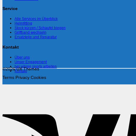
Service
Alle Services im Überblick
Helmfitting
Stock kürzen / Schaufel biegen
Griffband wechseln
Ersatzteile und Reparatur
Kontakt
Über uns
Unser Engagement
bei wiking sports arbeiten
©2026 UX Themes
Kontakt
Terms
Privacy
Cookies