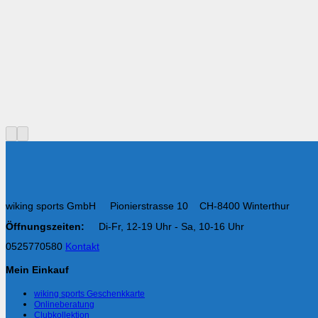
wiking sports GmbH Pionierstrasse 10 CH-8400 Winterthur
Öffnungszeiten:
Di-Fr, 12-19 Uhr - Sa, 10-16 Uhr
0525770580
Kontakt
Mein Einkauf
wiking sports Geschenkkarte
Onlineberatung
Clubkollektion