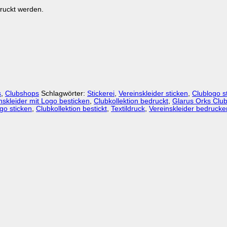
ruckt werden.
s
,
Clubshops
Schlagwörter:
Stickerei
,
Vereinskleider sticken
,
Clublogo s
nskleider mit Logo besticken
,
Clubkollektion bedruckt
,
Glarus Orks Club
go sticken
,
Clubkollektion bestickt
,
Textildruck
,
Vereinskleider bedrucke