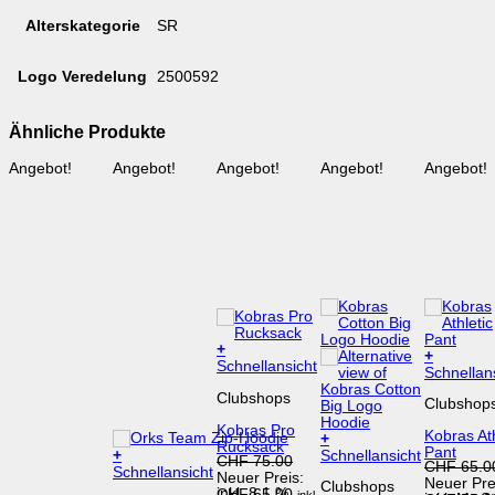
Alterskategorie
SR
Logo Veredelung
2500592
Ähnliche Produkte
Angebot!
Angebot!
Angebot!
Angebot!
Angebot!
+
+
Schnellansicht
Dieses
Schnellan
Produkt
Clubshops
Clubshop
weist
mehrere
Kobras Pro
Kobras Ath
Varianten
+
Rucksack
Pant
Dieses
auf.
Schnellansicht
+
Ursprünglicher
CHF
75.00
CHF
65.0
Produkt
Die
Dieses
Schnellansicht
Preis
Neuer Preis:
Neuer Pre
Clubshops
weist
Optionen
Produkt
inkl. 8.1 %
war:
Aktueller
CHF
65.00