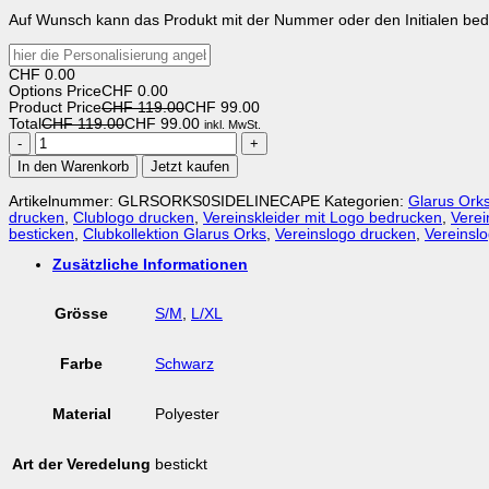
Auf Wunsch kann das Produkt mit der Nummer oder den Initialen bed
CHF
0.00
Options Price
CHF
0.00
Product Price
CHF 119.00
CHF
99.00
Total
CHF 119.00
CHF
99.00
inkl. MwSt.
Orks
Team
In den Warenkorb
Jetzt kaufen
Sideline
Cape
Artikelnummer:
GLRSORKS0SIDELINECAPE
Kategorien:
Glarus Ork
Menge
drucken
,
Clublogo drucken
,
Vereinskleider mit Logo bedrucken
,
Verei
besticken
,
Clubkollektion Glarus Orks
,
Vereinslogo drucken
,
Vereinslo
Zusätzliche Informationen
Grösse
S/M
,
L/XL
Farbe
Schwarz
Material
Polyester
Art der Veredelung
bestickt