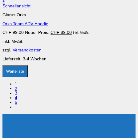
+
Dieses
Schnellansicht
Produkt
Glarus Orks
weist
mehrere
Orks Team ADV Hoodie
Varianten
auf.
Ursprünglicher
Aktueller
CHF
99.00
Neuer Preis:
CHF
89.00
inkl. MwSt.
Die
Preis
Preis
Optionen
inkl. MwSt.
war:
ist:
können
CHF 99.00
CHF 89.00.
auf
zzgl.
Versandkosten
der
Produktseite
Lieferzeit:
3-4 Wochen
gewählt
werden
Warteliste
1
2
3
4
5