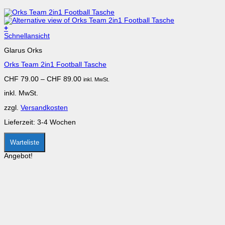
+
Dieses
Schnellansicht
Produkt
Glarus Orks
weist
mehrere
Orks Team 2in1 Football Tasche
Varianten
auf.
CHF
79.00
–
CHF
89.00
inkl. MwSt.
Die
Optionen
inkl. MwSt.
können
auf
zzgl.
Versandkosten
der
Produktseite
Lieferzeit:
3-4 Wochen
gewählt
werden
Warteliste
Angebot!