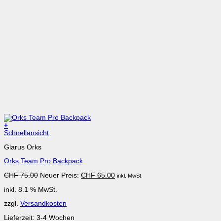
+
Schnellansicht
Glarus Orks
Orks Team Pro Backpack
Ursprünglicher
Aktueller
CHF
75.00
Neuer Preis:
CHF
65.00
inkl. MwSt.
Preis
Preis
inkl. 8.1 % MwSt.
war:
ist:
CHF 75.00
CHF 65.00.
zzgl.
Versandkosten
Lieferzeit:
3-4 Wochen