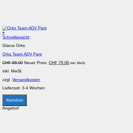
+
Dieses
Schnellansicht
Produkt
Glarus Orks
weist
mehrere
Orks Team ADV Pant
Varianten
auf.
Ursprünglicher
Aktueller
CHF
89.00
Neuer Preis:
CHF
79.00
inkl. MwSt.
Die
Preis
Preis
Optionen
inkl. MwSt.
war:
ist:
können
CHF 89.00
CHF 79.00.
auf
zzgl.
Versandkosten
der
Produktseite
Lieferzeit:
3-4 Wochen
gewählt
werden
Warteliste
Angebot!