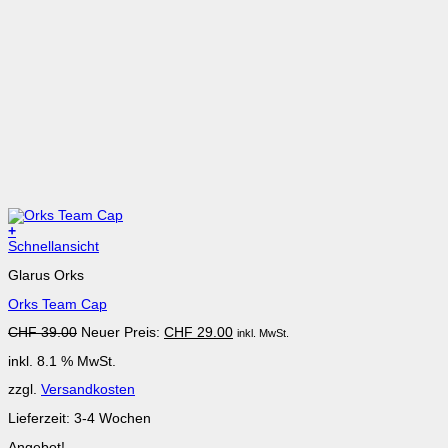
+
Schnellansicht
Glarus Orks
Orks Team Cap
Ursprünglicher
Aktueller
CHF
39.00
Neuer Preis:
CHF
29.00
inkl. MwSt.
Preis
Preis
inkl. 8.1 % MwSt.
war:
ist:
CHF 39.00
CHF 29.00.
zzgl.
Versandkosten
Lieferzeit:
3-4 Wochen
Angebot!