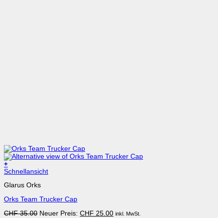
+
Dieses
Schnellansicht
Produkt
Glarus Orks
weist
mehrere
Orks Team Trucker Cap
Varianten
auf.
Ursprünglicher
Aktueller
CHF
35.00
Neuer Preis:
CHF
25.00
inkl. MwSt.
Die