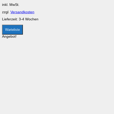
Preis
Preis
Optionen
inkl. MwSt.
war:
ist:
können
CHF 35.00
CHF 25.00.
auf
zzgl.
Versandkosten
der
Produktseite
Lieferzeit:
3-4 Wochen
gewählt
werden
Warteliste
Angebot!