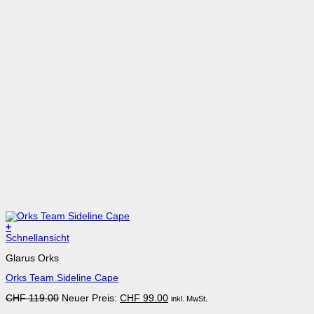
+
Dieses
Schnellansicht
Produkt
Glarus Orks
weist
mehrere
Orks Team Sideline Cape
Varianten
auf.
Ursprünglicher
Aktueller
CHF
119.00
Neuer Preis:
CHF
99.00
inkl. MwSt.
Die
Preis
Preis
Optionen