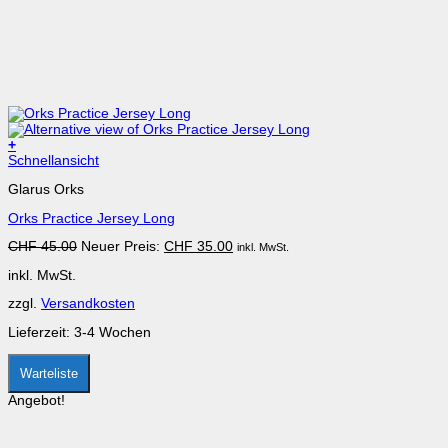
+
Dieses
Schnellansicht
Produkt
Glarus Orks
weist
mehrere
Orks Practice Jersey Long
Varianten
auf.
Ursprünglicher
Aktueller
CHF
45.00
Neuer Preis:
CHF
35.00
inkl. MwSt.
Die
Preis
Preis
Optionen
inkl. MwSt.
war:
ist:
können
CHF 45.00
CHF 35.00.
auf
zzgl.
Versandkosten
der
Produktseite
Lieferzeit:
3-4 Wochen
gewählt
werden
Warteliste
Angebot!