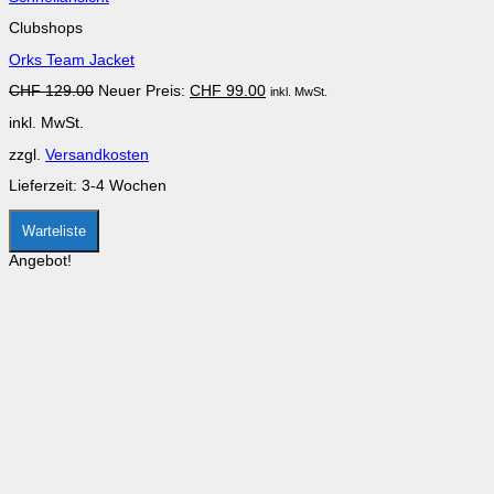
Produkt
Clubshops
weist
mehrere
Orks Team Jacket
Varianten
auf.
Ursprünglicher
Aktueller
CHF
129.00
Neuer Preis:
CHF
99.00
inkl. MwSt.
Die
Preis
Preis
Optionen
inkl. MwSt.
war:
ist:
können
CHF 129.00
CHF 99.00.
auf
zzgl.
Versandkosten
der
Produktseite
Lieferzeit:
3-4 Wochen
gewählt
werden
Warteliste
Angebot!