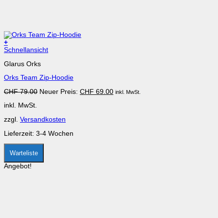
+
Dieses
Schnellansicht
Produkt
Glarus Orks
weist
mehrere
Orks Team Zip-Hoodie
Varianten
auf.
Ursprünglicher
Aktueller
CHF
79.00
Neuer Preis:
CHF
69.00
inkl. MwSt.
Die
Preis
Preis
Optionen
inkl. MwSt.
war:
ist:
können
CHF 79.00
CHF 69.00.
auf
zzgl.
Versandkosten
der
Produktseite
Lieferzeit:
3-4 Wochen
gewählt
werden
Warteliste
Angebot!