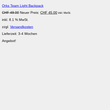
Orks Team Light Backpack
Ursprünglicher
Aktueller
CHF
49.00
Neuer Preis:
CHF
45.00
inkl. MwSt.
Preis
Preis
inkl. 8.1 % MwSt.
war:
ist:
CHF 49.00
CHF 45.00.
zzgl.
Versandkosten
Lieferzeit:
3-4 Wochen
Angebot!