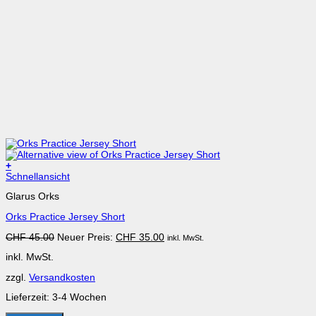
+
Dieses
Schnellansicht
Produkt
Glarus Orks
weist
mehrere
Orks Practice Jersey Short
Varianten
auf.
Ursprünglicher
Aktueller
CHF
45.00
Neuer Preis:
CHF
35.00
inkl. MwSt.
Die
Preis
Preis
Optionen
inkl. MwSt.
war:
ist:
können
CHF 45.00
CHF 35.00.
auf
zzgl.
Versandkosten
der
Produktseite
Lieferzeit:
3-4 Wochen
gewählt
werden