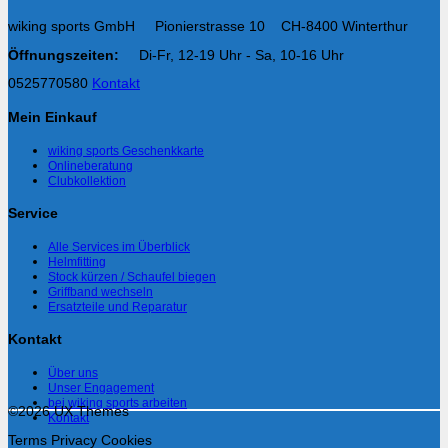
wiking sports GmbH Pionierstrasse 10 CH-8400 Winterthur
Öffnungszeiten:
Di-Fr, 12-19 Uhr - Sa, 10-16 Uhr
0525770580
Kontakt
Mein Einkauf
wiking sports Geschenkkarte
Onlineberatung
Clubkollektion
Service
Alle Services im Überblick
Helmfitting
Stock kürzen / Schaufel biegen
Griffband wechseln
Ersatzteile und Reparatur
Kontakt
Über uns
Unser Engagement
bei wiking sports arbeiten
©2026 UX Themes
Kontakt
Terms
Privacy
Cookies