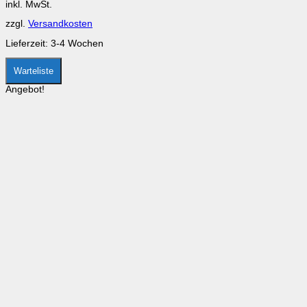
inkl. MwSt.
war:
ist:
können
CHF 119.00
CHF 99.00.
auf
zzgl.
Versandkosten
der
Produktseite
Lieferzeit:
3-4 Wochen
gewählt
werden
Warteliste
Angebot!