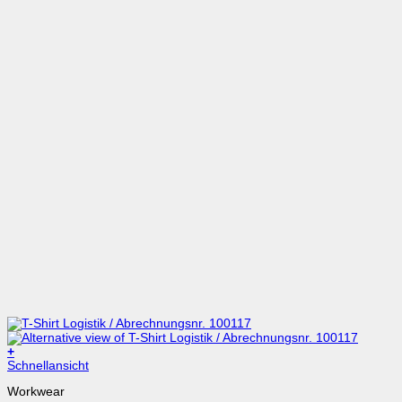
+
Dieses
Schnellansicht
Produkt
Workwear
weist