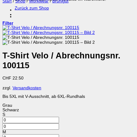
Start
/
Shop
/
Workwear
/
Brühlgut
Zurück zum Shop
Filter
T-Shirt Velo / Abrechnungsnr.
100115
CHF
22.50
zzgl.
Versandkosten
Bis 5XL mit V-Ausschnitt, ab 6XL-Rundhals
Grau
Schwarz
S
M