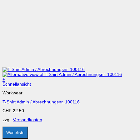
+
Dieses
Schnellansicht
Produkt
Workwear
weist
mehrere
T-Shirt Admin / Abrechnungsnr. 100116
Varianten
auf.
CHF
22.50
Die
Optionen
zzgl.
Versandkosten
können
auf
der
Warteliste
Produktseite