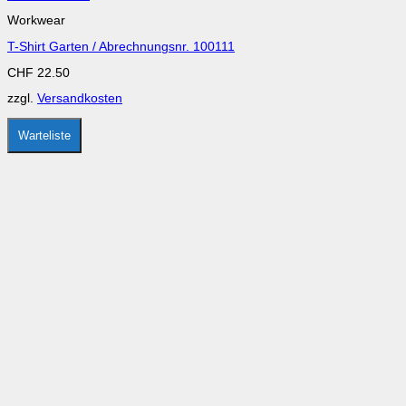
Produkt
Workwear
weist
mehrere
T-Shirt Garten / Abrechnungsnr. 100111
Varianten
auf.
CHF
22.50
Die
Optionen
zzgl.
Versandkosten
können
auf
der
Warteliste
Produktseite
gewählt
werden