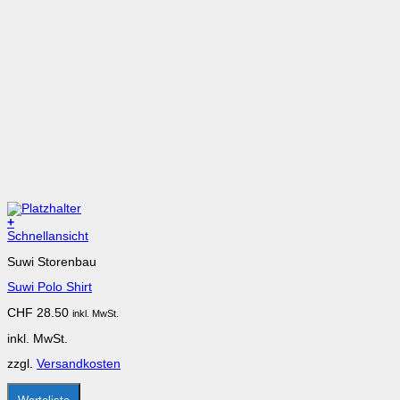
+
Dieses
Schnellansicht
Produkt
Suwi Storenbau
weist
mehrere
Suwi Polo Shirt
Varianten
auf.
CHF
28.50
inkl. MwSt.
Die
Optionen
inkl. MwSt.
können
auf
zzgl.
Versandkosten
der
Produktseite
gewählt