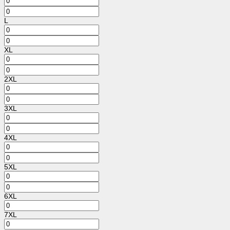
L
XL
2XL
3XL
4XL
5XL
6XL
7XL