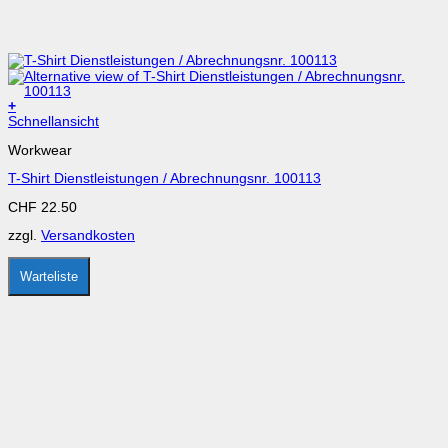
+
Dieses
Schnellansicht
Produkt
Workwear
weist
mehrere
T-Shirt Dienstleistungen / Abrechnungsnr. 100113
Varianten
auf.
CHF
22.50
Die
Optionen
zzgl.
Versandkosten
können
auf
der
Warteliste
Produktseite
gewählt
werden