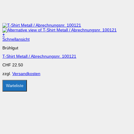
+
Dieses
Schnellansicht
Produkt
Brühlgut
weist
mehrere
T-Shirt Metall / Abrechnungsnr. 100121
Varianten
auf.
CHF
22.50
Die
Optionen
zzgl.
Versandkosten
können
auf
der
Warteliste
Produktseite
gewählt
werden