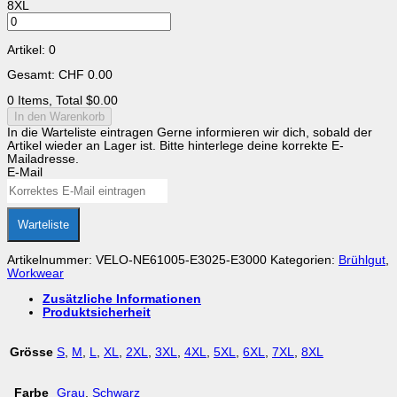
8XL
Artikel
:
0
Gesamt
:
CHF
0.00
0 Items, Total $0.00
In den Warenkorb
In die Warteliste eintragen
Gerne informieren wir dich, sobald der
Artikel wieder an Lager ist. Bitte hinterlege deine korrekte E-
Mailadresse.
E-Mail
Warteliste
Artikelnummer:
VELO-NE61005-E3025-E3000
Kategorien:
Brühlgut
,
Workwear
Zusätzliche Informationen
Produktsicherheit
Grösse
S
,
M
,
L
,
XL
,
2XL
,
3XL
,
4XL
,
5XL
,
6XL
,
7XL
,
8XL
Farbe
Grau
,
Schwarz