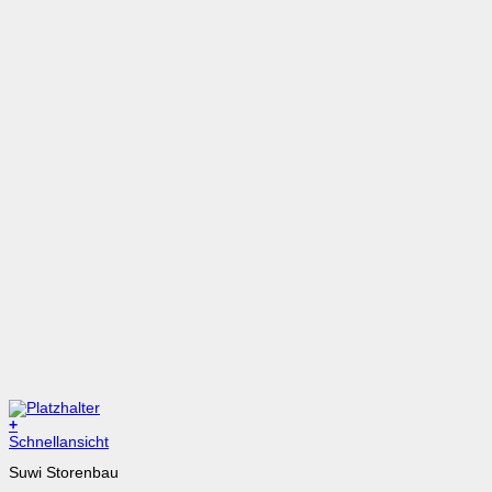
+
Dieses
Schnellansicht
Produkt
Suwi Storenbau
weist
mehrere