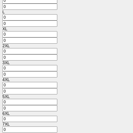
L
XL
2XL
3XL
4XL
5XL
6XL
7XL