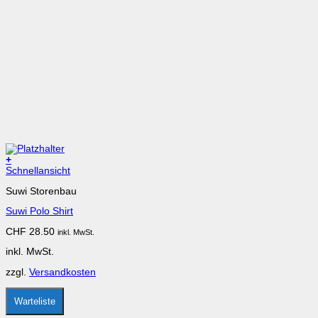
+
Dieses
Schnellansicht
Produkt
Suwi Storenbau
weist
mehrere
Suwi Polo Shirt
Varianten
auf.
CHF
28.50
inkl. MwSt.
Die
Optionen
inkl. MwSt.
können
auf
zzgl.
Versandkosten
der
Produktseite
gewählt
Warteliste
werden