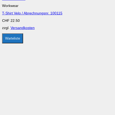
Produkt
Workwear
weist
mehrere
T-Shirt Velo / Abrechnungsnr. 100115
Varianten
auf.
CHF
22.50
Die
Optionen
zzgl.
Versandkosten
können
auf
der
Warteliste
Produktseite
gewählt
werden