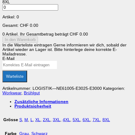
8XL
Artikel
:
0
Gesamt
:
CHF 0.00
0 Artikel. Ihr Gesamtbetrag beträgt
CHF 0.00
In den Warenkorb
In die Warteliste eintragen
Gerne informieren wir dich, sobald der
Artikel wieder an Lager ist. Bitte hinterlege deine korrekte E-
Mailadresse.
E-Mail
Warteliste
Artikelnummer:
LOGISTIK—NE61005-E3025-E3000
Kategorien:
Workwear
,
Brühlgut
Zusätzliche Informationen
Produktsicherheit
Grösse
S
,
M
,
L
,
XL
,
2XL
,
3XL
,
4XL
,
5XL
,
6XL
,
7XL
,
8XL
Farbe
Grau
,
Schwarz