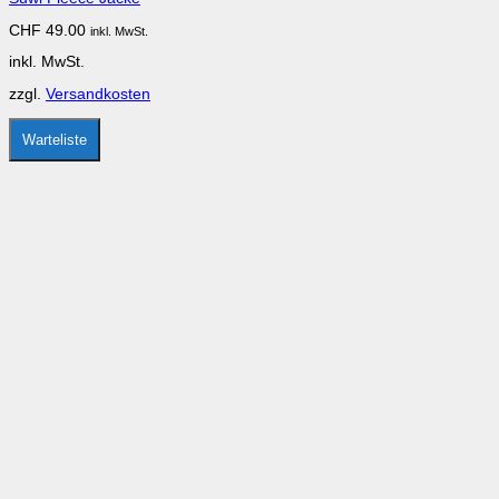
Varianten
auf.
CHF
49.00
inkl. MwSt.
Die
Optionen
inkl. MwSt.
können
auf
zzgl.
Versandkosten
der
Produktseite
gewählt
Warteliste
werden