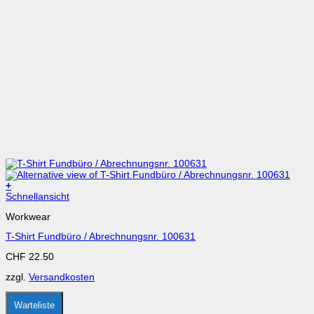
+
Dieses
Schnellansicht
Produkt
Workwear
weist
mehrere
T-Shirt Fundbüro / Abrechnungsnr. 100631
Varianten
auf.
CHF
22.50
Die
Optionen
zzgl.
Versandkosten
können
auf
der
Warteliste
Produktseite