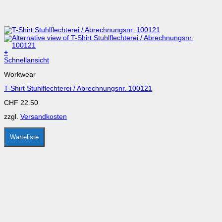
+
Dieses
Schnellansicht
Produkt
Workwear
weist
mehrere
T-Shirt Stuhlflechterei / Abrechnungsnr. 100121
Varianten
auf.
CHF
22.50
Die
Optionen
zzgl.
Versandkosten
können
auf
der
Warteliste
Produktseite
gewählt
werden