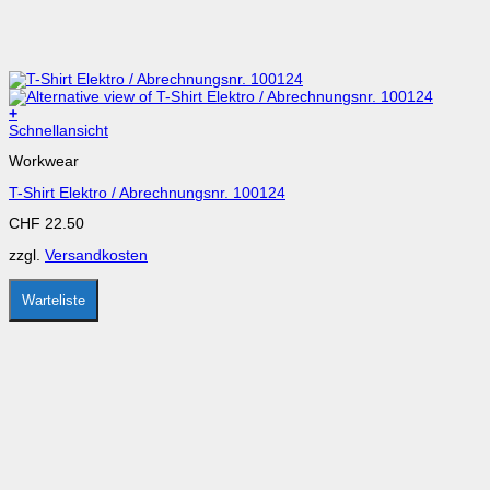
+
Dieses
Schnellansicht
Produkt
Workwear
weist
mehrere
T-Shirt Elektro / Abrechnungsnr. 100124
Varianten
auf.
CHF
22.50
Die
Optionen
zzgl.
Versandkosten
können
auf
der
Warteliste
Produktseite
gewählt
werden