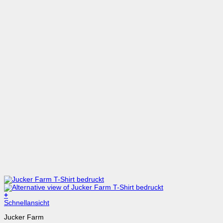
+
Dieses
Schnellansicht
Produkt
Jucker Farm
weist