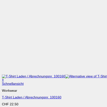
+
Dieses
Schnellansicht
Produkt
Workwear
weist
mehrere
T-Shirt Laden / Abrechnungsnr. 100160
Varianten
auf.
CHF
22.50
Die