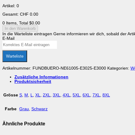
Artikel
:
0
Gesamt
:
CHF
0.00
0 Items, Total $0.00
In den Warenkorb
In die Warteliste eintragen
Gerne informieren wir dich, sobald der Arti
E-Mail
Warteliste
Artikelnummer:
FUNDBUERO-NE61005-E3025-E3000
Kategorien:
W
Zusätzliche Informationen
Produktsicherheit
Grösse
S
,
M
,
L
,
XL
,
2XL
,
3XL
,
4XL
,
5XL
,
6XL
,
7XL
,
8XL
Farbe
Grau
,
Schwarz
Ähnliche Produkte