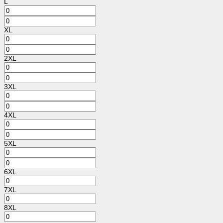
L
XL
2XL
3XL
4XL
5XL
6XL
7XL
8XL