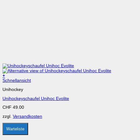
+
Dieses
Schnellansicht
Produkt
Unihockey
weist
mehrere
Unihockeyschaufel Unihoc Evolite
Varianten
auf.
CHF
49.00
Die
Optionen
zzgl.
Versandkosten
können
auf
der
Warteliste
Produktseite
gewählt