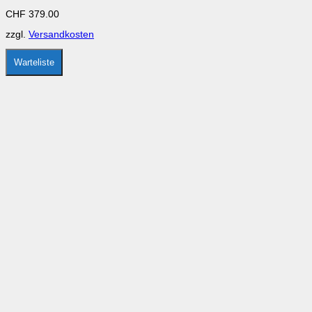
auf.
CHF
379.00
Die
Optionen
zzgl.
Versandkosten
können
auf
der
Warteliste
Produktseite
gewählt
werden