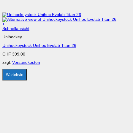
+
Dieses
Schnellansicht
Produkt
Unihockey
weist
mehrere
Unihockeystock Unihoc Evolab Titan 26
Varianten
auf.
CHF
399.00
Die
Optionen
zzgl.
Versandkosten
können
auf
der
Warteliste
Produktseite
gewählt
werden