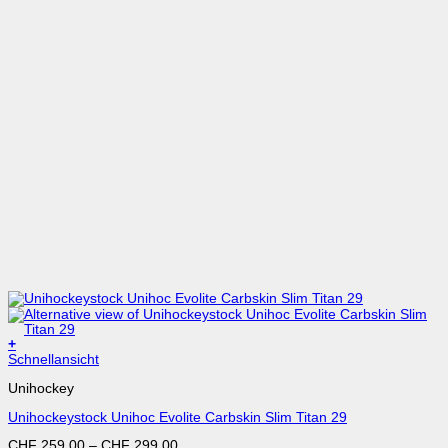
+
Dieses
Schnellansicht
Produkt
Unihockey
weist
mehrere
Unihockeystock Unihoc Evolite Carbskin Slim Titan 29
Varianten
auf.
CHF
259.00
–
CHF
299.00