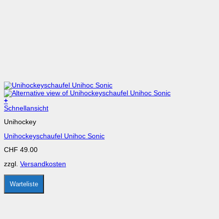
+
Dieses
Schnellansicht
Produkt
Unihockey
weist
mehrere
Unihockeyschaufel Unihoc Sonic
Varianten
auf.
CHF
49.00
Die
Optionen
zzgl.
Versandkosten
können
auf
der
Warteliste
Produktseite
gewählt
werden