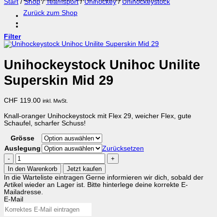
Start
/
Shop
/
Teamsport
/
Unihockey
/
Unihockeystock
Zurück zum Shop
Filter
Unihockeystock Unihoc Unilite
Superskin Mid 29
CHF
119.00
inkl. MwSt.
Knall-oranger Unihockeystock mit Flex 29, weicher Flex, gute
Schaufel, scharfer Schuss!
Grösse
Auslegung
Zurücksetzen
Unihockeystock
Unihoc
In den Warenkorb
Jetzt kaufen
Unilite
In die Warteliste eintragen
Gerne informieren wir dich, sobald der
Superskin
Artikel wieder an Lager ist. Bitte hinterlege deine korrekte E-
Mid
Mailadresse.
29
E-Mail
Menge