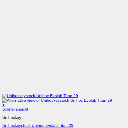
+
Dieses
Schnellansicht
Produkt
Unihockey
weist
mehrere
Unihockeystock Unihoc Evolab Titan 29
Varianten