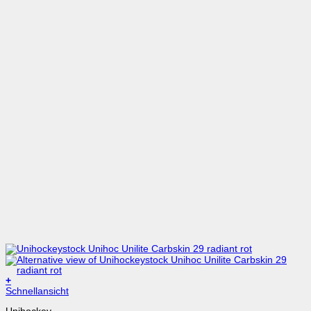
+
Dieses
Schnellansicht
Produkt