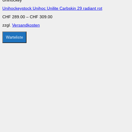
Unihockey
weist
mehrere
Unihockeystock Unihoc Unilite Carbskin 29 radiant rot
Varianten
auf.
CHF
289.00
–
CHF
309.00
Die
Optionen
zzgl.
Versandkosten
können
auf
der
Warteliste
Produktseite
gewählt
werden