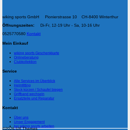
wiking sports GmbH Pionierstrasse 10 CH-8400 Winterthur
Öffnungszeiten:
Di-Fr, 12-19 Uhr - Sa, 10-16 Uhr
0525770580
Kontakt
Mein Einkauf
wiking sports Geschenkkarte
Onlineberatung
Clubkollektion
Service
Alle Services im Überblick
Helmfitting
Stock kürzen / Schaufel biegen
Griffband wechseln
Ersatzteile und Reparatur
Kontakt
Über uns
Unser Engagement
bei wiking sports arbeiten
©2026 UX Themes