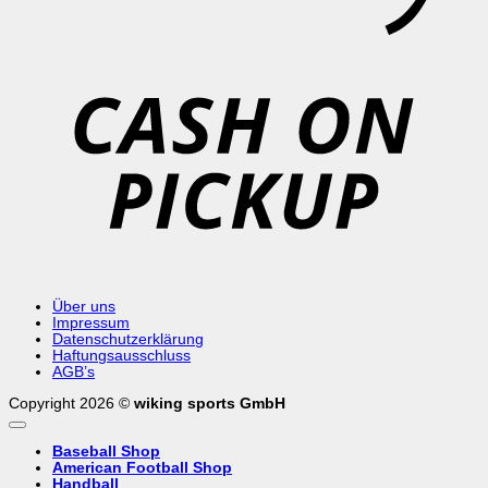
C
o
P
Über uns
Impressum
Datenschutzerklärung
Haftungsausschluss
AGB’s
Copyright 2026 ©
wiking sports GmbH
Baseball Shop
American Football Shop
Handball