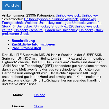
Warteliste
Artikelnummer:
23995
Kategorien:
Unihockeystock
,
Unihockey
Schlagwörter:
Unihockeyshop für Unihockeystock
,
Unihockey
Fachgeschäft
,
Weicher Unihockeystock
,
gute Unihockeyschaufel
,
Stock für Unihockey
,
Unihockey Shop
,
Flex 29
,
Unihockeystock
kaufen
,
Unihockeyschaufel
,
Laden mit Unihockey
,
Unihockeystock
,
preiswerter Stock
Beschreibung
Zusätzliche Informationen
Produktsicherheit
Der UNILITE Superskin MID 29 ist ein Stock aus der SUPERSKIN-
Serie von UNIHOC mit mittelhartem 29mm Flex und der innovativen
Highend-Schaufel UNILITE. Die Superskin-Schäfte sind dank der
“Solid Balance Technology” (SBT) besonders gut ausbalanciert, was
durch eine Multilayer-Struktur aus verschiedenen Schichten von
Carbonfasern ermöglicht wird. Der leichte Superskin MID liegt
entsprechend gut in der Hand und ermöglicht in Kombination mit
der extrem leichten UNILITE-Schaufel hervorragendes Handling
und starke Abschlüsse.
Marke
Unihoc
Grösse
96cm