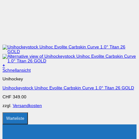
+
Dieses
Schnellansicht
Produkt
Unihockey
weist
mehrere
Unihockeystock Unihoc Evolite Carbskin Curve 1.0° Titan 26 GOLD
Varianten
auf.
CHF
349.00
Die
Optionen
zzgl.
Versandkosten
können
auf
der
Warteliste
Produktseite
gewählt
werden