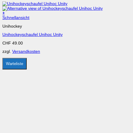
+
Dieses
Schnellansicht
Produkt
Unihockey
weist
mehrere
Unihockeyschaufel Unihoc Unity
Varianten
auf.
CHF
49.00
Die
Optionen
zzgl.
Versandkosten
können
auf
der
Warteliste
Produktseite
gewählt
werden