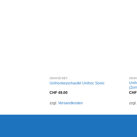
+
UNIHOCKEY
UNI
nihoc Evolite Carbskin
Unih
Unihockeyschaufel Unihoc Sonic
 29 GOLD
(Zor
CHF
49.00
CHF
en
zzgl.
Versandkosten
zzgl