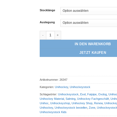
Stocklänge
Auslegung
Unihockeystock Unihoc Evolab Titan 29 Menge
IN DEN WARENKORB
JETZT KAUFEN
Artikelnummer:
26347
Kategorien:
Unihockey
,
Unihockeystock
Schlagwörter:
Unihockeystock
,
Exel
,
Fatpipe
,
Oxdog
,
Unihoc
Unihockey Material
,
Salming
,
Unihockey Fachgeschäft
,
Uniho
Unihoc
,
Unihockeyshop
,
Unihockey Shop
,
Renew
,
Unihockey
Unihockey
,
Unihockeystock bestellen
,
Zone
,
Unihockeystock
Unihockeystock Kids