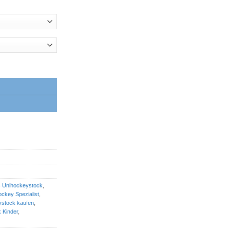
 Unihockeystock
,
ckey Spezialist
,
stock kaufen
,
 Kinder
,