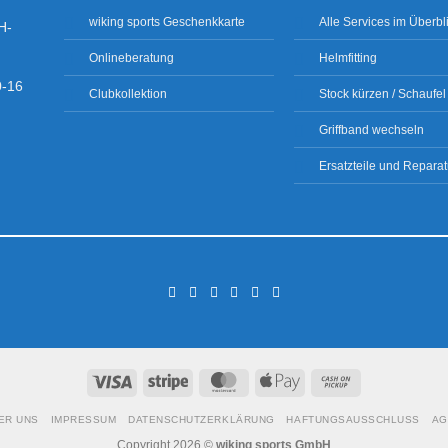
wiking sports Geschenkkarte
Alle Services im Überbl
H-
Onlineberatung
Helmfitting
0-16
Clubkollektion
Stock kürzen / Schaufel
Griffband wechseln
Ersatzteile und Reparat
Visa
Stripe
MasterCard
Apple
Cash
Pay
on
Pickup
ER UNS
IMPRESSUM
DATENSCHUTZERKLÄRUNG
HAFTUNGSAUSSCHLUSS
AG
Copyright 2026 ©
wiking sports GmbH