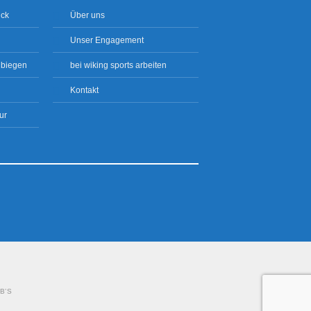
ick
Über uns
Unser Engagement
 biegen
bei wiking sports arbeiten
Kontakt
ur
B’S