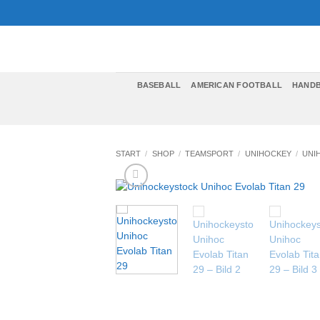
Zum
Inhalt
springen
BASEBALL
AMERICAN FOOTBALL
HAND
START
/
SHOP
/
TEAMSPORT
/
UNIHOCKEY
/
UNI