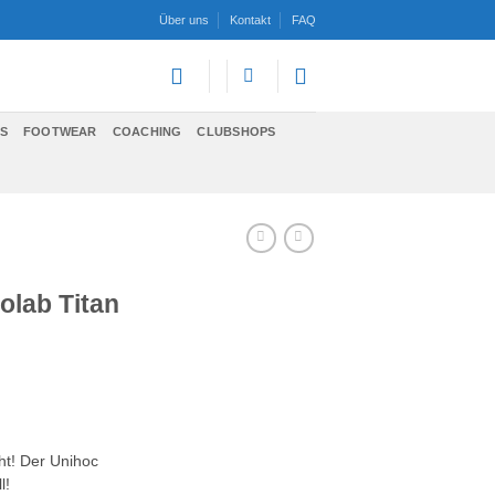
Über uns
Kontakt
FAQ
S
FOOTWEAR
COACHING
CLUBSHOPS
olab Titan
ht! Der Unihoc
l!