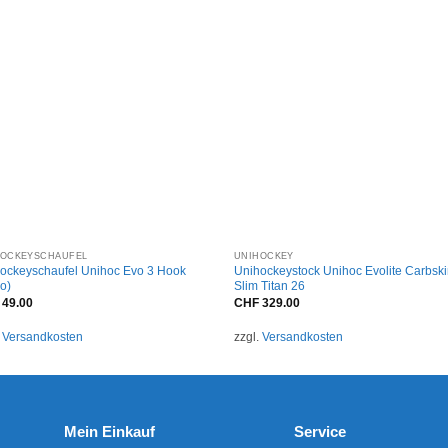
+
+
HOCKEYSCHAUFEL
UNIHOCKEY
ockeyschaufel Unihoc Evo 3 Hook
Unihockeystock Unihoc Evolite Carbsk
ro)
Slim Titan 26
49.00
CHF
329.00
.
Versandkosten
zzgl.
Versandkosten
Mein Einkauf
Service