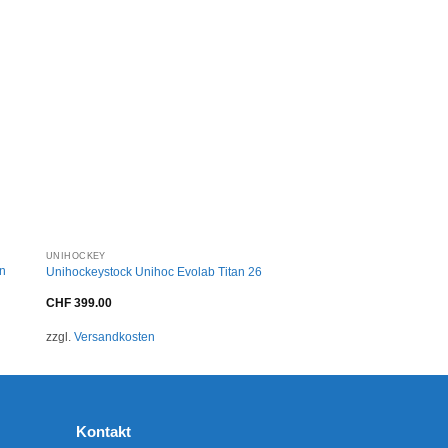
+
UNIHOCKEY
in
Unihockeystock Unihoc Evolab Titan 26
CHF
399.00
zzgl.
Versandkosten
Kontakt