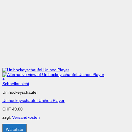
+
Dieses
Schnellansicht
Produkt
Unihockeyschaufel
weist
mehrere
Unihockeyschaufel Unihoc Player
Varianten
auf.
CHF
49.00
Die
Optionen
zzgl.
Versandkosten
können
auf
der
Warteliste