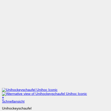
+
Dieses
Schnellansicht
Produkt
Unihockeyschaufel
weist