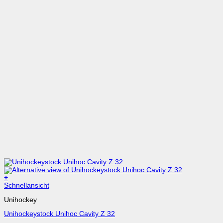
+
Dieses
Schnellansicht
Produkt
Unihockey
weist
mehrere
Unihockeystock Unihoc Cavity Z 32
Varianten
auf.