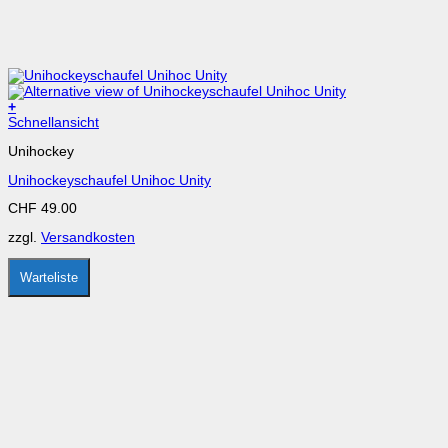
+
Dieses
Schnellansicht
Produkt
Unihockey
weist
mehrere
Unihockeyschaufel Unihoc Unity
Varianten
auf.
CHF
49.00
Die
Optionen
zzgl.
Versandkosten
können
auf
der
Warteliste
Produktseite
gewählt
werden