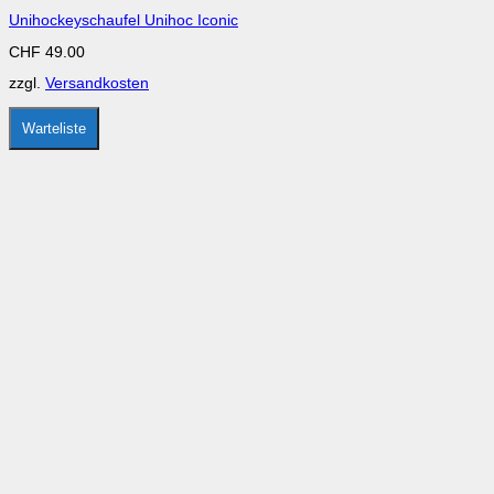
mehrere
Unihockeyschaufel Unihoc Iconic
Varianten
auf.
CHF
49.00
Die
Optionen
zzgl.
Versandkosten
können
auf
der
Warteliste
Produktseite
gewählt
werden