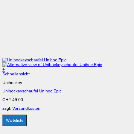
+
Dieses
Schnellansicht
Produkt
Unihockey
weist
mehrere
Unihockeyschaufel Unihoc Epic
Varianten
auf.
CHF
49.00
Die
Optionen
zzgl.
Versandkosten
können
auf
der
Warteliste
Produktseite
gewählt
werden