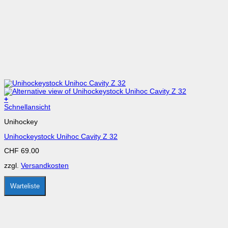
+
Dieses
Schnellansicht
Produkt
Unihockey
weist
mehrere
Unihockeystock Unihoc Cavity Z 32
Varianten
auf.
CHF
69.00
Die
Optionen
zzgl.
Versandkosten
können
auf
der
Warteliste
Produktseite
gewählt
werden