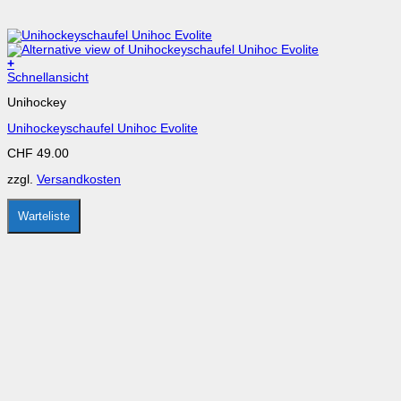
+
Dieses
Schnellansicht
Produkt
Unihockey
weist
mehrere
Unihockeyschaufel Unihoc Evolite
Varianten
auf.
CHF
49.00
Die
Optionen
zzgl.
Versandkosten
können
auf
der
Warteliste
Produktseite
gewählt
werden