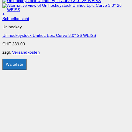
+
Dieses
Schnellansicht
Produkt
Unihockey
weist
mehrere
Unihockeystock Unihoc Epic Curve 3.0° 26 WEISS
Varianten
auf.
CHF
239.00
Die
Optionen
zzgl.
Versandkosten
können
auf
der
Warteliste
Produktseite
gewählt
werden