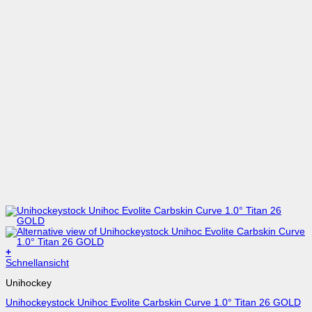
+
Dieses
Schnellansicht
Produkt
Unihockey
weist
mehrere
Unihockeystock Unihoc Evolite Carbskin Curve 1.0° Titan 26 GOLD
Varianten