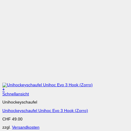
+
Dieses
Schnellansicht
Produkt
Unihockeyschaufel
weist
mehrere
Unihockeyschaufel Unihoc Evo 3 Hook (Zorro)
Varianten
auf.
CHF
49.00
Die
Optionen
zzgl.
Versandkosten
können