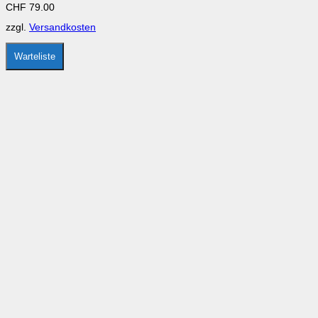
CHF
79.00
Die
Optionen
zzgl.
Versandkosten
können
auf
der
Warteliste
Produktseite
gewählt
werden