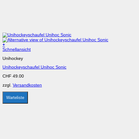
+
Dieses
Schnellansicht
Produkt
Unihockey
weist
mehrere
Unihockeyschaufel Unihoc Sonic
Varianten
auf.
CHF
49.00
Die
Optionen
zzgl.
Versandkosten
können
auf
der
Warteliste
Produktseite
gewählt
werden