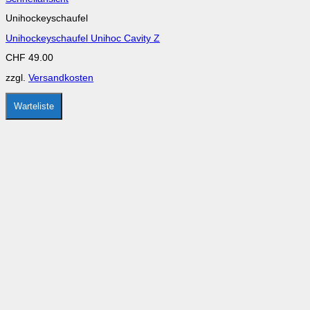
Produkt
Unihockeyschaufel
weist
mehrere
Unihockeyschaufel Unihoc Cavity Z
Varianten
auf.
CHF
49.00
Die
Optionen
zzgl.
Versandkosten
können
auf
der
Warteliste
Produktseite
gewählt
werden