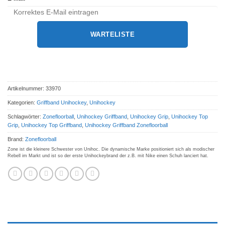
WARTELISTE
Artikelnummer:
33970
Kategorien:
Griffband Unihockey
,
Unihockey
Schlagwörter:
Zonefloorball
,
Unihockey Griffband
,
Unihockey Grip
,
Unihockey Top
Grip
,
Unihockey Top Griffband
,
Unihockey Griffband Zonefloorball
Brand:
Zonefloorball
Zone ist die kleinere Schwester von Unihoc. Die dynamische Marke positioniert sich als modischer
Rebell im Markt und ist so der erste Unihockeybrand der z.B. mit Nike einen Schuh lanciert hat.