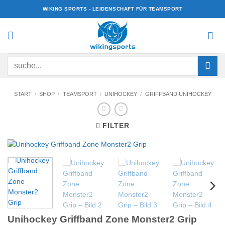
Zum
WIKING SPORTS - LEIDENSCHAFT FÜR TEAMSPORT
Inhalt
springen
Suchen
nach:
START
/
SHOP
/
TEAMSPORT
/
UNIHOCKEY
/
GRIFFBAND UNIHOCKEY
FILTER
Unihockey Griffband Zone Monster2 Grip