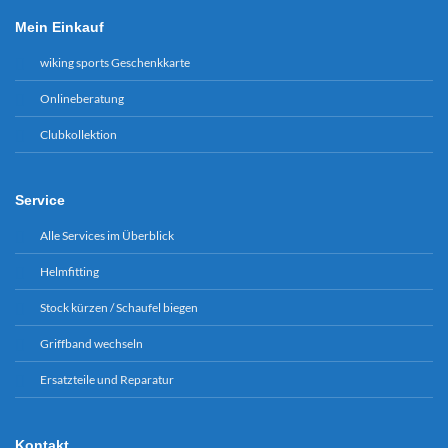
Mein Einkauf
wiking sports Geschenkkarte
Onlineberatung
Clubkollektion
Service
Alle Services im Überblick
Helmfitting
Stock kürzen / Schaufel biegen
Griffband wechseln
Ersatzteile und Reparatur
Kontakt