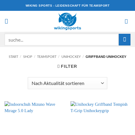
Zum
WIKING SPORTS - LEIDENSCHAFT FÜR TEAMSPORT
Inhalt
springen
Suchen
nach:
START
/
SHOP
/
TEAMSPORT
/
UNIHOCKEY
/
GRIFFBAND UNIHOCKEY
FILTER