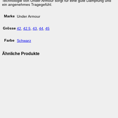
Technologie von Under Armour sorgt für eine gute Dämpfung und
ein angenehmes Tragegefühl.
Marke
Under Armour
Grösse
42
,
42.5
,
43
,
44
,
45
Farbe
Schwarz
Ähnliche Produkte