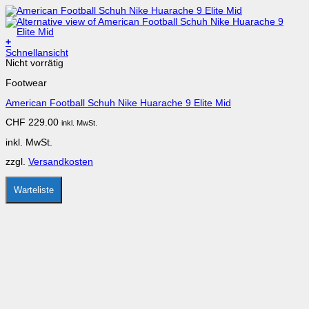
+
Dieses
Schnellansicht
Produkt
Nicht vorrätig
weist
Footwear
mehrere
Varianten
American Football Schuh Nike Huarache 9 Elite Mid
auf.
Die
CHF
229.00
inkl. MwSt.
Optionen
können
inkl. MwSt.
auf
der
zzgl.
Versandkosten
Produktseite
gewählt
werden
Warteliste