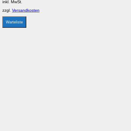
inkl. MwSt.
auf
der
zzgl.
Versandkosten
Produktseite
gewählt
werden
Warteliste