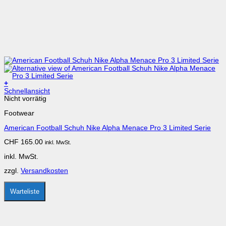
+
Dieses
Schnellansicht
Produkt
Nicht vorrätig
weist
Footwear
mehrere
Varianten
American Football Schuh Nike Alpha Menace Pro 3 Limited Serie
auf.
Die
CHF
165.00
inkl. MwSt.
Optionen
können
inkl. MwSt.
auf
der
zzgl.
Versandkosten
Produktseite
gewählt
werden
Warteliste