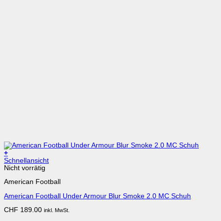
+
Dieses
Schnellansicht
Produkt
Nicht vorrätig
weist
American Football
mehrere
Varianten
American Football Under Armour Blur Smoke 2.0 MC Schuh
auf.
Die
CHF
189.00
inkl. MwSt.
Optionen
können