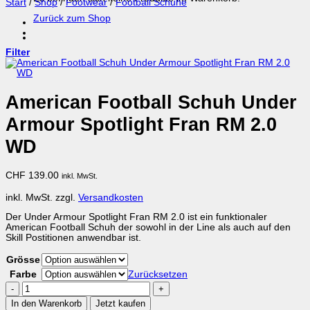
Start
/
Shop
/
Footwear
/
Football Schuhe
Zurück zum Shop
Filter
American Football Schuh Under
Armour Spotlight Fran RM 2.0
WD
CHF
139.00
inkl. MwSt.
inkl. MwSt.
zzgl.
Versandkosten
Der Under Armour Spotlight Fran RM 2.0 ist ein funktionaler
American Football Schuh der sowohl in der Line als auch auf den
Skill Postitionen anwendbar ist.
Grösse
Farbe
Zurücksetzen
American
Football
In den Warenkorb
Jetzt kaufen
Schuh