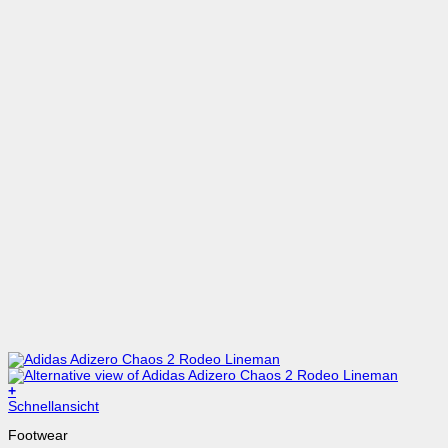
+
Dieses
Schnellansicht
Produkt
Footwear
weist