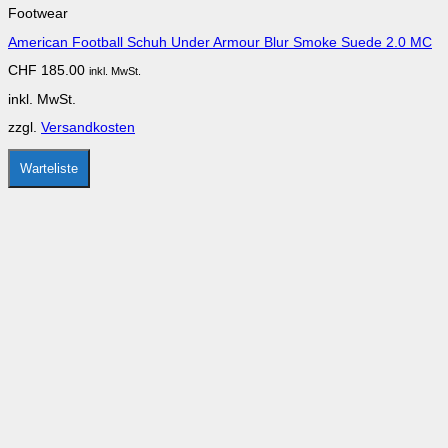
Footwear
mehrere
Varianten
American Football Schuh Under Armour Blur Smoke Suede 2.0 MC
auf.
Die
CHF
185.00
inkl. MwSt.
Optionen
können
inkl. MwSt.
auf
der
zzgl.
Versandkosten
Produktseite
gewählt
werden
Warteliste