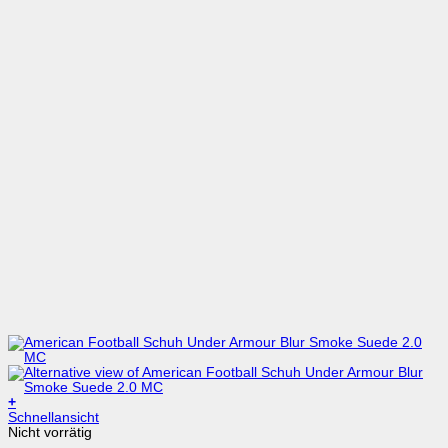
+
Dieses
Schnellansicht
Produkt
Nicht vorrätig
weist