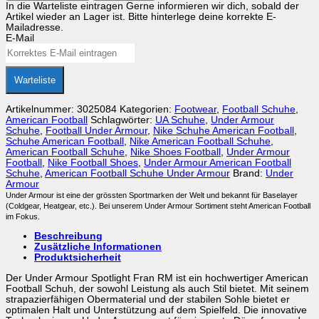
In die Warteliste eintragen
Gerne informieren wir dich, sobald der
Under
Artikel wieder an Lager ist. Bitte hinterlege deine korrekte E-
Armour
Mailadresse.
Spotlight
E-Mail
Fran
RM
2.0
WD
Warteliste
Menge
Artikelnummer:
3025084
Kategorien:
Footwear
,
Football Schuhe
,
American Football
Schlagwörter:
UA Schuhe
,
Under Armour
Schuhe
,
Football Under Armour
,
Nike Schuhe American Football
,
Schuhe American Football
,
Nike American Football Schuhe
,
American Football Schuhe
,
Nike Shoes Football
,
Under Armour
Football
,
Nike Football Shoes
,
Under Armour American Football
Schuhe
,
American Football Schuhe Under Armour
Brand:
Under
Armour
Under Armour ist eine der grössten Sportmarken der Welt und bekannt für Baselayer
(Coldgear, Heatgear, etc.). Bei unserem Under Armour Sortiment steht American Football
im Fokus.
Beschreibung
Zusätzliche Informationen
Produktsicherheit
Der Under Armour Spotlight Fran RM ist ein hochwertiger American
Football Schuh, der sowohl Leistung als auch Stil bietet. Mit seinem
strapazierfähigen Obermaterial und der stabilen Sohle bietet er
optimalen Halt und Unterstützung auf dem Spielfeld. Die innovative