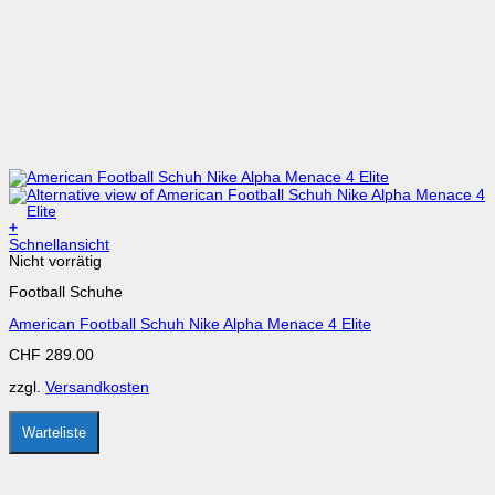
+
Dieses
Schnellansicht
Produkt
Nicht vorrätig
weist
Football Schuhe
mehrere
Varianten
American Football Schuh Nike Alpha Menace 4 Elite
auf.
Die
CHF
289.00
Optionen
können
zzgl.
Versandkosten
auf
der
Produktseite
Warteliste
gewählt
werden