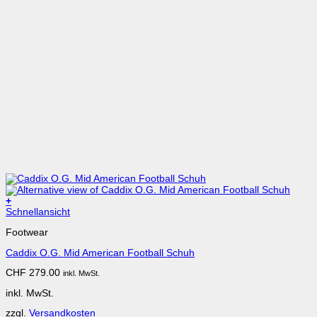
+
Dieses
Schnellansicht
Produkt
Footwear
weist
mehrere
Caddix O.G. Mid American Football Schuh
Varianten
auf.
CHF
279.00
inkl. MwSt.
Die
Optionen
inkl. MwSt.
können
auf
zzgl.
Versandkosten