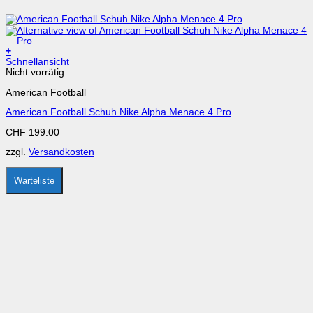
+
Dieses
Schnellansicht
Produkt
Nicht vorrätig
weist
American Football
mehrere
Varianten
American Football Schuh Nike Alpha Menace 4 Pro
auf.
Die
CHF
199.00
Optionen
können
zzgl.
Versandkosten
auf
der
Produktseite
Warteliste
gewählt
werden