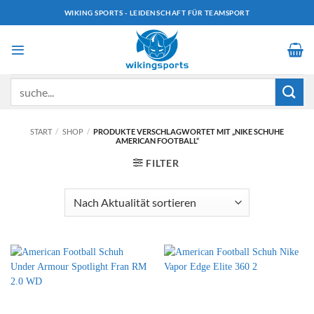
Zum
WIKING SPORTS - LEIDENSCHAFT FÜR TEAMSPORT
Inhalt
springen
Suchen
nach:
START
/
SHOP
/
PRODUKTE VERSCHLAGWORTET MIT „NIKE SCHUHE
AMERICAN FOOTBALL“
FILTER