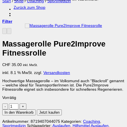
Start
/
Shop
/
Coaching
/
Sportmedizin
Zurück zum Shop
Filter
Massagerolle Pure2Improve
Fitnessrolle
CHF
35.00
inkl. MwSt.
inkl. 8.1 % MwSt.
zzgl.
Versandkosten
Hochwertige Massagerolle – im Volksmund auch “Blackroll” genannt
– welche ideal für TeamsportlerInnen ist. Die Pure2Improve
Fitnessrolle eignet sich insbesondere für schnelleres Regenerieren.
Vorrätig
Massagerolle
Pure2Improve
In den Warenkorb
Jetzt kaufen
Fitnessrolle
Menge
Artikelnummer:
8719407044075
Kategorien:
Coaching
,
Sportmedizin
Schlagwörter:
Auslaufen
,
Hilfsmittel Auslaufen
,