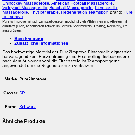
Unihockey Massagerolle
,
American Football Massagerolle
,
Volleyball Massagerolle
,
Baseball Massagerolle
,
Fitnessrolle
,
Massagerolle
,
Physiotherapie
,
Regeneration Teamsport
Brand:
Pure
to Improve
Pure to Improve hat sich zum Ziel gesetzt, möglichst viele Athletinnen und Athleten mit
qualitativ guten, bezahlbaren Artikeln im Bereich Sportmedizin, Training, Recovery, etc.
auszurüsten.
Beschreibung
Zusätzliche Informationen
Das hochwertige Material der Pure2Improve Fitnessrolle eignet sich
hervorragend zum Faszientraining und Foamrolling. Insbesondere
nach dem Auslaufen wird die Fitnessrolle im Teamsport gerne
angewendet um die Regeneration zu verkürzen.
Marke
Pure2Improve
Grösse
SR
Farbe
Schwarz
Ähnliche Produkte