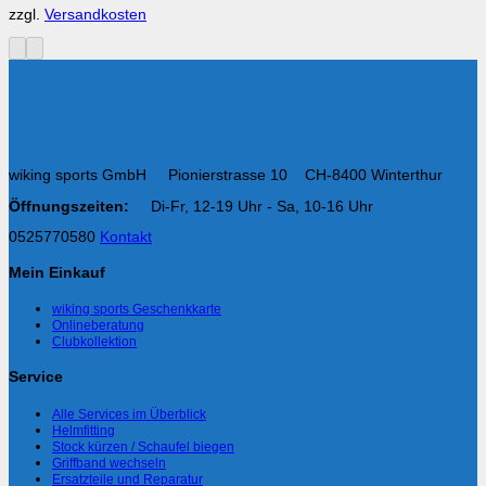
zzgl.
Versandkosten
wiking sports GmbH Pionierstrasse 10 CH-8400 Winterthur
Öffnungszeiten:
Di-Fr, 12-19 Uhr - Sa, 10-16 Uhr
0525770580
Kontakt
Mein Einkauf
wiking sports Geschenkkarte
Onlineberatung
Clubkollektion
Service
Alle Services im Überblick
Helmfitting
Stock kürzen / Schaufel biegen
Griffband wechseln
Ersatzteile und Reparatur