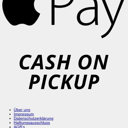
C
o
P
Über uns
Impressum
Datenschutzerklärung
Haftungsausschluss
AGB’s