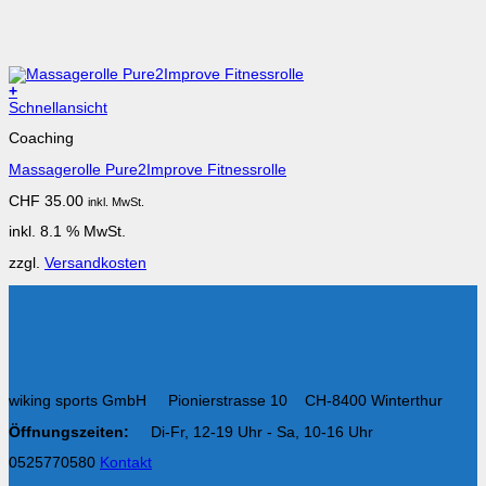
+
Schnellansicht
Coaching
Massagerolle Pure2Improve Fitnessrolle
CHF
35.00
inkl. MwSt.
inkl. 8.1 % MwSt.
zzgl.
Versandkosten
wiking sports GmbH Pionierstrasse 10 CH-8400 Winterthur
Öffnungszeiten:
Di-Fr, 12-19 Uhr - Sa, 10-16 Uhr
0525770580
Kontakt