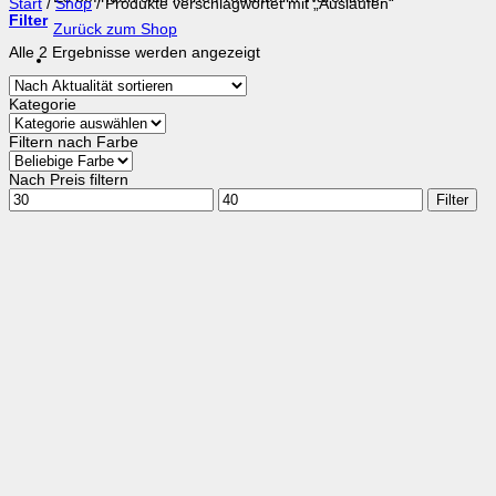
Start
/
Shop
/
Produkte verschlagwortet mit „Auslaufen“
Filter
Zurück zum Shop
Nach
Alle 2 Ergebnisse werden angezeigt
Aktualität
sortiert
Kategorie
Filtern nach Farbe
Nach Preis filtern
Min.
Max.
Filter
Preis
Preis