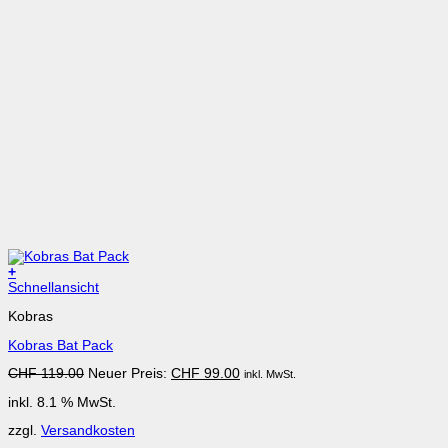
+
Schnellansicht
Kobras
Kobras Bat Pack
Ursprünglicher
Aktueller
CHF
119.00
Neuer Preis:
CHF
99.00
inkl. MwSt.
Preis
Preis
inkl. 8.1 % MwSt.
war:
ist:
CHF 119.00
CHF 99.00.
zzgl.
Versandkosten