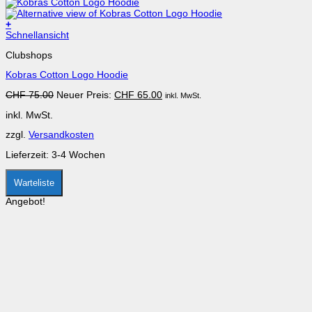
+
Dieses
Schnellansicht
Produkt
Clubshops
weist
mehrere
Kobras Cotton Logo Hoodie
Varianten
auf.
Ursprünglicher
Aktueller
CHF
75.00
Neuer Preis:
CHF
65.00
inkl. MwSt.
Die
Preis
Preis
Optionen
inkl. MwSt.
war:
ist:
können
CHF 75.00
CHF 65.00.
auf
zzgl.
Versandkosten
der
Produktseite
Lieferzeit:
3-4 Wochen
gewählt
werden
Warteliste
Angebot!