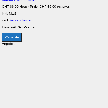
Varianten
auf.
Ursprünglicher
Aktueller
CHF
69.00
Neuer Preis:
CHF
59.00
inkl. MwSt.
Die
Preis
Preis
Optionen
inkl. MwSt.
war:
ist:
können
CHF 69.00
CHF 59.00.
auf
zzgl.
Versandkosten
der
Produktseite
Lieferzeit:
3-4 Wochen
gewählt
werden
Warteliste
Angebot!