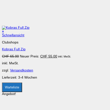
+
Dieses
Schnellansicht
Produkt
Clubshops
weist
mehrere
Kobras Full Zip
Varianten
auf.
Ursprünglicher
Aktueller
CHF
65.00
Neuer Preis:
CHF
55.00
inkl. MwSt.
Die
Preis
Preis
Optionen
inkl. MwSt.
war:
ist:
können
CHF 65.00
CHF 55.00.
auf
zzgl.
Versandkosten
der
Produktseite
Lieferzeit:
3-4 Wochen
gewählt
werden
Warteliste
Angebot!