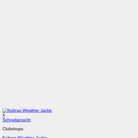
+
Dieses
Schnellansicht
Produkt
Clubshops
weist
mehrere
Kobras Weather Jacke