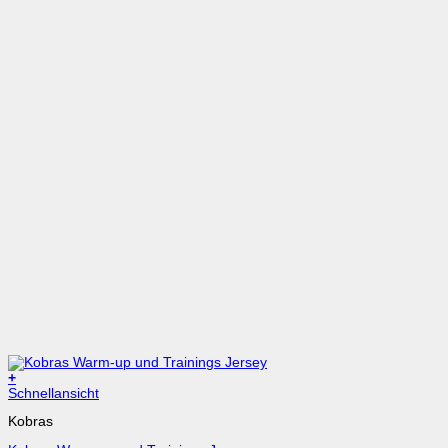
+
Dieses
Schnellansicht
Produkt
Kobras
weist
mehrere