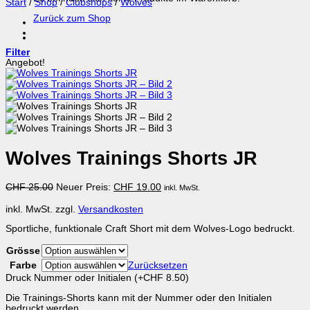
Start
/
Shop
/
Clubshops
/
Wolves
Zurück zum Shop
Filter
Angebot!
Wolves Trainings Shorts JR
Ursprünglicher
Aktueller
CHF
25.00
Neuer Preis:
CHF
19.00
inkl. MwSt.
Preis
Preis
war:
ist:
inkl. MwSt.
zzgl.
Versandkosten
CHF 25.00
CHF 19.00.
Sportliche, funktionale Craft Short mit dem Wolves-Logo bedruckt.
Grösse
Farbe
Zurücksetzen
Druck Nummer oder Initialen
(+
CHF
8.50
)
Die Trainings-Shorts kann mit der Nummer oder den Initialen
bedruckt werden.