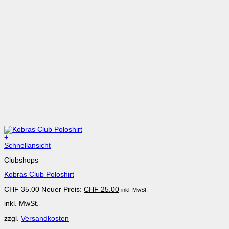
+
Dieses
Schnellansicht
Produkt
Clubshops
weist
mehrere
Kobras Club Poloshirt
Varianten
auf.
Ursprünglicher
Aktueller
CHF
35.00
Neuer Preis:
CHF
25.00
inkl. MwSt.
Die
Preis
Preis
Optionen
inkl. MwSt.
war:
ist:
können
CHF 35.00
CHF 25.00.
auf
zzgl.
Versandkosten
der