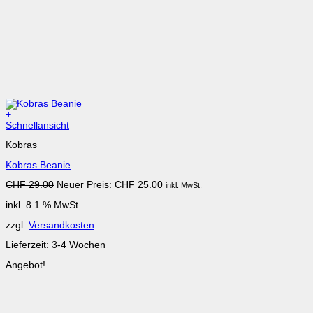
+
Schnellansicht
Kobras
Kobras Beanie
Ursprünglicher
Aktueller
CHF
29.00
Neuer Preis:
CHF
25.00
inkl. MwSt.
Preis
Preis
inkl. 8.1 % MwSt.
war:
ist:
CHF 29.00
CHF 25.00.
zzgl.
Versandkosten
Lieferzeit:
3-4 Wochen
Angebot!