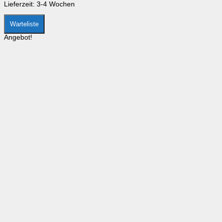
Produktseite
Lieferzeit:
3-4 Wochen
gewählt
werden
Warteliste
Angebot!