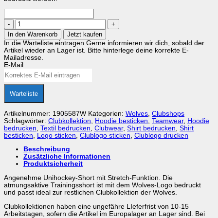
Wolves
Trainings
In den Warenkorb
Jetzt kaufen
Shorts
In die Warteliste eintragen
Gerne informieren wir dich, sobald der
JR
Artikel wieder an Lager ist. Bitte hinterlege deine korrekte E-
Menge
Mailadresse.
E-Mail
Warteliste
Artikelnummer:
1905587W
Kategorien:
Wolves
,
Clubshops
Schlagwörter:
Clubkollektion
,
Hoodie besticken
,
Teamwear
,
Hoodie
bedrucken
,
Textil bedrucken
,
Clubwear
,
Shirt bedrucken
,
Shirt
besticken
,
Logo sticken
,
Clublogo sticken
,
Clublogo drucken
Beschreibung
Zusätzliche Informationen
Produktsicherheit
Angenehme Unihockey-Short mit Stretch-Funktion. Die
atmungsaktive Trainingsshort ist mit dem Wolves-Logo bedruckt
und passt ideal zur restlichen Clubkollektion der Wolves.
Clubkollektionen haben eine ungefähre LIeferfrist von 10-15
Arbeitstagen, sofern die Artikel im Europalager an Lager sind. Bei