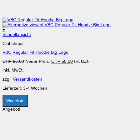
+
Dieses
Schnellansicht
Produkt
Clubshops
weist
mehrere
VBC Regular Fit Hoodie Big Logo
Varianten
auf.
Ursprünglicher
Aktueller
CHF
65.00
Neuer Preis:
CHF
55.00
inkl. MwSt.
Die
Preis
Preis
Optionen
inkl. MwSt.
war:
ist:
können
CHF 65.00
CHF 55.00.
auf
zzgl.
Versandkosten
der
Produktseite
Lieferzeit:
3-4 Wochen
gewählt
werden
Warteliste
Angebot!