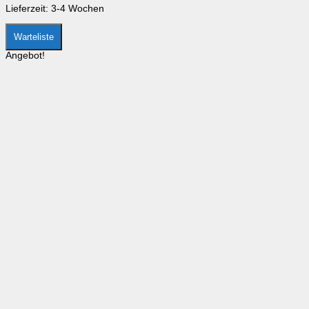
Produktseite
Lieferzeit:
3-4 Wochen
gewählt
werden
Warteliste
Angebot!