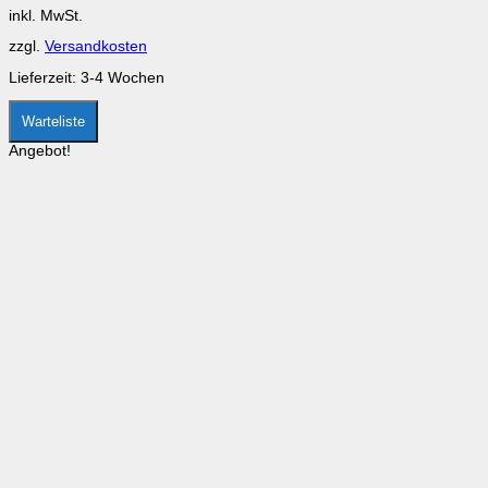
Optionen
inkl. MwSt.
können
auf
zzgl.
Versandkosten
der
Produktseite
Lieferzeit:
3-4 Wochen
gewählt
werden
Warteliste
Angebot!