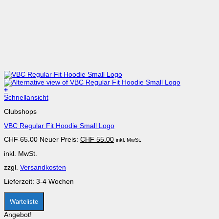
+
Dieses
Schnellansicht
Produkt
Clubshops
weist
mehrere
VBC Regular Fit Hoodie Small Logo
Varianten
auf.
Ursprünglicher
Aktueller
CHF
65.00
Neuer Preis:
CHF
55.00
inkl. MwSt.
Die
Preis
Preis
Optionen
inkl. MwSt.
war:
ist:
können
CHF 65.00
CHF 55.00.
auf
zzgl.
Versandkosten
der
Produktseite
Lieferzeit:
3-4 Wochen
gewählt
werden
Warteliste
Angebot!