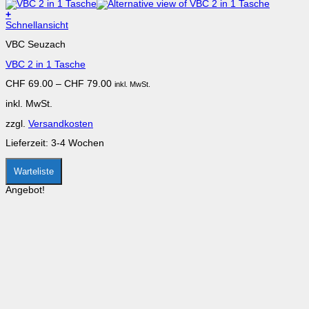
+
Dieses
Schnellansicht
Produkt
VBC Seuzach
weist
mehrere
VBC 2 in 1 Tasche
Varianten
auf.
CHF
69.00
–
CHF
79.00
inkl. MwSt.
Die
Optionen
inkl. MwSt.
können
auf
zzgl.
Versandkosten
der
Produktseite
Lieferzeit:
3-4 Wochen
gewählt
werden
Warteliste
Angebot!