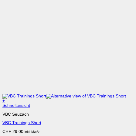
+
Dieses
Schnellansicht
Produkt
VBC Seuzach
weist
mehrere
VBC Trainings Short
Varianten
auf.
CHF
29.00
inkl. MwSt.
Die