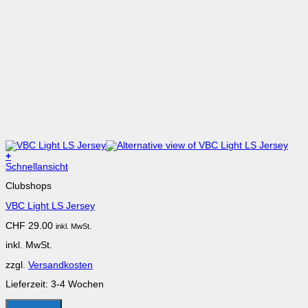
+
Dieses
Schnellansicht
Produkt
Clubshops
weist
mehrere
VBC Light LS Jersey
Varianten
auf.
CHF
29.00
inkl. MwSt.
Die
Optionen
inkl. MwSt.
können
auf
zzgl.
Versandkosten
der
Produktseite
Lieferzeit:
3-4 Wochen
gewählt
werden