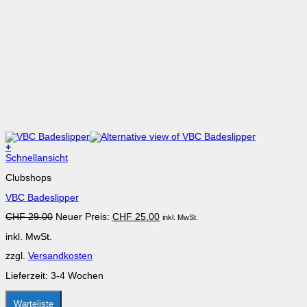
+
Dieses
Schnellansicht
Produkt
Clubshops
weist
mehrere
VBC Badeslipper
Varianten
auf.
Ursprünglicher
Aktueller
CHF
29.00
Neuer Preis:
CHF
25.00
inkl. MwSt.
Die
Preis
Preis
Optionen
inkl. MwSt.
war:
ist:
können
CHF 29.00
CHF 25.00.
auf
zzgl.
Versandkosten
der
Produktseite
Lieferzeit:
3-4 Wochen
gewählt
werden
Warteliste