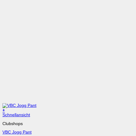
+
Dieses
Schnellansicht
Produkt
Clubshops
weist
mehrere
VBC Jogg Pant
Varianten