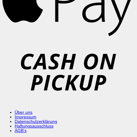
C
o
P
Über uns
Impressum
Datenschutzerklärung
Haftungsausschluss
AGB’s