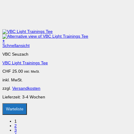
+
Dieses
Schnellansicht
Produkt
VBC Seuzach
weist
mehrere
VBC Light Trainings Tee
Varianten
auf.
CHF
25.00
inkl. MwSt.
Die
Optionen
inkl. MwSt.
können
auf
zzgl.
Versandkosten
der
Produktseite
Lieferzeit:
3-4 Wochen
gewählt
werden
Warteliste
1
2
3