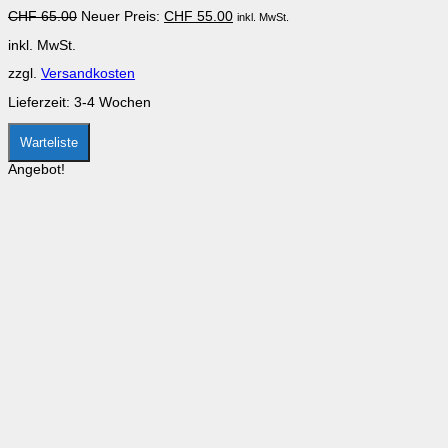
auf.
Ursprünglicher
Aktueller
CHF
65.00
Neuer Preis:
CHF
55.00
inkl. MwSt.
Die
Preis
Preis
Optionen
inkl. MwSt.
war:
ist:
können
CHF 65.00
CHF 55.00.
auf
zzgl.
Versandkosten
der
Produktseite
Lieferzeit:
3-4 Wochen
gewählt
werden
Warteliste
Angebot!