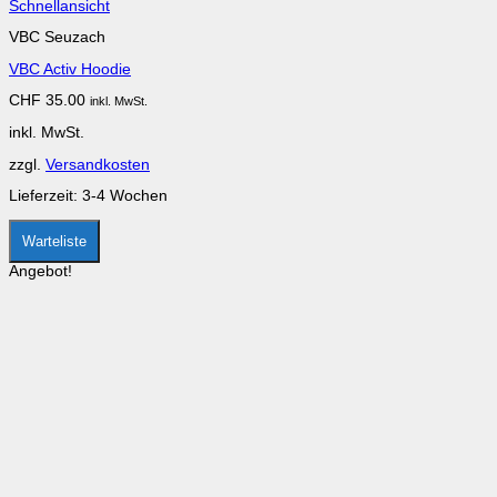
Dieses
Schnellansicht
Produkt
VBC Seuzach
weist
mehrere
VBC Activ Hoodie
Varianten
auf.
CHF
35.00
inkl. MwSt.
Die
Optionen
inkl. MwSt.
können
auf
zzgl.
Versandkosten
der
Produktseite
Lieferzeit:
3-4 Wochen
gewählt
werden
Warteliste
Angebot!