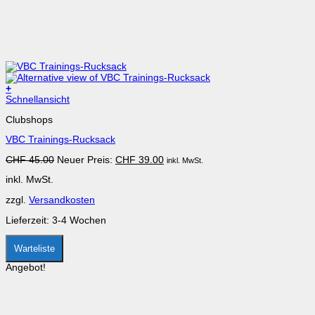
+
Dieses
Schnellansicht
Produkt
Clubshops
weist
mehrere
VBC Trainings-Rucksack
Varianten
auf.
Ursprünglicher
Aktueller
CHF
45.00
Neuer Preis:
CHF
39.00
inkl. MwSt.
Die
Preis
Preis
Optionen
inkl. MwSt.
war:
ist:
können
CHF 45.00
CHF 39.00.
auf
zzgl.
Versandkosten
der
Produktseite
Lieferzeit:
3-4 Wochen
gewählt
werden
Warteliste
Angebot!