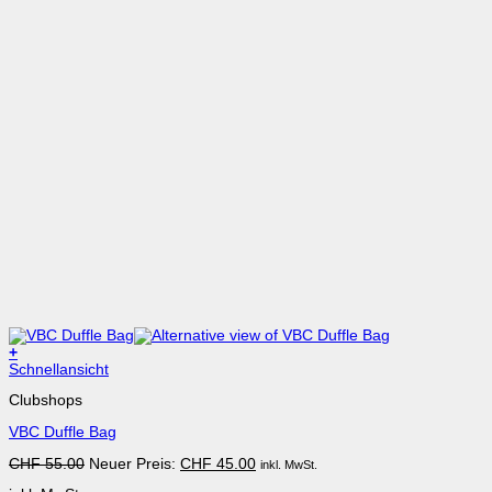
+
Dieses
Schnellansicht
Produkt
Clubshops
weist
mehrere
VBC Duffle Bag
Varianten
auf.
Ursprünglicher
Aktueller
CHF
55.00
Neuer Preis:
CHF
45.00
inkl. MwSt.
Die
Preis
Preis
Optionen