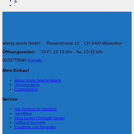
4
wiking sports GmbH Pionierstrasse 10 CH-8400 Winterthur
Öffnungszeiten:
Di-Fr, 12-19 Uhr - Sa, 10-16 Uhr
0525770580
Kontakt
Mein Einkauf
wiking sports Geschenkkarte
Onlineberatung
Clubkollektion
Service
Alle Services im Überblick
Helmfitting
Stock kürzen / Schaufel biegen
Griffband wechseln
Ersatzteile und Reparatur