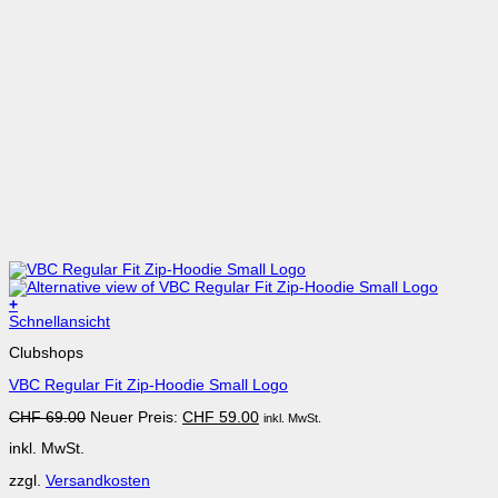
+
Dieses
Schnellansicht
Produkt
Clubshops
weist
mehrere
VBC Regular Fit Zip-Hoodie Small Logo
Varianten
auf.
Ursprünglicher
Aktueller
CHF
69.00
Neuer Preis:
CHF
59.00
inkl. MwSt.
Die
Preis
Preis
Optionen
inkl. MwSt.
war:
ist:
können
CHF 69.00
CHF 59.00.
auf
zzgl.
Versandkosten
der