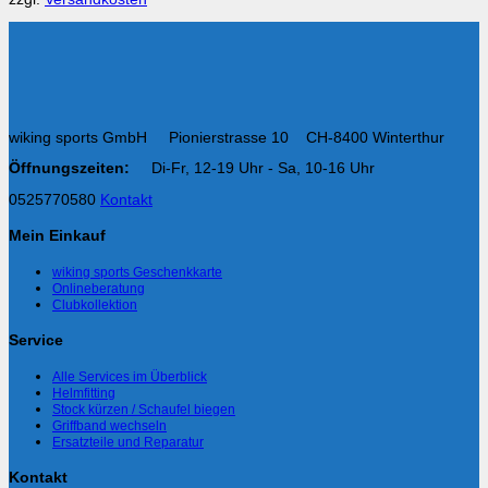
wiking sports GmbH Pionierstrasse 10 CH-8400 Winterthur
Öffnungszeiten:
Di-Fr, 12-19 Uhr - Sa, 10-16 Uhr
0525770580
Kontakt
Mein Einkauf
wiking sports Geschenkkarte
Onlineberatung
Clubkollektion
Service
Alle Services im Überblick
Helmfitting
Stock kürzen / Schaufel biegen
Griffband wechseln
Ersatzteile und Reparatur
Kontakt