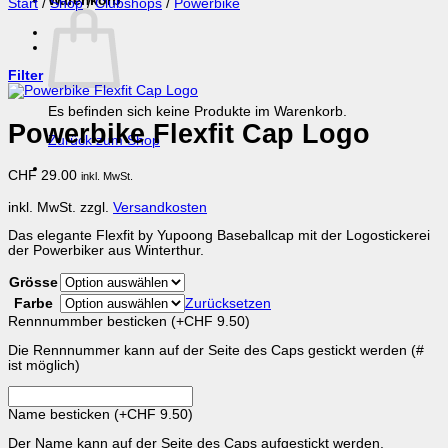
Warenkorb
Start
/
Shop
/
Clubshops
/
Powerbike
Filter
Es befinden sich keine Produkte im Warenkorb.
Powerbike Flexfit Cap Logo
Zurück zum Shop
CHF
29.00
inkl. MwSt.
inkl. MwSt.
zzgl.
Versandkosten
Das elegante Flexfit by Yupoong Baseballcap mit der Logostickerei
der Powerbiker aus Winterthur.
Grösse
Farbe
Zurücksetzen
Rennnummber besticken
(+
CHF
9.50
)
Die Rennnummer kann auf der Seite des Caps gestickt werden (#
ist möglich)
Name besticken
(+
CHF
9.50
)
Der Name kann auf der Seite des Caps aufgestickt werden.