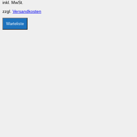
inkl. MwSt.
können
auf
zzgl.
Versandkosten
der
Produktseite
gewählt
Warteliste
werden