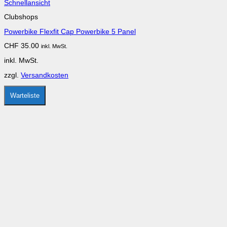
Dieses
Schnellansicht
Produkt
Clubshops
weist
mehrere
Powerbike Flexfit Cap Powerbike 5 Panel
Varianten
auf.
CHF
35.00
inkl. MwSt.
Die
Optionen
inkl. MwSt.
können
auf
zzgl.
Versandkosten
der
Produktseite
gewählt
Warteliste
werden