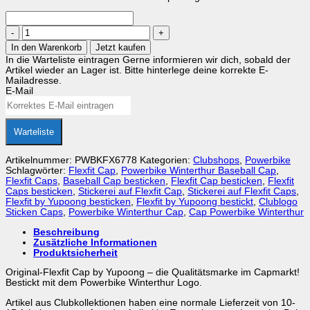
Powerbike
Flexfit
In den Warenkorb
Jetzt kaufen
Cap
In die Warteliste eintragen
Gerne informieren wir dich, sobald der
Logo
Artikel wieder an Lager ist. Bitte hinterlege deine korrekte E-
Menge
Mailadresse.
E-Mail
Warteliste
Artikelnummer:
PWBKFX6778
Kategorien:
Clubshops
,
Powerbike
Schlagwörter:
Flexfit Cap
,
Powerbike Winterthur Baseball Cap
,
Flexfit Caps
,
Baseball Cap besticken
,
Flexfit Cap besticken
,
Flexfit
Caps besticken
,
Stickerei auf Flexfit Cap
,
Stickerei auf Flexfit Caps
,
Flexfit by Yupoong besticken
,
Flexfit by Yupoong bestickt
,
Clublogo
Sticken Caps
,
Powerbike Winterthur Cap
,
Cap Powerbike Winterthur
Beschreibung
Zusätzliche Informationen
Produktsicherheit
Original-Flexfit Cap by Yupoong – die Qualitätsmarke im Capmarkt!
Bestickt mit dem Powerbike Winterthur Logo.
Artikel aus Clubkollektionen haben eine normale Lieferzeit von 10-