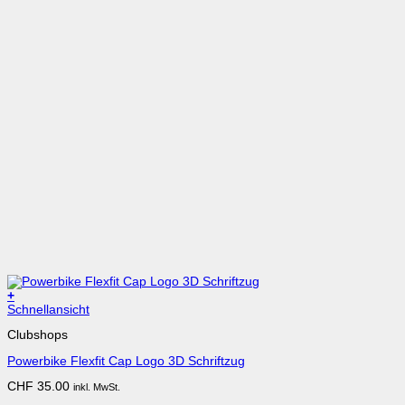
+
Dieses
Schnellansicht
Produkt
Clubshops
weist
mehrere
Powerbike Flexfit Cap Logo 3D Schriftzug
Varianten
auf.
CHF
35.00
inkl. MwSt.
Die
Optionen