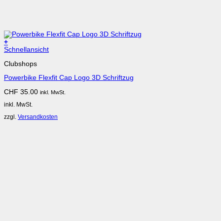
+
Dieses
Schnellansicht
Produkt
Clubshops
weist
mehrere
Powerbike Flexfit Cap Logo 3D Schriftzug
Varianten
auf.
CHF
35.00
inkl. MwSt.
Die
Optionen
inkl. MwSt.
können
auf
zzgl.
Versandkosten
der
Produktseite
gewählt
werden