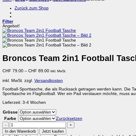
Zurück zum Shop
Filter
Angebot!
Broncos Team 2in1 Football Tasc
CHF
79.00
–
CHF
89.00
inkl. MwSt.
inkl. MwSt.
zzgl.
Versandkosten
Football-Sporttasche, die als Rucksack getragen werden kann. Die Tas
Sporttasche im Flagfootball. Wer ein Pad verstauen möchte, muss au
Lieferzeit:
3-4 Wochen
Grösse
Farbe
Zurücksetzen
Broncos
Team
In den Warenkorb
Jetzt kaufen
2in1