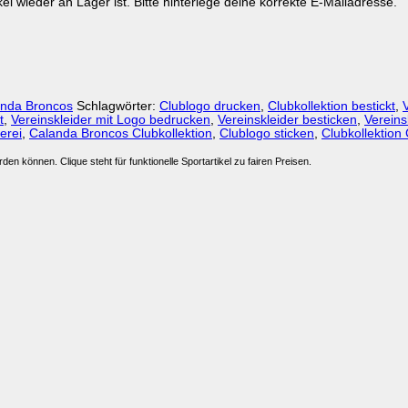
kel wieder an Lager ist. Bitte hinterlege deine korrekte E-Mailadresse.
anda Broncos
Schlagwörter:
Clublogo drucken
,
Clubkollektion bestickt
,
t
,
Vereinskleider mit Logo bedrucken
,
Vereinskleider besticken
,
Vereins
erei
,
Calanda Broncos Clubkollektion
,
Clublogo sticken
,
Clubkollektion
den können. Clique steht für funktionelle Sportartikel zu fairen Preisen.