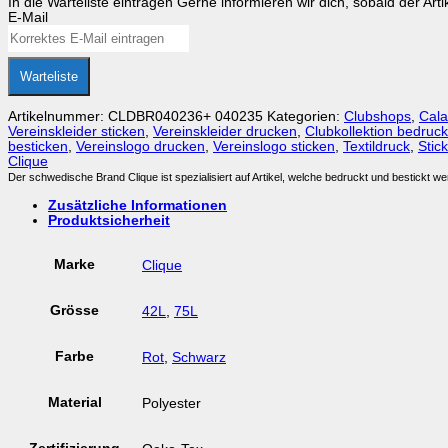
In die Warteliste eintragen
Gerne informieren wir dich, sobald der Arti
Football
E-Mail
Tasche
Menge
Warteliste
Artikelnummer:
CLDBR040236+ 040235
Kategorien:
Clubshops
,
Cal
Vereinskleider sticken
,
Vereinskleider drucken
,
Clubkollektion bedruck
besticken
,
Vereinslogo drucken
,
Vereinslogo sticken
,
Textildruck
,
Stick
Clique
Der schwedische Brand Clique ist spezialisiert auf Artikel, welche bedruckt und bestickt wer
Zusätzliche Informationen
Produktsicherheit
Marke
Clique
Grösse
42L
,
75L
Farbe
Rot
,
Schwarz
Material
Polyester