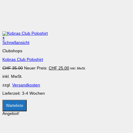
+
Dieses
Schnellansicht
Produkt
Clubshops
weist
mehrere
Kobras Club Poloshirt
Varianten
auf.
Ursprünglicher
Aktueller
CHF
35.00
Neuer Preis:
CHF
25.00
inkl. MwSt.
Die
Preis
Preis
Optionen
inkl. MwSt.
war:
ist:
können
CHF 35.00
CHF 25.00.
auf
zzgl.
Versandkosten
der
Produktseite
Lieferzeit:
3-4 Wochen
gewählt
werden
Warteliste
Angebot!