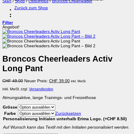
Start
/
Shop
/
Clubshops
/
Broncos Cheerleader
Zurück zum Shop
Filter
Angebot!
Broncos Cheerleaders Activ
Long Pant
Ursprünglicher
Aktueller
CHF
49.00
Neuer Preis:
CHF
39.00
inkl. MwSt.
Preis
Preis
inkl. MwSt.
zzgl.
Versandkosten
war:
ist:
CHF 49.00
CHF 39.00.
Atmungsaktive, lange Trainings- und Freizeithose
Grösse
Farbe
Zurücksetzen
Personalisierung Initialen unterhalb Erima Logo.
(+
CHF
8.50
)
Auf Wunsch kann das Textil mit den Initialen personalisiert werden.