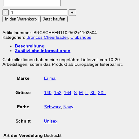
Broncos
Cheerleaders
In den Warenkorb
Jetzt kaufen
Activ
Long
Pant
Artikelnummer:
BRCSCHEER1102502+1102504
Menge
Kategorien:
Broncos Cheerleader
,
Clubshops
Beschreibung
Zusätzliche Informationen
Clubkollektionen haben eine ungefähre Lieferzeit von 10-20
Arbeitstagen, sofern das Produkt ab Europalager lieferbar ist.
Marke
Erima
Grösse
140
,
152
,
164
,
S
,
M
,
L
,
XL
,
2XL
Farbe
Schwarz
,
Navy
Schnitt
Unisex
Art der Veredelung
Bedruckt