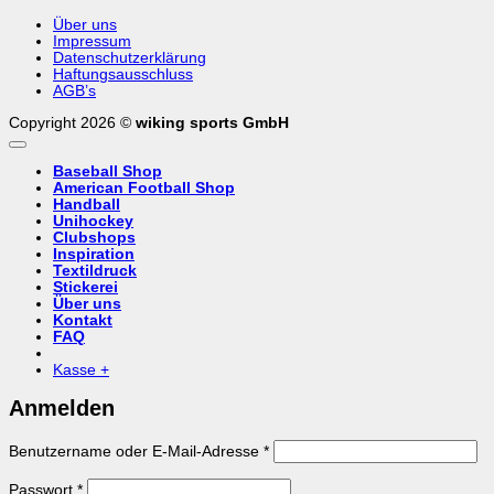
Über uns
Impressum
Datenschutzerklärung
Haftungsausschluss
AGB’s
Copyright 2026 ©
wiking sports GmbH
Baseball Shop
American Football Shop
Handball
Unihockey
Clubshops
Inspiration
Textildruck
Stickerei
Über uns
Kontakt
FAQ
Kasse
+
Anmelden
Erforderlich
Benutzername oder E-Mail-Adresse
*
Erforderlich
Passwort
*