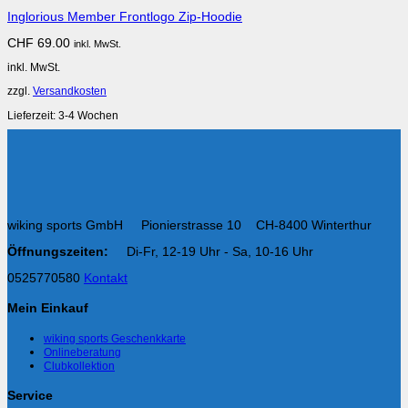
Inglorious Member Frontlogo Zip-Hoodie
CHF
69.00
inkl. MwSt.
inkl. MwSt.
zzgl.
Versandkosten
Lieferzeit:
3-4 Wochen
wiking sports GmbH Pionierstrasse 10 CH-8400 Winterthur
Öffnungszeiten:
Di-Fr, 12-19 Uhr - Sa, 10-16 Uhr
0525770580
Kontakt
Mein Einkauf
wiking sports Geschenkkarte
Onlineberatung
Clubkollektion
Service