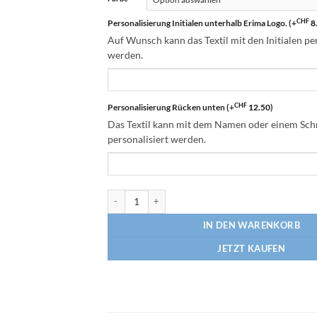
CHF
Personalisierung Initialen unterhalb Erima Logo.
(+
8
Auf Wunsch kann das Textil mit den Initialen per
werden.
CHF
Personalisierung Rücken unten
(+
12.50
)
Das Textil kann mit dem Namen oder einem Schr
personalisiert werden.
Broncos Cheerleaders Activ T-Shirt Menge
IN DEN WARENKORB
JETZT KAUFEN