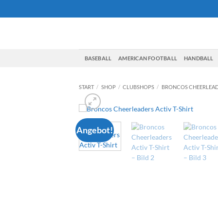
Zum
Inhalt
springen
BASEBALL
AMERICAN FOOTBALL
HANDBALL
START
/
SHOP
/
CLUBSHOPS
/
BRONCOS CHEERLEA
Angebot!