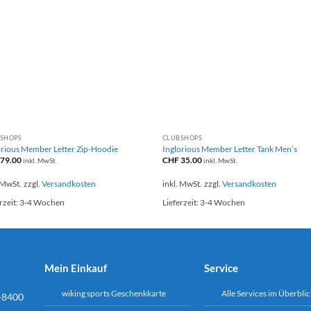
+
+
SHOPS
CLUBSHOPS
orious Member Letter Zip-Hoodie
Inglorious Member Letter Tank Men’s
79.00
CHF
35.00
inkl. MwSt.
inkl. MwSt.
 MwSt.
zzgl.
Versandkosten
inkl. MwSt.
zzgl.
Versandkosten
rzeit:
3-4 Wochen
Lieferzeit:
3-4 Wochen
Mein Einkauf
Service
wiking sports Geschenkkarte
Alle Services im Überblic
-8400