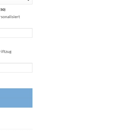
.50
)
sonalisiert
iftzug