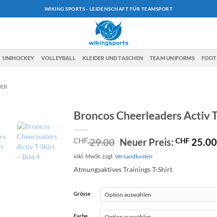
WIKING SPORTS - LEIDENSCHAFT FÜR TEAMSPORT
UNIHOCKEY
VOLLEYBALL
KLEIDER UND TASCHEN
TEAM UNIFORMS
FOO
DER
Broncos Cheerleaders Activ T
Ursprünglicher
CHF
29.00
Neuer Preis:
CHF
25.00
Preis
inkl. MwSt.
zzgl.
Versandkosten
war:
CHF 29.00
Atmungsaktives Trainings T-Shirt
Grösse
Farbe