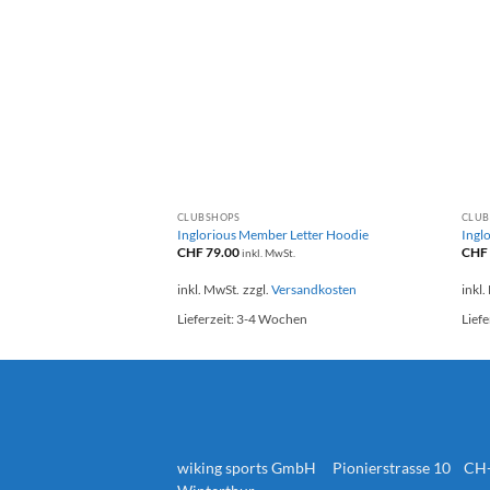
+
ERLAND
CLUBSHOPS
CLUB
 Frontlogo LS Shirt
Inglorious Member Letter Hoodie
Ingl
CHF
79.00
CHF
St.
inkl. MwSt.
rsandkosten
inkl. MwSt.
zzgl.
Versandkosten
inkl.
chen
Lieferzeit:
3-4 Wochen
Liefe
wiking sports GmbH Pionierstrasse 10 CH