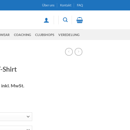
Über uns
Kontakt
FAQ
TWEAR
COACHING
CLUBSHOPS
VEREDELUNG
-Shirt
Aktueller
inkl. MwSt.
Preis
ist:
CHF 25.00.