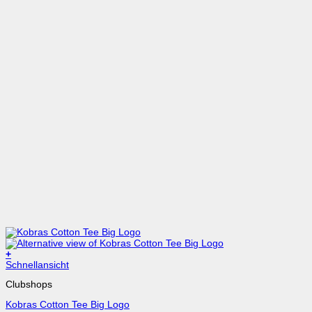
+
Dieses
Schnellansicht
Produkt
Clubshops
weist
mehrere
Kobras Cotton Tee Big Logo
Varianten