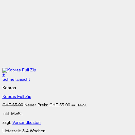
+
Dieses
Schnellansicht
Produkt
Kobras
weist
mehrere
Kobras Full Zip
Varianten
auf.
Ursprünglicher
Aktueller
CHF
65.00
Neuer Preis:
CHF
55.00
inkl. MwSt.
Die
Preis
Preis
Optionen
inkl. MwSt.
war:
ist:
können
CHF 65.00
CHF 55.00.
auf
zzgl.
Versandkosten
der
Produktseite
Lieferzeit:
3-4 Wochen
gewählt