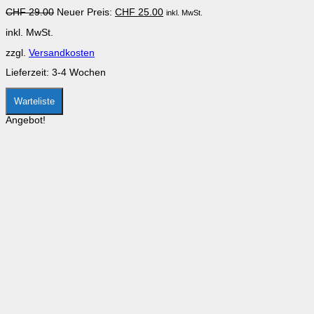
auf.
Ursprünglicher
Aktueller
CHF
29.00
Neuer Preis:
CHF
25.00
inkl. MwSt.
Die
Preis
Preis
Optionen
inkl. MwSt.
war:
ist:
können
CHF 29.00
CHF 25.00.
auf
zzgl.
Versandkosten
der
Produktseite
Lieferzeit:
3-4 Wochen
gewählt
werden
Warteliste
Angebot!