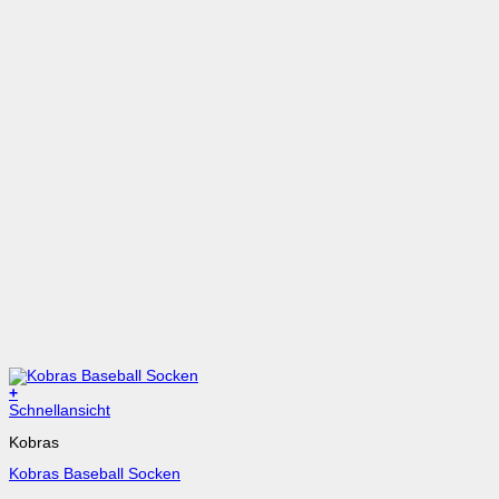
+
Dieses
Schnellansicht
Produkt
Kobras
weist
mehrere
Kobras Baseball Socken
Varianten
auf.