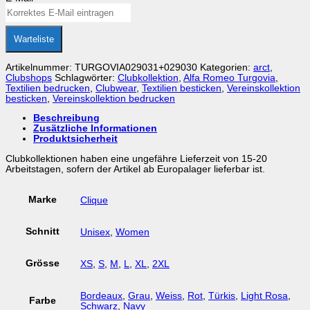
Warteliste
Artikelnummer:
TURGOVIA029031+029030
Kategorien:
arct
,
Clubshops
Schlagwörter:
Clubkollektion
,
Alfa Romeo Turgovia
,
Textilien bedrucken
,
Clubwear
,
Textilien besticken
,
Vereinskollektion
besticken
,
Vereinskollektion bedrucken
Beschreibung
Zusätzliche Informationen
Produktsicherheit
Clubkollektionen haben eine ungefähre Lieferzeit von 15-20
Arbeitstagen, sofern der Artikel ab Europalager lieferbar ist.
Marke
Clique
Schnitt
Unisex
,
Women
Grösse
XS
,
S
,
M
,
L
,
XL
,
2XL
Bordeaux
,
Grau
,
Weiss
,
Rot
,
Türkis
,
Light Rosa
,
Farbe
Schwarz
,
Navy