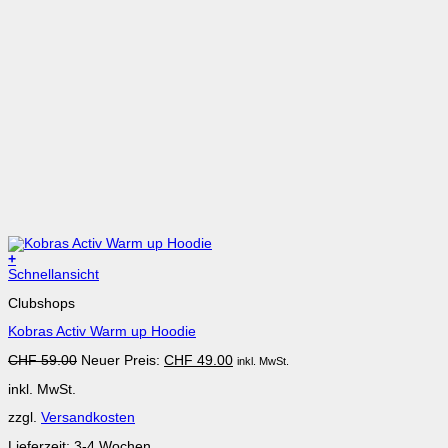
+
Dieses
Schnellansicht
Produkt
Clubshops
weist
mehrere
Kobras Activ Warm up Hoodie
Varianten
auf.
Ursprünglicher
Aktueller
CHF
59.00
Neuer Preis:
CHF
49.00
inkl. MwSt.
Die
Preis
Preis
Optionen
inkl. MwSt.
war:
ist:
können
CHF 59.00
CHF 49.00.
auf
zzgl.
Versandkosten
der
Produktseite
Lieferzeit:
3-4 Wochen