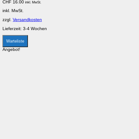
CHF
16.00
inkl. MwSt.
Die
Optionen
inkl. MwSt.
können
auf
zzgl.
Versandkosten
der
Produktseite
Lieferzeit:
3-4 Wochen
gewählt
werden
Warteliste
Angebot!