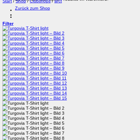
Start
/
Shop
/
Clubshops
/
arct
Zurück zum Shop
Filter