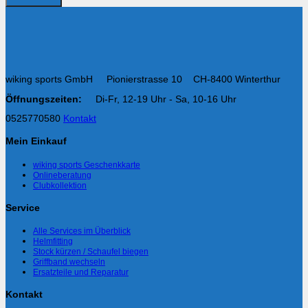
wiking sports GmbH Pionierstrasse 10 CH-8400 Winterthur
Öffnungszeiten:
Di-Fr, 12-19 Uhr - Sa, 10-16 Uhr
0525770580
Kontakt
Mein Einkauf
wiking sports Geschenkkarte
Onlineberatung
Clubkollektion
Service
Alle Services im Überblick
Helmfitting
Stock kürzen / Schaufel biegen
Griffband wechseln
Ersatzteile und Reparatur
Kontakt