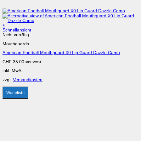
+
Dieses
Schnellansicht
Produkt
Nicht vorrätig
weist
Mouthguards
mehrere
Varianten
American Football Mouthguard X0 Lip Guard Dazzle Camo
auf.
Die
CHF
35.00
inkl. MwSt.
Optionen
können
inkl. MwSt.
auf
der
zzgl.
Versandkosten
Produktseite
gewählt
werden
Warteliste