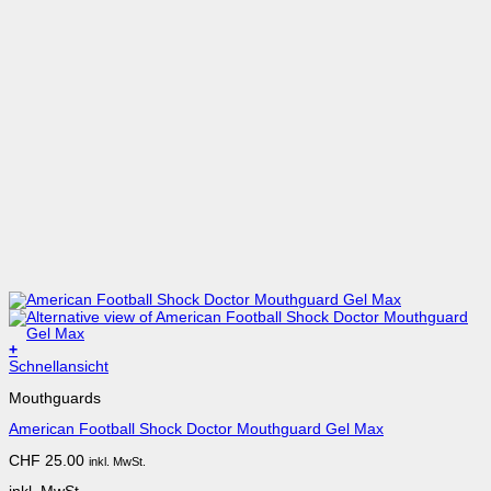
+
Dieses
Schnellansicht
Produkt
Mouthguards
weist
mehrere
American Football Shock Doctor Mouthguard Gel Max
Varianten
auf.
CHF
25.00
inkl. MwSt.
Die
Optionen