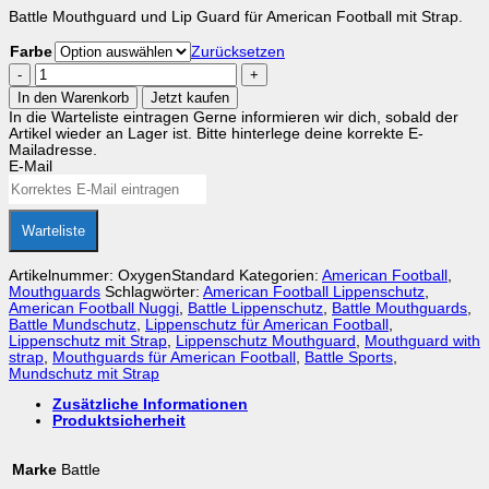
Battle Mouthguard und Lip Guard für American Football mit Strap.
Farbe
Zurücksetzen
American
Football
In den Warenkorb
Jetzt kaufen
Mouthguard
In die Warteliste eintragen
Gerne informieren wir dich, sobald der
Battle
Artikel wieder an Lager ist. Bitte hinterlege deine korrekte E-
Oxygen
Mailadresse.
Standart
E-Mail
Lip
Protector
Menge
Warteliste
Artikelnummer:
OxygenStandard
Kategorien:
American Football
,
Mouthguards
Schlagwörter:
American Football Lippenschutz
,
American Football Nuggi
,
Battle Lippenschutz
,
Battle Mouthguards
,
Battle Mundschutz
,
Lippenschutz für American Football
,
Lippenschutz mit Strap
,
Lippenschutz Mouthguard
,
Mouthguard with
strap
,
Mouthguards für American Football
,
Battle Sports
,
Mundschutz mit Strap
Zusätzliche Informationen
Produktsicherheit
Marke
Battle