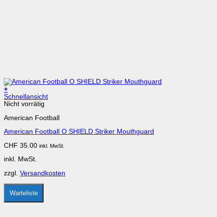
+
Dieses
Schnellansicht
Produkt
Nicht vorrätig
weist
American Football
mehrere
Varianten
American Football O SHIELD Striker Mouthguard
auf.
Die
CHF
35.00
inkl. MwSt.
Optionen
können
inkl. MwSt.
auf
der
zzgl.
Versandkosten
Produktseite
gewählt
werden
Warteliste