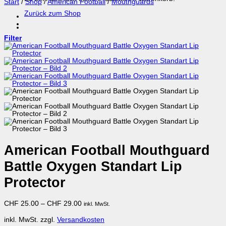
Start
/
Shop
/
American Football
/
Mouthguards
Zurück zum Shop
Filter
American Football Mouthguard
Battle Oxygen Standart Lip
Protector
CHF
25.00
–
CHF
29.00
inkl. MwSt.
inkl. MwSt.
zzgl.
Versandkosten