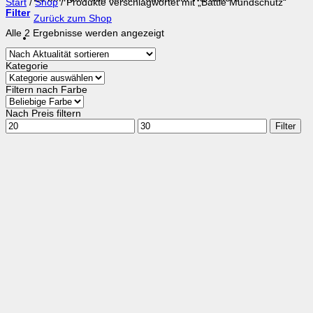
Start
/
Shop
/
Produkte verschlagwortet mit „Battle Mundschutz“
Filter
Zurück zum Shop
Nach
Alle 2 Ergebnisse werden angezeigt
Aktualität
sortiert
Kategorie
Filtern nach Farbe
Nach Preis filtern
Min.
Max.
Filter
Preis
Preis