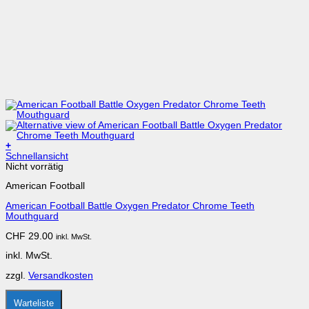
+
Dieses
Schnellansicht
Produkt
Nicht vorrätig
weist
American Football
mehrere
Varianten
American Football Battle Oxygen Predator Chrome Teeth
auf.
Mouthguard
Die
Optionen
CHF
29.00
inkl. MwSt.
können
auf
inkl. MwSt.
der
Produktseite
zzgl.
Versandkosten
gewählt
werden
Warteliste