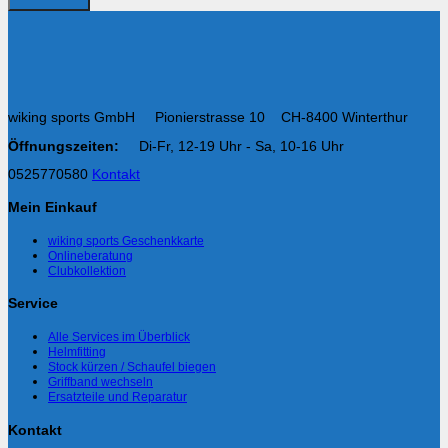
wiking sports GmbH Pionierstrasse 10 CH-8400 Winterthur
Öffnungszeiten:
Di-Fr, 12-19 Uhr - Sa, 10-16 Uhr
0525770580
Kontakt
Mein Einkauf
wiking sports Geschenkkarte
Onlineberatung
Clubkollektion
Service
Alle Services im Überblick
Helmfitting
Stock kürzen / Schaufel biegen
Griffband wechseln
Ersatzteile und Reparatur
Kontakt