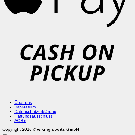
C
o
P
Über uns
Impressum
Datenschutzerklärung
Haftungsausschluss
AGB’s
Copyright 2026 ©
wiking sports GmbH