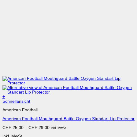
+
Dieses
Schnellansicht
Produkt
American Football
weist
mehrere
American Football Mouthguard Battle Oxygen Standart Lip Protector
Varianten
auf.
CHF
25.00
–
CHF
29.00
inkl. MwSt.
Die
Optionen
inkl. MwSt.