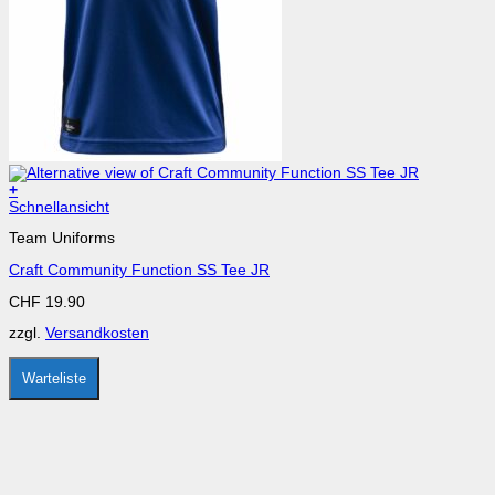
+
Dieses
Schnellansicht
Produkt
Team Uniforms
weist
mehrere
Craft Community Function SS Tee JR
Varianten
auf.
CHF
19.90
Die
Optionen
zzgl.
Versandkosten
können
auf
der
Warteliste
Produktseite
gewählt
werden