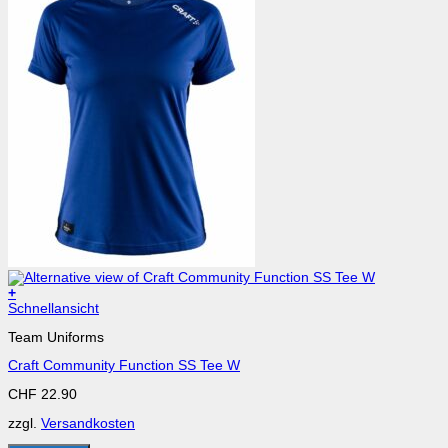
+
Dieses
Schnellansicht
Produkt
Team Uniforms
weist
mehrere
Craft Community Function SS Tee W
Varianten
auf.
CHF
22.90
Die
Optionen
zzgl.
Versandkosten
können
auf