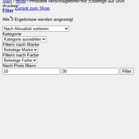
Start
/
Shop
/
Produkte verschlagwortet mit „Clublogo auf Shirt
drucken“
Zurück zum Shop
Filter
Nach
Alle 3 Ergebnisse werden angezeigt
Aktualität
sortiert
Kategorie
Filtern nach Marke
Filtern nach Farbe
Nach Preis filtern
Min.
Max.
Filter
Preis
Preis