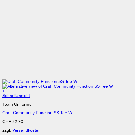
+
Dieses
Schnellansicht
Produkt
Team Uniforms
weist
mehrere
Craft Community Function SS Tee W
Varianten
auf.
CHF
22.90
Die
Optionen
zzgl.
Versandkosten
können