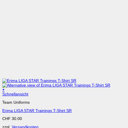
+
Dieses
Schnellansicht
Produkt
Team Uniforms
weist
mehrere
Erima LIGA STAR Trainings T-Shirt SR
Varianten
auf.
CHF
30.00
Die
Optionen
zzgl.
Versandkosten