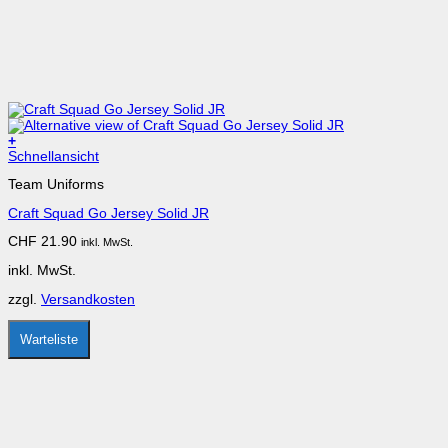
+
Dieses
Schnellansicht
Produkt
Team Uniforms
weist
mehrere
Craft Squad Go Jersey Solid JR
Varianten
auf.
CHF
21.90
inkl. MwSt.
Die
Optionen
inkl. MwSt.
können
auf
zzgl.
Versandkosten
der
Produktseite
gewählt
Warteliste
werden