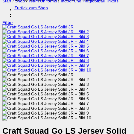
Start
/
Shop
/
Team Uniforms
/
Indoor und Flagfootball Trikots
Zurück zum Shop
Filter
Craft Squad Go LS Jersey Solid