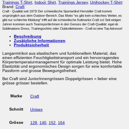
Trainings T-Shirt
,
Indoor Shirt
,
Trainings Jersey
,
Unihockey T-Shirt
Brand:
Craft
Craft - Qualität seit 1973! Der schwedische Sportartikel Hersteller Craft kommt
ursprünglich aus dem Outdoor-Bereich. Das Motto "es gibt kein schlechtes Wetter, es
gibt nur schlechte Kleidung" trifft auf die schwedische Kultmarke Craft zu! Seit einigen
Jahren kommen auch TeamsportlerInnen in den Genuss der Craft-Qualität: egal ob
Sublimations Dress, Trainingsshirts oder Clubkollektionen - Craft ist eine Top Adresse!
Beschreibung
Zusätzliche Informationen
Produktsicherheit
Langarmtrikot aus elastischem und funktionellem Material, das
einen effizienten Feuchtigkeitstransport und ein hervorragendes
Körpertemperaturmanagement für optimale Leistung bietet. Hohe
Elastizität und ergonomisches Design sorgen für eine komfortable
Passform und grosse Bewegungsfreiheit.
Bei Craft sind JuniorInnengrössen Doppelgrössen = lieber eine
grösse grösser bestellen.
Marke
Craft
Schnitt
Unisex
Grösse
128
,
140
,
152
,
164