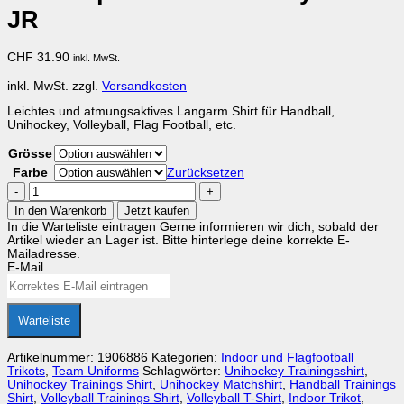
JR
CHF
31.90
inkl. MwSt.
inkl. MwSt.
zzgl.
Versandkosten
Leichtes und atmungsaktives Langarm Shirt für Handball,
Unihockey, Volleyball, Flag Football, etc.
Grösse
Farbe
Zurücksetzen
Craft
Squad
In den Warenkorb
Jetzt kaufen
Go
In die Warteliste eintragen
Gerne informieren wir dich, sobald der
LS
Artikel wieder an Lager ist. Bitte hinterlege deine korrekte E-
Jersey
Mailadresse.
Solid
E-Mail
JR
Menge
Warteliste
Artikelnummer:
1906886
Kategorien:
Indoor und Flagfootball
Trikots
,
Team Uniforms
Schlagwörter:
Unihockey Trainingsshirt
,
Unihockey Trainings Shirt
,
Unihockey Matchshirt
,
Handball Trainings
Shirt
,
Volleyball Trainings Shirt
,
Volleyball T-Shirt
,
Indoor Trikot
,