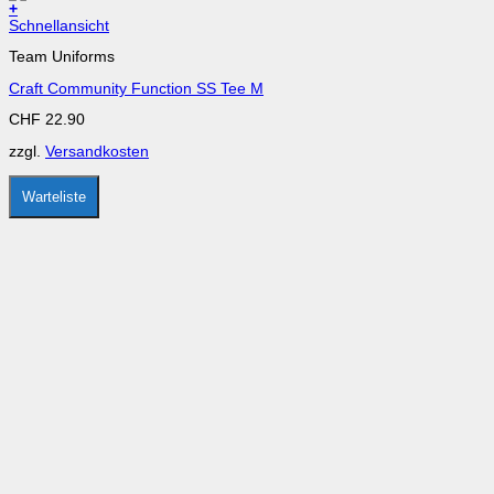
+
Dieses
Schnellansicht
Produkt
Team Uniforms
weist
mehrere
Craft Community Function SS Tee M
Varianten
auf.
CHF
22.90
Die
Optionen
zzgl.
Versandkosten
können
auf
der
Warteliste
Produktseite
gewählt
werden