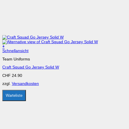
+
Dieses
Schnellansicht
Produkt
Team Uniforms
weist
mehrere
Craft Squad Go Jersey Solid W
Varianten
auf.
CHF
24.90
Die
Optionen
zzgl.
Versandkosten
können
auf
der
Warteliste
Produktseite
gewählt
werden