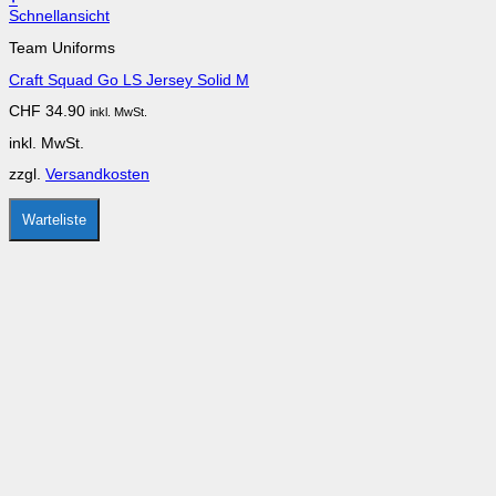
Dieses
Schnellansicht
Produkt
Team Uniforms
weist
mehrere
Craft Squad Go LS Jersey Solid M
Varianten
auf.
CHF
34.90
inkl. MwSt.
Die
Optionen
inkl. MwSt.
können
auf
zzgl.
Versandkosten
der
Produktseite
gewählt
Warteliste
werden