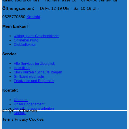
wiking sports GmbH Pionierstrasse 10 CH-8400 Winterthur
Öffnungszeiten:
Di-Fr, 12-19 Uhr - Sa, 10-16 Uhr
0525770580
Kontakt
Mein Einkauf
wiking sports Geschenkkarte
Onlineberatung
Clubkollektion
Service
Alle Services im Überblick
Helmfitting
Stock kürzen / Schaufel biegen
Griffband wechseln
Ersatzteile und Reparatur
Kontakt
Über uns
Unser Engagement
bei wiking sports arbeiten
©2026 UX Themes
Kontakt
Terms
Privacy
Cookies