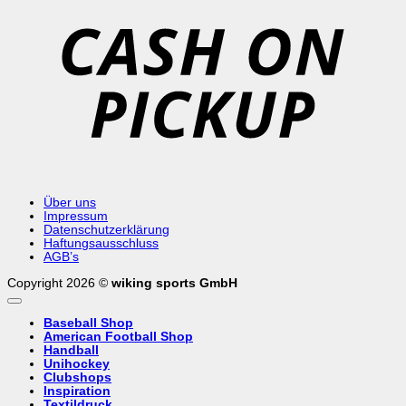
o
P
Über uns
Impressum
Datenschutzerklärung
Haftungsausschluss
AGB’s
Copyright 2026 ©
wiking sports GmbH
Baseball Shop
American Football Shop
Handball
Unihockey
Clubshops
Inspiration
Textildruck