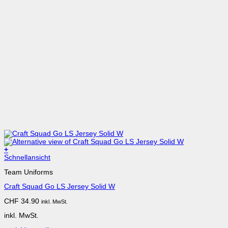
+
Dieses
Schnellansicht
Produkt
Team Uniforms
weist
mehrere
Craft Squad Go LS Jersey Solid W
Varianten
auf.
CHF
34.90
inkl. MwSt.
Die
Optionen
inkl. MwSt.
können
auf