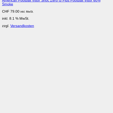
American Football Visor Shoc Zero G Plus Football Visor 60%
Smoke
CHF
79.00
inkl. MwSt.
inkl. 8.1 % MwSt.
zzgl.
Versandkosten