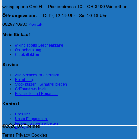
wiking sports GmbH Pionierstrasse 10 CH-8400 Winterthur
Öffnungszeiten:
Di-Fr, 12-19 Uhr - Sa, 10-16 Uhr
0525770580
Kontakt
Mein Einkauf
wiking sports Geschenkkarte
Onlineberatung
Clubkollektion
Service
Alle Services im Überblick
Helmfitting
Stock kürzen / Schaufel biegen
Griffband wechseln
Ersatzteile und Reparatur
Kontakt
Über uns
Unser Engagement
bei wiking sports arbeiten
©2026 UX Themes
Kontakt
Terms
Privacy
Cookies