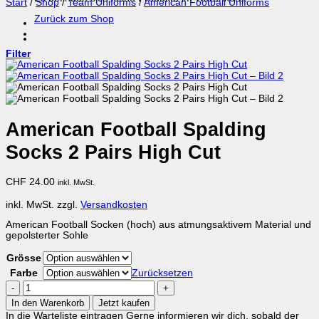
Start
/
Shop
/
Team Uniforms
/
American Football Uniforms
Zurück zum Shop
Filter
American Football Spalding
Socks 2 Pairs High Cut
CHF
24.00
inkl. MwSt.
inkl. MwSt.
zzgl.
Versandkosten
American Football Socken (hoch) aus atmungsaktivem Material und
gepolsterter Sohle
Grösse
Farbe
Zurücksetzen
American
Football
In den Warenkorb
Jetzt kaufen
Spalding
In die Warteliste eintragen
Gerne informieren wir dich, sobald der
Socks