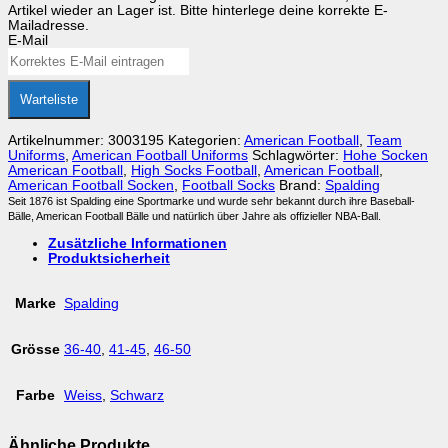
Artikel wieder an Lager ist. Bitte hinterlege deine korrekte E-
2
Mailadresse.
Pairs
E-Mail
High
Cut
Menge
Warteliste
Artikelnummer:
3003195
Kategorien:
American Football
,
Team
Uniforms
,
American Football Uniforms
Schlagwörter:
Hohe Socken
American Football
,
High Socks Football
,
American Football
,
American Football Socken
,
Football Socks
Brand:
Spalding
Seit 1876 ist Spalding eine Sportmarke und wurde sehr bekannt durch ihre Baseball-
Bälle, American Football Bälle und natürlich über Jahre als offizieller NBA-Ball.
Zusätzliche Informationen
Produktsicherheit
Marke
Spalding
Grösse
36-40
,
41-45
,
46-50
Farbe
Weiss
,
Schwarz
Ähnliche Produkte