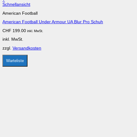
Dieses
Schnellansicht
Produkt
American Football
weist
mehrere
American Football Under Armour UA Blur Pro Schuh
Varianten
auf.
CHF
199.00
inkl. MwSt.
Die
Optionen
inkl. MwSt.
können
auf
zzgl.
Versandkosten
der
Produktseite
gewählt
Warteliste
werden