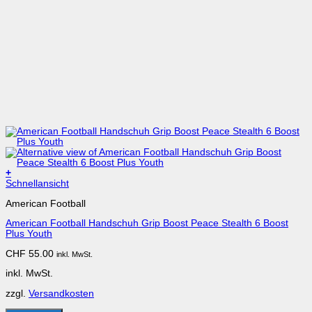
+
Dieses
Schnellansicht
Produkt
American Football
weist
mehrere
American Football Handschuh Grip Boost Peace Stealth 6 Boost
Varianten
Plus Youth
auf.
Die
CHF
55.00
inkl. MwSt.
Optionen
können
inkl. MwSt.
auf
der
zzgl.
Versandkosten
Produktseite
gewählt