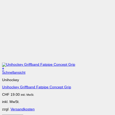
+
Dieses
Schnellansicht
Produkt
Unihockey
weist
mehrere
Unihockey Griffband Fatpipe Concept Grip
Varianten
auf.
CHF
19.00
inkl. MwSt.
Die
Optionen
inkl. MwSt.
können
auf
zzgl.
Versandkosten
der
Produktseite