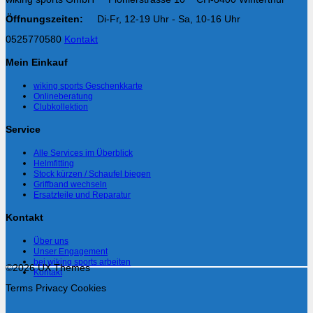
Öffnungszeiten:
Di-Fr, 12-19 Uhr - Sa, 10-16 Uhr
0525770580
Kontakt
Mein Einkauf
wiking sports Geschenkkarte
Onlineberatung
Clubkollektion
Service
Alle Services im Überblick
Helmfitting
Stock kürzen / Schaufel biegen
Griffband wechseln
Ersatzteile und Reparatur
Kontakt
Über uns
Unser Engagement
bei wiking sports arbeiten
©2026 UX Themes
Kontakt
Terms
Privacy
Cookies