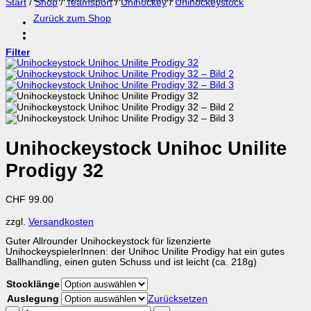
Start
/
Shop
/
Teamsport
/
Unihockey
/
Unihockeystock
Zurück zum Shop
Filter
Unihockeystock Unihoc Unilite
Prodigy 32
CHF
99.00
zzgl.
Versandkosten
Guter Allrounder Unihockeystock für lizenzierte
UnihockeyspielerInnen: der Unihoc Unilite Prodigy hat ein gutes
Ballhandling, einen guten Schuss und ist leicht (ca. 218g)
Stocklänge
Auslegung
Zurücksetzen
Unihockeystock