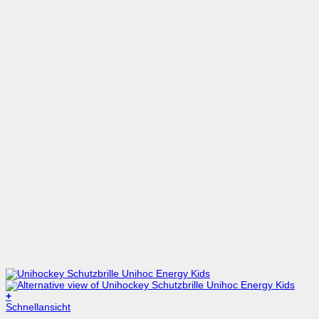
+
Dieses
Schnellansicht
Produkt