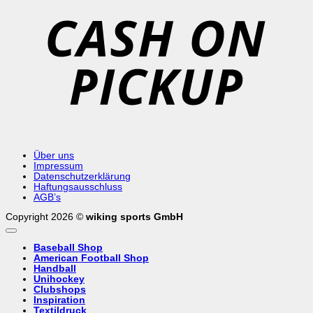
o
P
Über uns
Impressum
Datenschutzerklärung
Haftungsausschluss
AGB’s
Copyright 2026 ©
wiking sports GmbH
Baseball Shop
American Football Shop
Handball
Unihockey
Clubshops
Inspiration
Textildruck