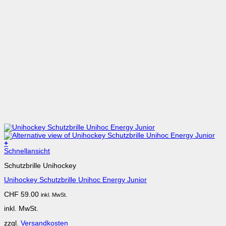
+
Dieses
Schnellansicht
Produkt
Schutzbrille Unihockey
weist
mehrere
Unihockey Schutzbrille Unihoc Energy Junior
Varianten
auf.
CHF
59.00
inkl. MwSt.
Die
Optionen
inkl. MwSt.
können
auf
zzgl.
Versandkosten