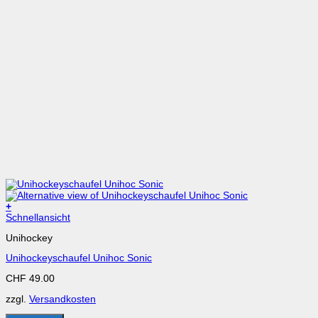
+
Dieses
Schnellansicht
Produkt
Unihockey
weist
mehrere
Unihockeyschaufel Unihoc Sonic
Varianten
auf.
CHF
49.00
Die
Optionen
zzgl.
Versandkosten
können
auf