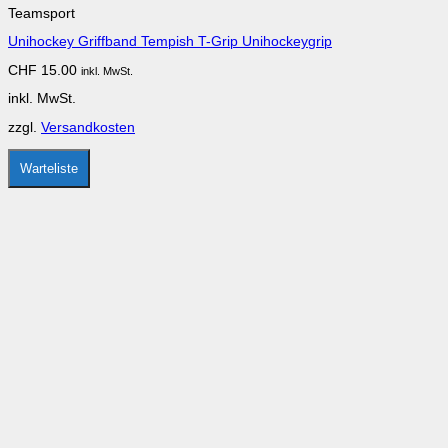
Teamsport
weist
mehrere
Unihockey Griffband Tempish T-Grip Unihockeygrip
Varianten
auf.
CHF
15.00
inkl. MwSt.
Die
Optionen
inkl. MwSt.
können
auf
zzgl.
Versandkosten
der
Produktseite
gewählt
Warteliste
werden