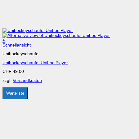
+
Dieses
Schnellansicht
Produkt
Unihockeyschaufel
weist
mehrere
Unihockeyschaufel Unihoc Player
Varianten
auf.
CHF
49.00
Die
Optionen
zzgl.
Versandkosten
können
auf
der
Warteliste
Produktseite
gewählt
werden