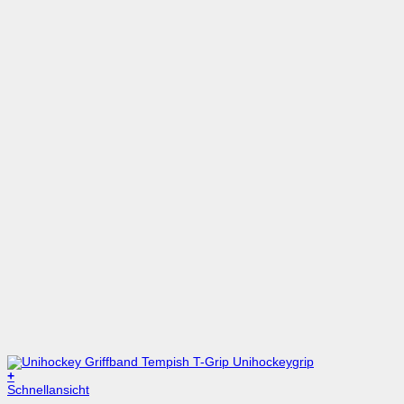
+
Dieses
Schnellansicht
Produkt