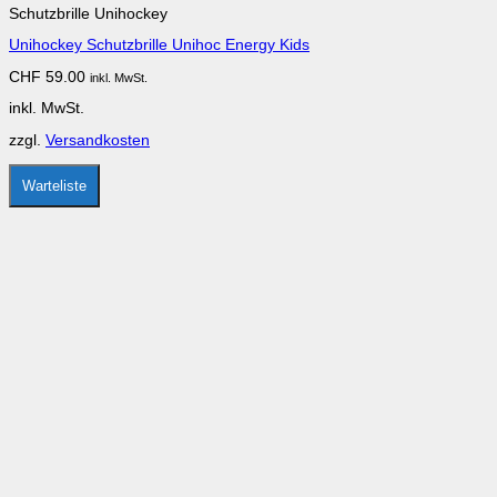
Schutzbrille Unihockey
weist
mehrere
Unihockey Schutzbrille Unihoc Energy Kids
Varianten
auf.
CHF
59.00
inkl. MwSt.
Die
Optionen
inkl. MwSt.
können
auf
zzgl.
Versandkosten
der
Produktseite
gewählt
Warteliste
werden