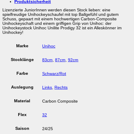
Produktsicherheit
Lizenzierte JuniorInnen werden diesen Stock lieben: eine
spielfreudige Unihockeyschaufel mit top Ballgefühl und gutem
Schuss, gepaart mit einem hochwertigen Carbon-Composite
Unihockeyschaft und einem griffigen Grip von Unihoc: der
Unihockeystock Unihoc Unilite Prodigy 32 ist ein Alleskönner im
Unihockey!
Marke
Unihoc
Stocklänge
83cm
,
87cm
,
92cm
Farbe
Schwarz/Rot
Auslegung
Links
,
Rechts
Material
Carbon Composite
Flex
32
Saison
24/25