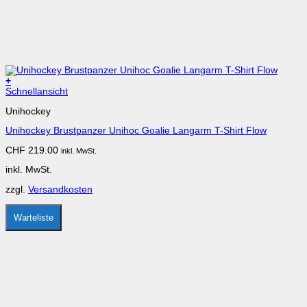
+
Dieses
Schnellansicht
Produkt
Unihockey
weist
mehrere
Unihockey Brustpanzer Unihoc Goalie Langarm T-Shirt Flow
Varianten
auf.
CHF
219.00
inkl. MwSt.
Die
Optionen
inkl. MwSt.
können
auf
zzgl.
Versandkosten
der
Produktseite
gewählt
Warteliste
werden