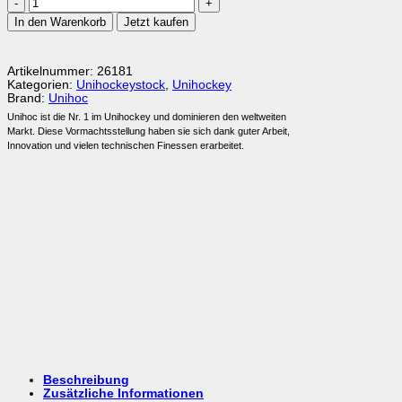
Unihoc
In den Warenkorb
Jetzt kaufen
Unilite
Prodigy
32
Menge
Artikelnummer:
26181
Kategorien:
Unihockeystock
,
Unihockey
Brand:
Unihoc
Unihoc ist die Nr. 1 im Unihockey und dominieren den weltweiten
Markt. Diese Vormachtsstellung haben sie sich dank guter Arbeit,
Innovation und vielen technischen Finessen erarbeitet.
Beschreibung
Zusätzliche Informationen