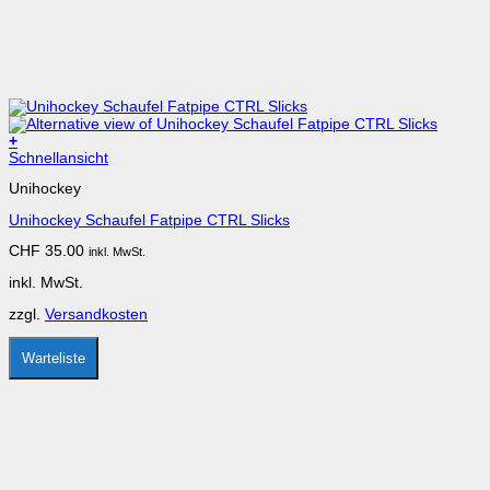
+
Dieses
Schnellansicht
Produkt
Unihockey
weist
mehrere
Unihockey Schaufel Fatpipe CTRL Slicks
Varianten
auf.
CHF
35.00
inkl. MwSt.
Die
Optionen
inkl. MwSt.
können
auf
zzgl.
Versandkosten
der
Produktseite
gewählt
Warteliste
werden