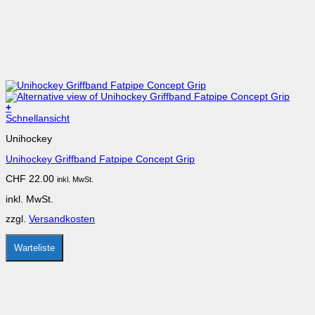
+
Dieses
Schnellansicht
Produkt
Unihockey
weist
mehrere
Unihockey Griffband Fatpipe Concept Grip
Varianten
auf.
CHF
22.00
inkl. MwSt.
Die
Optionen
inkl. MwSt.
können
auf
zzgl.
Versandkosten
der
Produktseite
gewählt
Warteliste
werden