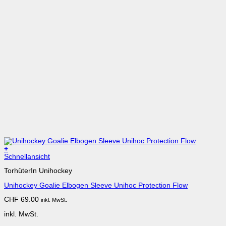
+
Dieses
Schnellansicht
Produkt
TorhüterIn Unihockey
weist
mehrere
Unihockey Goalie Elbogen Sleeve Unihoc Protection Flow
Varianten
auf.
CHF
69.00
inkl. MwSt.
Die
Optionen
inkl. MwSt.
können
auf