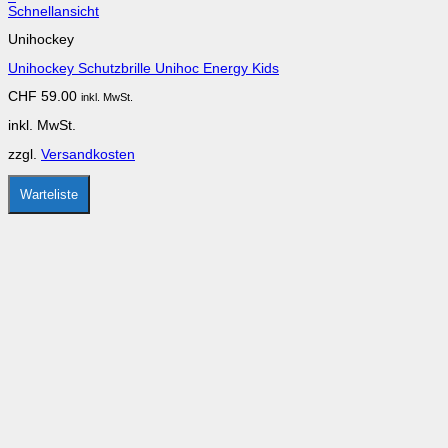
Dieses
Schnellansicht
Produkt
Unihockey
weist
mehrere
Unihockey Schutzbrille Unihoc Energy Kids
Varianten
auf.
CHF
59.00
inkl. MwSt.
Die
Optionen
inkl. MwSt.
können
auf
zzgl.
Versandkosten
der
Produktseite
gewählt
Warteliste
werden