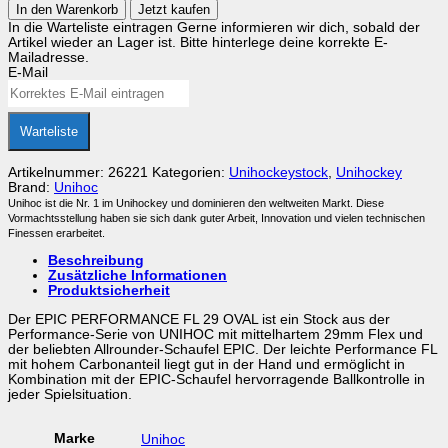
In den Warenkorb
Jetzt kaufen
Epic
In die Warteliste eintragen
Gerne informieren wir dich, sobald der
Performance
Artikel wieder an Lager ist. Bitte hinterlege deine korrekte E-
Father
Mailadresse.
Light
E-Mail
26
Menge
Warteliste
Artikelnummer:
26221
Kategorien:
Unihockeystock
,
Unihockey
Brand:
Unihoc
Unihoc ist die Nr. 1 im Unihockey und dominieren den weltweiten Markt. Diese
Vormachtsstellung haben sie sich dank guter Arbeit, Innovation und vielen technischen
Finessen erarbeitet.
Beschreibung
Zusätzliche Informationen
Produktsicherheit
Der EPIC PERFORMANCE FL 29 OVAL ist ein Stock aus der
Performance-Serie von UNIHOC mit mittelhartem 29mm Flex und
der beliebten Allrounder-Schaufel EPIC. Der leichte Performance FL
mit hohem Carbonanteil liegt gut in der Hand und ermöglicht in
Kombination mit der EPIC-Schaufel hervorragende Ballkontrolle in
jeder Spielsituation.
Marke
Unihoc