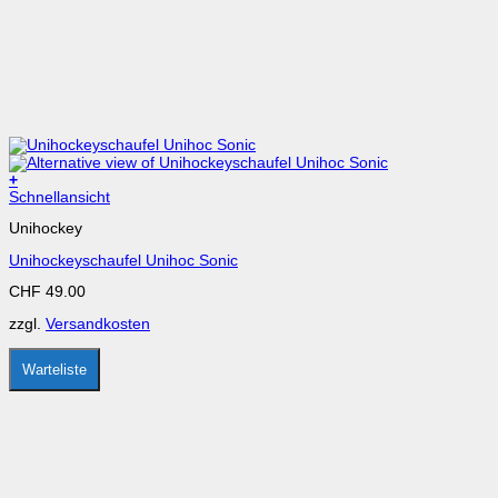
+
Dieses
Schnellansicht
Produkt
Unihockey
weist
mehrere
Unihockeyschaufel Unihoc Sonic
Varianten
auf.
CHF
49.00
Die
Optionen
zzgl.
Versandkosten
können
auf
der
Warteliste
Produktseite
gewählt
werden