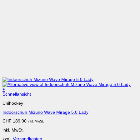
+
Dieses
Schnellansicht
Produkt
Unihockey
weist
mehrere
Indoorschuh Mizuno Wave Mirage 5.0 Lady
Varianten
auf.
CHF
189.00
inkl. MwSt.
Die
Optionen
inkl. MwSt.
können
auf
zzgl.
Versandkosten