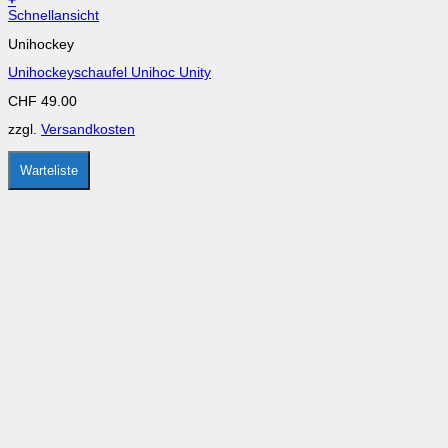
+
Dieses
Schnellansicht
Produkt
Unihockey
weist
mehrere
Unihockeyschaufel Unihoc Unity
Varianten
auf.
CHF
49.00
Die
Optionen
zzgl.
Versandkosten
können
auf
der
Warteliste
Produktseite
gewählt
werden