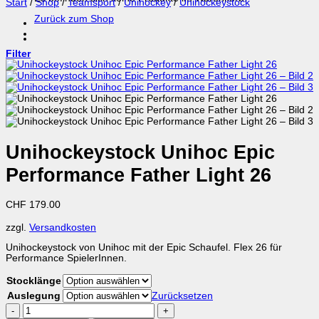
Start
/
Shop
/
Teamsport
/
Unihockey
/
Unihockeystock
Zurück zum Shop
Filter
Unihockeystock Unihoc Epic
Performance Father Light 26
CHF
179.00
zzgl.
Versandkosten
Unihockeystock von Unihoc mit der Epic Schaufel. Flex 26 für
Performance SpielerInnen.
Stocklänge
Auslegung
Zurücksetzen
Unihockeystock
Unihoc