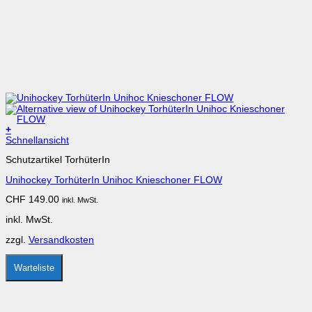
+
Dieses
Schnellansicht
Produkt
Schutzartikel TorhüterIn
weist
mehrere
Unihockey TorhüterIn Unihoc Knieschoner FLOW
Varianten
auf.
CHF
149.00
inkl. MwSt.
Die
Optionen
inkl. MwSt.
können
auf
zzgl.
Versandkosten
der
Produktseite
gewählt
Warteliste
werden