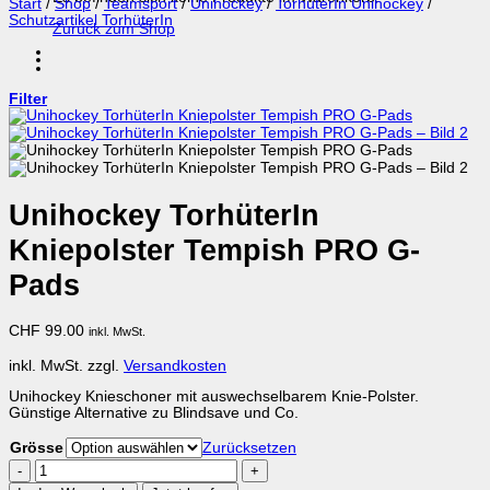
Start
/
Shop
/
Teamsport
/
Unihockey
/
TorhüterIn Unihockey
/
Schutzartikel TorhüterIn
Zurück zum Shop
Filter
Unihockey TorhüterIn
Kniepolster Tempish PRO G-
Pads
CHF
99.00
inkl. MwSt.
inkl. MwSt.
zzgl.
Versandkosten
Unihockey Knieschoner mit auswechselbarem Knie-Polster.
Günstige Alternative zu Blindsave und Co.
Grösse
Zurücksetzen
Unihockey
TorhüterIn