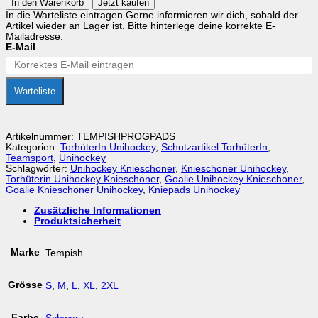
In den Warenkorb
Jetzt kaufen
Kniepolster
In die Warteliste eintragen
Gerne informieren wir dich, sobald der
Tempish
Artikel wieder an Lager ist. Bitte hinterlege deine korrekte E-
PRO
Mailadresse.
G-
E-Mail
Pads
Menge
Warteliste
Artikelnummer:
TEMPISHPROGPADS
Kategorien:
TorhüterIn Unihockey
,
Schutzartikel TorhüterIn
,
Teamsport
,
Unihockey
Schlagwörter:
Unihockey Knieschoner
,
Knieschoner Unihockey
,
Torhüterin Unihockey Knieschoner
,
Goalie Unihockey Knieschoner
,
Goalie Knieschoner Unihockey
,
Kniepads Unihockey
Zusätzliche Informationen
Produktsicherheit
Marke
Tempish
Grösse
S
,
M
,
L
,
XL
,
2XL
Farbe