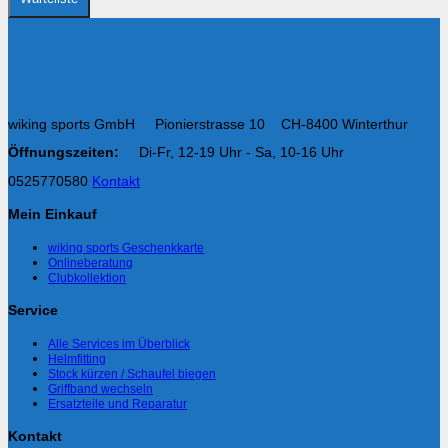
wiking sports GmbH Pionierstrasse 10 CH-8400 Winterthur
Öffnungszeiten:
Di-Fr, 12-19 Uhr - Sa, 10-16 Uhr
0525770580
Kontakt
Mein Einkauf
wiking sports Geschenkkarte
Onlineberatung
Clubkollektion
Service
Alle Services im Überblick
Helmfitting
Stock kürzen / Schaufel biegen
Griffband wechseln
Ersatzteile und Reparatur
Kontakt