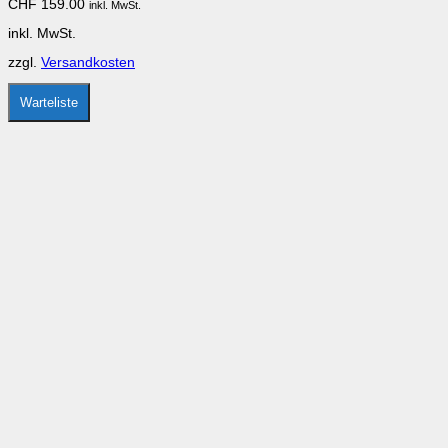
CHF
159.00
inkl. MwSt.
Die
Optionen
inkl. MwSt.
können
auf
zzgl.
Versandkosten
der
Produktseite
gewählt
Warteliste
werden