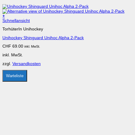
+
Dieses
Schnellansicht
Produkt
TorhüterIn Unihockey
weist
mehrere
Unihockey Shinguard Unihoc Alpha 2-Pack
Varianten
auf.
CHF
69.00
inkl. MwSt.
Die
Optionen
inkl. MwSt.
können
auf
zzgl.
Versandkosten
der
Produktseite
gewählt
Warteliste
werden