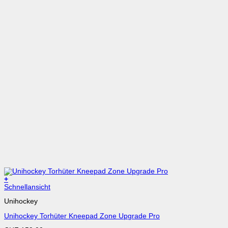
+
Dieses
Schnellansicht
Produkt
Unihockey
weist
mehrere
Unihockey Torhüter Kneepad Zone Upgrade Pro
Varianten
auf.