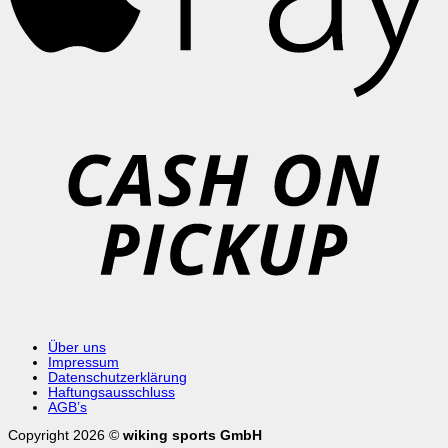
C
o
P
Über uns
Impressum
Datenschutzerklärung
Haftungsausschluss
AGB’s
Copyright 2026 ©
wiking sports GmbH