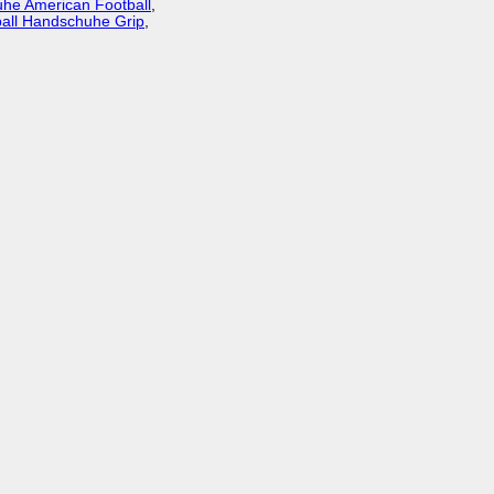
he American Football
,
all Handschuhe Grip
,