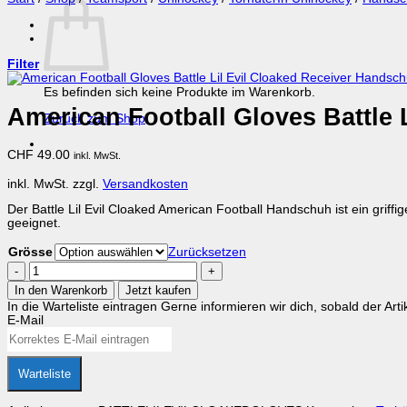
Filter
Es befinden sich keine Produkte im Warenkorb.
American Football Gloves Battle 
Zurück zum Shop
CHF
49.00
inkl. MwSt.
inkl. MwSt.
zzgl.
Versandkosten
Der Battle Lil Evil Cloaked American Football Handschuh ist ein gri
geeignet.
Grösse
Zurücksetzen
American
Football
In den Warenkorb
Jetzt kaufen
Gloves
In die Warteliste eintragen
Gerne informieren wir dich, sobald der Arti
Battle
E-Mail
Lil
Evil
Cloaked
Receiver
Warteliste
Handschuhe
Menge