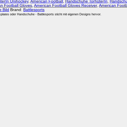
terIn Unihockey
,
American Football
,
Handschuhe TorhüterIn
,
Handschu
n Football Gloves
,
American Football Gloves Receiver
,
American Footb
 Bild
Brand:
Battlesports
ckplates oder Handschuhe - Battlesports sticht mit eigenen Designs hervor.