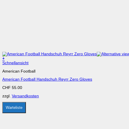
+
Dieses
Schnellansicht
Produkt
American Football
weist
mehrere
American Football Handschuh Reyrr Zero Gloves
Varianten
auf.
CHF
55.00
Die
Optionen
zzgl.
Versandkosten
können
auf
der
Warteliste
Produktseite
gewählt
werden