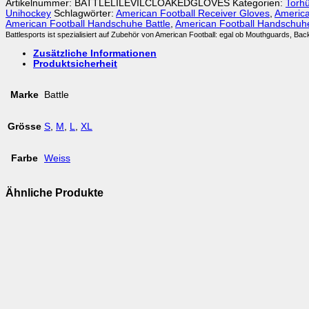
Artikelnummer:
BATTLELILEVILCLOAKEDGLOVES
Kategorien:
Torhü
Unihockey
Schlagwörter:
American Football Receiver Gloves
,
America
American Football Handschuhe Battle
,
American Football Handschuhe
Battlesports ist spezialisiert auf Zubehör von American Football: egal ob Mouthguards, Ba
Zusätzliche Informationen
Produktsicherheit
Marke
Battle
Grösse
S
,
M
,
L
,
XL
Farbe
Weiss
Ähnliche Produkte