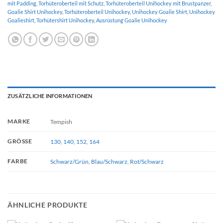
mit Padding
,
Torhüteroberteil mit Schutz
,
Torhüteroberteil Unihockey mit Brustpanzer
,
Goalie Shirt Unihockey
,
Torhüteroberteil Unihockey
,
Unihockey Goalie Shirt
,
Unihockey
Goalieshirt
,
Torhütershirt Unihockey
,
Ausrüstung Goalie Unihockey
ZUSÄTZLICHE INFORMATIONEN
MARKE
Tempish
GRÖSSE
130
,
140
,
152
,
164
FARBE
Schwarz/Grün
,
Blau/Schwarz
,
Rot/Schwarz
ÄHNLICHE PRODUKTE