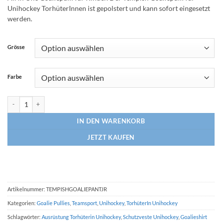
Unihockey TorhüterInnen ist gepolstert und kann sofort eingesetzt
werden.
Grösse
Farbe
Unihockey Goalie Pulli Tempish Mohawk2 JR Menge
IN DEN WARENKORB
JETZT KAUFEN
Artikelnummer:
TEMPISHGOALIEPANTJR
Kategorien:
Goalie Pullies
,
Teamsport
,
Unihockey
,
TorhüterIn Unihockey
Schlagwörter:
Ausrüstung Torhüterin Unihockey
,
Schutzveste Unihockey
,
Goalieshirt