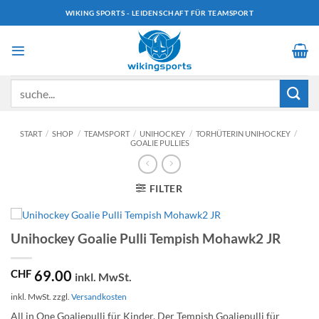
Zum
WIKING SPORTS - LEIDENSCHAFT FÜR TEAMSPORT
Inhalt
springen
Suchen
nach:
START
/
SHOP
/
TEAMSPORT
/
UNIHOCKEY
/
TORHÜTERIN UNIHOCKEY
/
GOALIE PULLIES
FILTER
Unihockey Goalie Pulli Tempish Mohawk2 JR
CHF
69.00
inkl. MwSt.
inkl. MwSt.
zzgl.
Versandkosten
All in One Goaliepulli für Kinder. Der Tempish Goaliepulli für