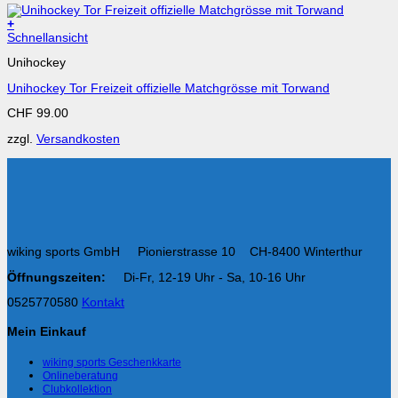
+
Schnellansicht
Unihockey
Unihockey Tor Freizeit offizielle Matchgrösse mit Torwand
CHF
99.00
zzgl.
Versandkosten
wiking sports GmbH Pionierstrasse 10 CH-8400 Winterthur
Öffnungszeiten:
Di-Fr, 12-19 Uhr - Sa, 10-16 Uhr
0525770580
Kontakt
Mein Einkauf
wiking sports Geschenkkarte
Onlineberatung
Clubkollektion