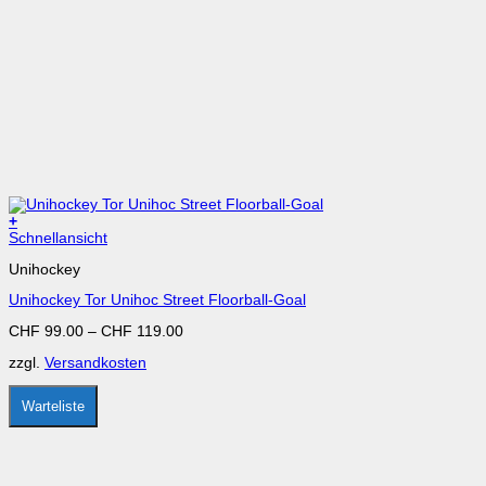
+
Dieses
Schnellansicht
Produkt
Unihockey
weist
mehrere
Unihockey Tor Unihoc Street Floorball-Goal
Varianten
auf.
CHF
99.00
–
CHF
119.00
Die
Optionen
zzgl.
Versandkosten
können
auf
der
Warteliste
Produktseite
gewählt
werden