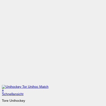
+
Dieses
Schnellansicht
Produkt
Tore Unihockey
weist
mehrere