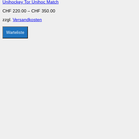
Unihockey Tor Unihoc Match
Varianten
auf.
CHF
220.00
–
CHF
350.00
Die
Optionen
zzgl.
Versandkosten
können
auf
der
Warteliste
Produktseite
gewählt
werden