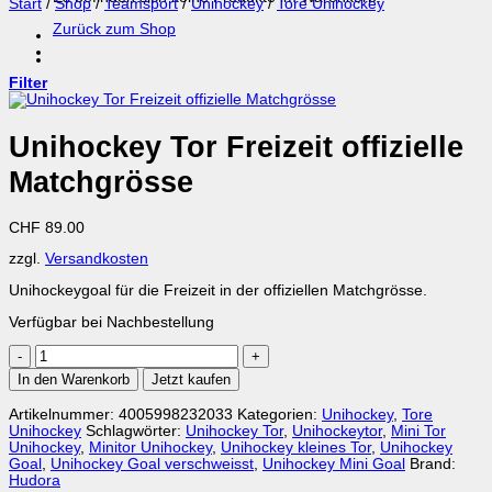
Start
/
Shop
/
Teamsport
/
Unihockey
/
Tore Unihockey
Zurück zum Shop
Filter
Unihockey Tor Freizeit offizielle
Matchgrösse
CHF
89.00
zzgl.
Versandkosten
Unihockeygoal für die Freizeit in der offiziellen Matchgrösse.
Verfügbar bei Nachbestellung
Unihockey
Tor
In den Warenkorb
Jetzt kaufen
Freizeit
offizielle
Artikelnummer:
4005998232033
Kategorien:
Unihockey
,
Tore
Matchgrösse
Unihockey
Schlagwörter:
Unihockey Tor
,
Unihockeytor
,
Mini Tor
Menge
Unihockey
,
Minitor Unihockey
,
Unihockey kleines Tor
,
Unihockey
Goal
,
Unihockey Goal verschweisst
,
Unihockey Mini Goal
Brand:
Hudora