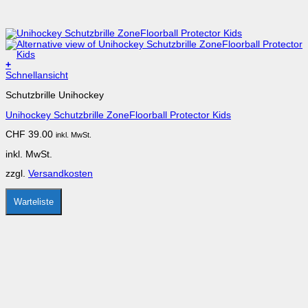
+
Dieses
Schnellansicht
Produkt
Schutzbrille Unihockey
weist
mehrere
Unihockey Schutzbrille ZoneFloorball Protector Kids
Varianten
auf.
CHF
39.00
inkl. MwSt.
Die
Optionen
inkl. MwSt.
können
auf
zzgl.
Versandkosten
der
Produktseite
gewählt
Warteliste
werden