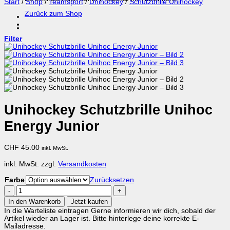
Start
/
Shop
/
Teamsport
/
Unihockey
/
Schutzbrille Unihockey
Zurück zum Shop
Filter
Unihockey Schutzbrille Unihoc
Energy Junior
CHF
45.00
inkl. MwSt.
inkl. MwSt.
zzgl.
Versandkosten
Farbe
Zurücksetzen
Unihockey
Schutzbrille
In den Warenkorb
Jetzt kaufen
Unihoc
In die Warteliste eintragen
Gerne informieren wir dich, sobald der
Energy
Artikel wieder an Lager ist. Bitte hinterlege deine korrekte E-
Junior
Mailadresse.
Menge