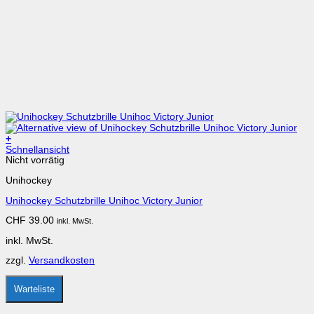
+
Dieses
Schnellansicht
Produkt
Nicht vorrätig
weist
Unihockey
mehrere
Varianten
Unihockey Schutzbrille Unihoc Victory Junior
auf.
Die
CHF
39.00
inkl. MwSt.
Optionen
können
inkl. MwSt.
auf
der
zzgl.
Versandkosten
Produktseite
gewählt
werden
Warteliste