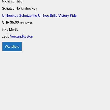
Produkt
Nicht vorrätig
weist
Schutzbrille Unihockey
mehrere
Varianten
Unihockey Schutzbrille Unihoc Brille Victory Kids
auf.
Die
CHF
35.00
inkl. MwSt.
Optionen
können
inkl. MwSt.
auf
der
zzgl.
Versandkosten
Produktseite
gewählt
werden
Warteliste