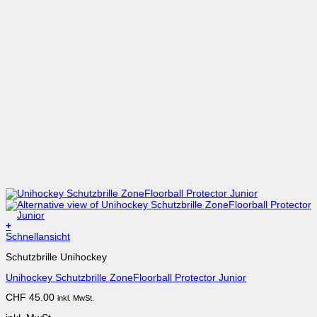
+
Dieses
Schnellansicht
Produkt
Schutzbrille Unihockey
weist
mehrere
Unihockey Schutzbrille ZoneFloorball Protector Junior
Varianten
auf.
CHF
45.00
inkl. MwSt.
Die
Optionen