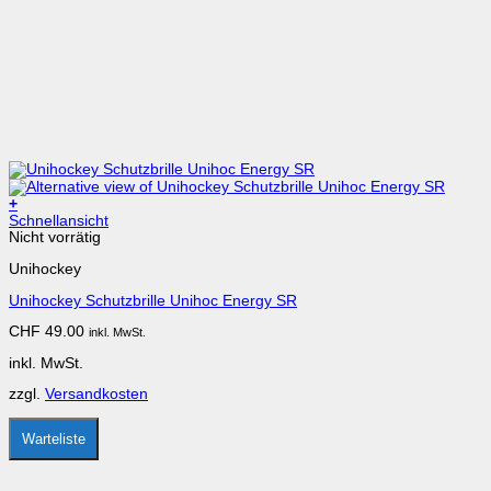
+
Dieses
Schnellansicht
Produkt
Nicht vorrätig
weist
Unihockey
mehrere
Varianten
Unihockey Schutzbrille Unihoc Energy SR
auf.
Die
CHF
49.00
inkl. MwSt.
Optionen
können
inkl. MwSt.
auf
der
zzgl.
Versandkosten
Produktseite
gewählt
werden
Warteliste