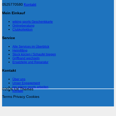
0525770580
Kontakt
Mein Einkauf
wiking sports Geschenkkarte
Onlineberatung
Clubkollektion
Service
Alle Services im Überblick
Helmfitting
Stock kürzen / Schaufel biegen
Griffband wechseln
Ersatzteile und Reparatur
Kontakt
Über uns
Unser Engagement
bei wiking sports arbeiten
©2026 UX Themes
Kontakt
Terms
Privacy
Cookies
V