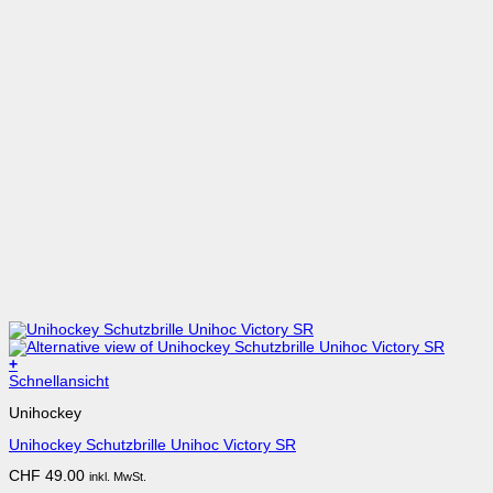
+
Dieses
Schnellansicht
Produkt
Unihockey
weist
mehrere
Unihockey Schutzbrille Unihoc Victory SR
Varianten
auf.
CHF
49.00
inkl. MwSt.
Die