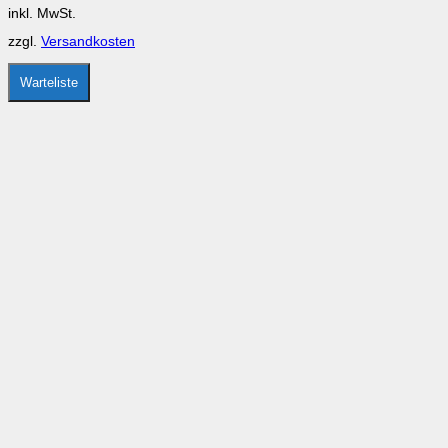
Optionen
inkl. MwSt.
können
auf
zzgl.
Versandkosten
der
Produktseite
gewählt
Warteliste
werden