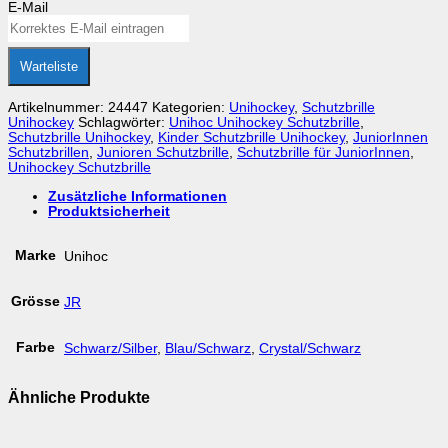
E-Mail
Warteliste
Artikelnummer:
24447
Kategorien:
Unihockey
,
Schutzbrille
Unihockey
Schlagwörter:
Unihoc Unihockey Schutzbrille
,
Schutzbrille Unihockey
,
Kinder Schutzbrille Unihockey
,
JuniorInnen
Schutzbrillen
,
Junioren Schutzbrille
,
Schutzbrille für JuniorInnen
,
Unihockey Schutzbrille
Zusätzliche Informationen
Produktsicherheit
Marke
Unihoc
Grösse
JR
Farbe
Schwarz/Silber
,
Blau/Schwarz
,
Crystal/Schwarz
Ähnliche Produkte