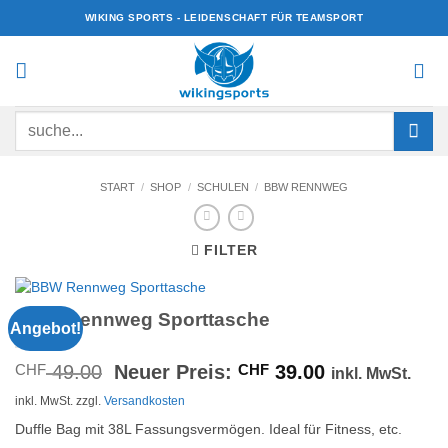
Zum
WIKING SPORTS - LEIDENSCHAFT FÜR TEAMSPORT
Inhalt
springen
Suchen
nach:
START
/
SHOP
/
SCHULEN
/
BBW RENNWEG
FILTER
BBW Rennweg Sporttasche
Angebot!
Ursprünglicher
Aktueller
CHF
49.00
Neuer Preis:
CHF
39.00
inkl. MwSt.
Preis
Preis
inkl. MwSt.
zzgl.
Versandkosten
war:
ist:
CHF 49.00
CHF 39.00.
Duffle Bag mit 38L Fassungsvermögen. Ideal für Fitness, etc.