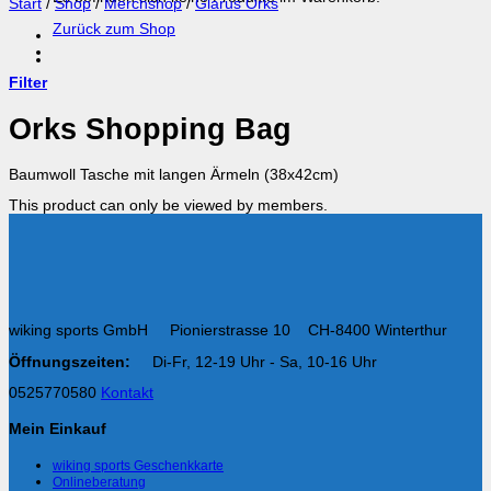
Start
/
Shop
/
Merchshop
/
Glarus Orks
Zurück zum Shop
Filter
Orks Shopping Bag
Baumwoll Tasche mit langen Ärmeln (38x42cm)
This product can only be viewed by members.
wiking sports GmbH Pionierstrasse 10 CH-8400 Winterthur
Öffnungszeiten:
Di-Fr, 12-19 Uhr - Sa, 10-16 Uhr
0525770580
Kontakt
Mein Einkauf
wiking sports Geschenkkarte
Onlineberatung