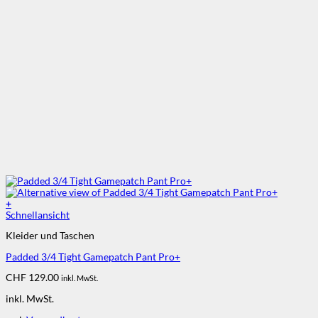
+
Dieses
Schnellansicht
Produkt
Kleider und Taschen
weist
mehrere
Padded 3/4 Tight Gamepatch Pant Pro+
Varianten
auf.
CHF
129.00
inkl. MwSt.
Die
Optionen
inkl. MwSt.
können
auf