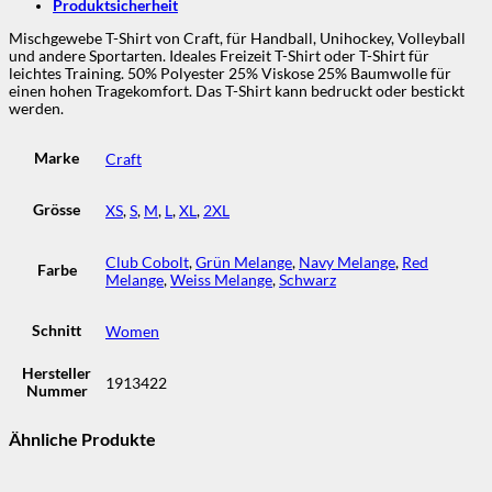
Produktsicherheit
Mischgewebe T-Shirt von Craft, für Handball, Unihockey, Volleyball
und andere Sportarten. Ideales Freizeit T-Shirt oder T-Shirt für
leichtes Training. 50% Polyester 25% Viskose 25% Baumwolle für
einen hohen Tragekomfort. Das T-Shirt kann bedruckt oder bestickt
werden.
Marke
Craft
Grösse
XS
,
S
,
M
,
L
,
XL
,
2XL
Club Cobolt
,
Grün Melange
,
Navy Melange
,
Red
Farbe
Melange
,
Weiss Melange
,
Schwarz
Schnitt
Women
Hersteller
1913422
Nummer
Ähnliche Produkte