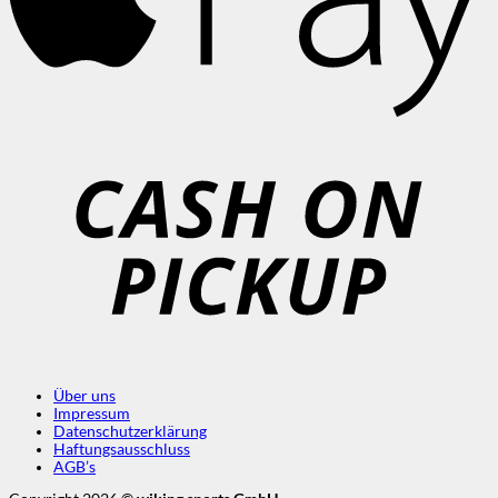
C
o
P
Über uns
Impressum
Datenschutzerklärung
Haftungsausschluss
AGB’s