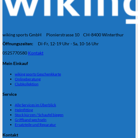
wiking sports GmbH Pionierstrasse 10 CH-8400 Winterthur
Öffnungszeiten:
Di-Fr, 12-19 Uhr - Sa, 10-16 Uhr
0525770580
Kontakt
Mein Einkauf
wiking sports Geschenkkarte
Onlineberatung
Clubkollektion
Service
Alle Services im Überblick
Helmfitting
Stock kürzen / Schaufel biegen
Griffband wechseln
Ersatzteile und Reparatur
Kontakt