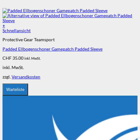
+
Dieses
Schnellansicht
Produkt
Protective Gear Teamsport
weist
mehrere
Padded Ellbogenschoner Gamepatch Padded Sleeve
Varianten
auf.
CHF
35.00
inkl. MwSt.
Die
Optionen
inkl. MwSt.
können
auf
zzgl.
Versandkosten
der
Produktseite
Warteliste
gewählt
werden