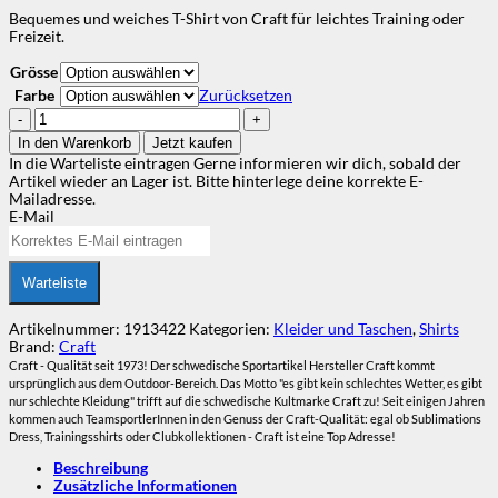
Bequemes und weiches T-Shirt von Craft für leichtes Training oder
Freizeit.
Grösse
Farbe
Zurücksetzen
Craft
Community
In den Warenkorb
Jetzt kaufen
Logo
In die Warteliste eintragen
Gerne informieren wir dich, sobald der
SS
Artikel wieder an Lager ist. Bitte hinterlege deine korrekte E-
Tee
Mailadresse.
W
E-Mail
Menge
Warteliste
Artikelnummer:
1913422
Kategorien:
Kleider und Taschen
,
Shirts
Brand:
Craft
Craft - Qualität seit 1973! Der schwedische Sportartikel Hersteller Craft kommt
ursprünglich aus dem Outdoor-Bereich. Das Motto "es gibt kein schlechtes Wetter, es gibt
nur schlechte Kleidung" trifft auf die schwedische Kultmarke Craft zu! Seit einigen Jahren
kommen auch TeamsportlerInnen in den Genuss der Craft-Qualität: egal ob Sublimations
Dress, Trainingsshirts oder Clubkollektionen - Craft ist eine Top Adresse!
Beschreibung
Zusätzliche Informationen