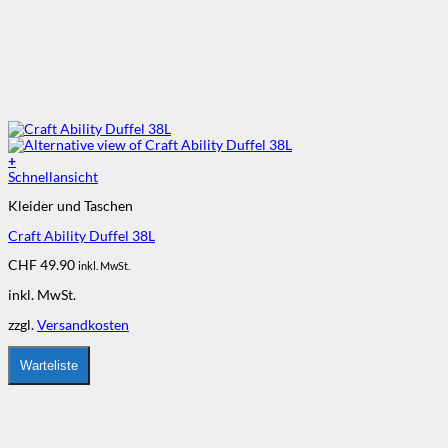
+
Dieses
Schnellansicht
Produkt
Kleider und Taschen
weist
mehrere
Craft Ability Duffel 38L
Varianten
auf.
CHF
49.90
inkl. MwSt.
Die
Optionen
inkl. MwSt.
können
auf
zzgl.
Versandkosten
der
Produktseite
Warteliste
gewählt
werden