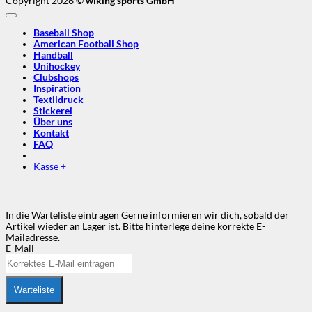
Copyright 2026 ©
wiking sports GmbH
Baseball Shop
American Football Shop
Handball
Unihockey
Clubshops
Inspiration
Textildruck
Stickerei
Über uns
Kontakt
FAQ
Kasse
+
In die Warteliste eintragen
Gerne informieren wir dich, sobald der
Artikel wieder an Lager ist. Bitte hinterlege deine korrekte E-
Mailadresse.
E-Mail
Warteliste