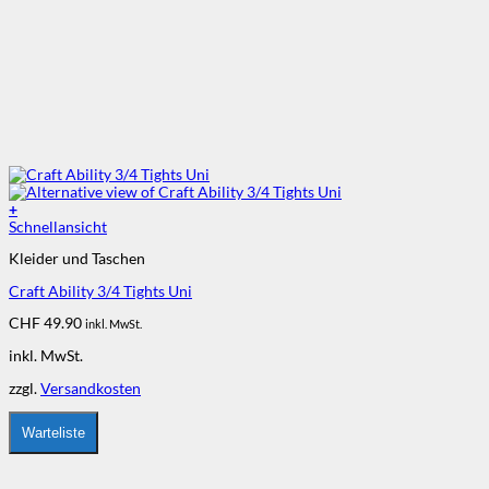
+
Dieses
Schnellansicht
Produkt
Kleider und Taschen
weist
mehrere
Craft Ability 3/4 Tights Uni
Varianten
auf.
CHF
49.90
inkl. MwSt.
Die
Optionen
inkl. MwSt.
können
auf
zzgl.
Versandkosten
der
Produktseite
Warteliste
gewählt
werden