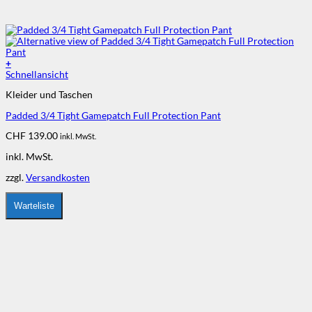
+
Dieses
Schnellansicht
Produkt
Kleider und Taschen
weist
mehrere
Padded 3/4 Tight Gamepatch Full Protection Pant
Varianten
auf.
CHF
139.00
inkl. MwSt.
Die
Optionen
inkl. MwSt.
können
auf
zzgl.
Versandkosten
der
Produktseite
Warteliste
gewählt
werden