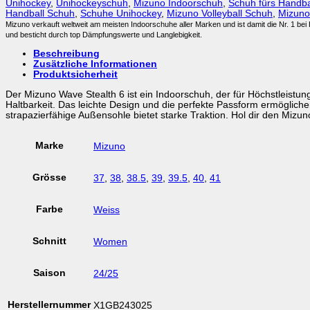
Unihockey
,
Unihockeyschuh
,
Mizuno Indoorschuh
,
Schuh fürs Handba
Handball Schuh
,
Schuhe Unihockey
,
Mizuno Volleyball Schuh
,
Mizuno
Mizuno verkauft weltweit am meisten Indoorschuhe aller Marken und ist damit die Nr. 1 be
und besticht durch top Dämpfungswerte und Langlebigkeit.
Beschreibung
Zusätzliche Informationen
Produktsicherheit
Der Mizuno Wave Stealth 6 ist ein Indoorschuh, der für Höchstleistunge
Haltbarkeit. Das leichte Design und die perfekte Passform ermögli
strapazierfähige Außensohle bietet starke Traktion. Hol dir den Mizu
Marke
Mizuno
Grösse
37
,
38
,
38.5
,
39
,
39.5
,
40
,
41
Farbe
Weiss
Schnitt
Women
Saison
24/25
Herstellernummer
X1GB243025