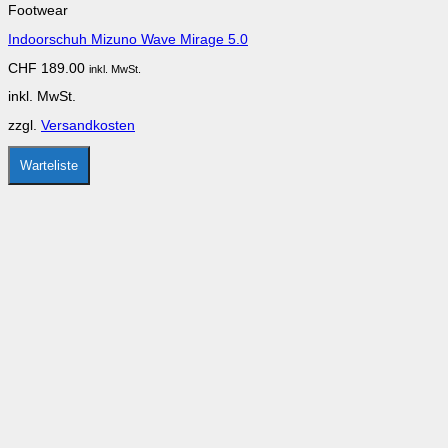
Footwear
weist
mehrere
Indoorschuh Mizuno Wave Mirage 5.0
Varianten
auf.
CHF
189.00
inkl. MwSt.
Die
Optionen
inkl. MwSt.
können
auf
zzgl.
Versandkosten
der
Produktseite
gewählt
Warteliste
werden