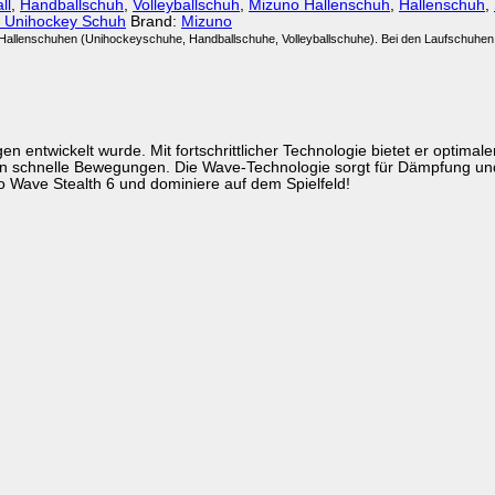
ll
,
Handballschuh
,
Volleyballschuh
,
Mizuno Hallenschuh
,
Hallenschuh
,
 Unihockey Schuh
Brand:
Mizuno
i Hallenschuhen (Unihockeyschuhe, Handballschuhe, Volleyballschuhe). Bei den Laufschuhen 
n entwickelt wurde. Mit fortschrittlicher Technologie bietet er optimale
chen schnelle Bewegungen. Die Wave-Technologie sorgt für Dämpfung u
no Wave Stealth 6 und dominiere auf dem Spielfeld!