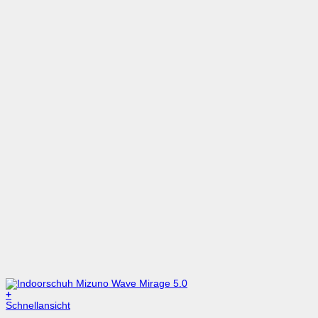
+
Dieses
Schnellansicht
Produkt