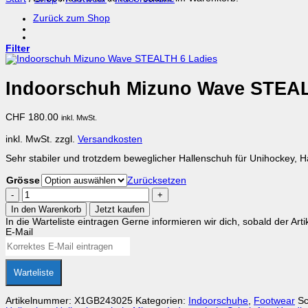
Zurück zum Shop
Filter
Indoorschuh Mizuno Wave STEAL
CHF
180.00
inkl. MwSt.
inkl. MwSt.
zzgl.
Versandkosten
Sehr stabiler und trotzdem beweglicher Hallenschuh für Unihockey, Ha
Grösse
Zurücksetzen
Indoorschuh
Mizuno
In den Warenkorb
Jetzt kaufen
Wave
In die Warteliste eintragen
Gerne informieren wir dich, sobald der Arti
STEALTH
E-Mail
6
Ladies
Menge
Warteliste
Artikelnummer:
X1GB243025
Kategorien:
Indoorschuhe
,
Footwear
Sc