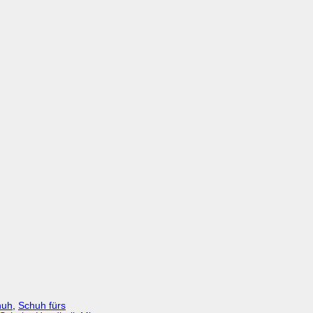
huh
,
Schuh fürs