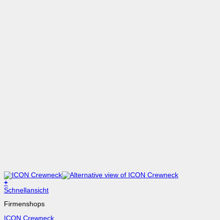
+
Dieses
Schnellansicht
Produkt
Firmenshops
weist
mehrere
ICON Crewneck
Varianten