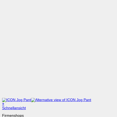
+
Dieses
Schnellansicht
Produkt
Firmenshops
weist