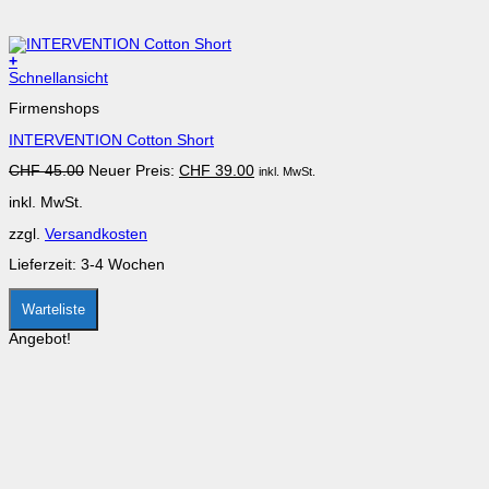
+
Dieses
Schnellansicht
Produkt
Firmenshops
weist
mehrere
INTERVENTION Cotton Short
Varianten
auf.
Ursprünglicher
Aktueller
CHF
45.00
Neuer Preis:
CHF
39.00
inkl. MwSt.
Die
Preis
Preis
Optionen
inkl. MwSt.
war:
ist:
können
CHF 45.00
CHF 39.00.
auf
zzgl.
Versandkosten
der
Produktseite
Lieferzeit:
3-4 Wochen
gewählt
werden
Warteliste
Angebot!