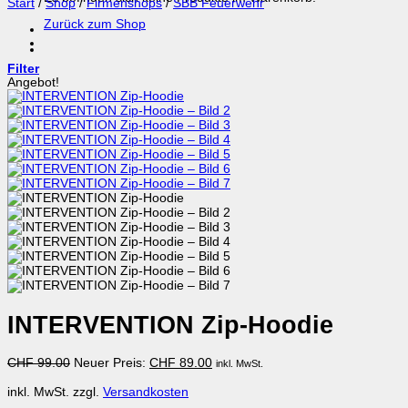
Start
/
Shop
/
Firmenshops
/
SBB Feuerwehr
Zurück zum Shop
Filter
Angebot!
INTERVENTION Zip-Hoodie
Ursprünglicher
Aktueller
CHF
99.00
Neuer Preis:
CHF
89.00
inkl. MwSt.
Preis
Preis
war:
ist:
inkl. MwSt.
zzgl.
Versandkosten
CHF 99.00
CHF 89.00.