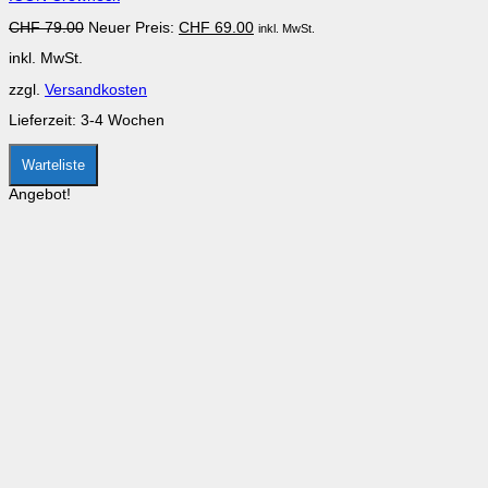
auf.
Ursprünglicher
Aktueller
CHF
79.00
Neuer Preis:
CHF
69.00
inkl. MwSt.
Die
Preis
Preis
Optionen
inkl. MwSt.
war:
ist:
können
CHF 79.00
CHF 69.00.
auf
zzgl.
Versandkosten
der
Produktseite
Lieferzeit:
3-4 Wochen
gewählt
werden
Warteliste
Angebot!