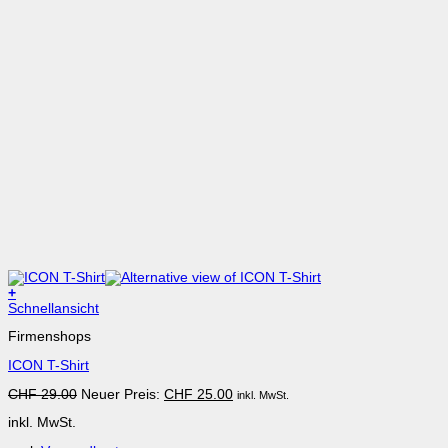
+
Dieses
Schnellansicht
Produkt
Firmenshops
weist
mehrere
ICON T-Shirt
Varianten
auf.
Ursprünglicher
Aktueller
CHF
29.00
Neuer Preis:
CHF
25.00
inkl. MwSt.
Die
Preis
Preis
Optionen
inkl. MwSt.
war:
ist:
können
CHF 29.00
CHF 25.00.
auf