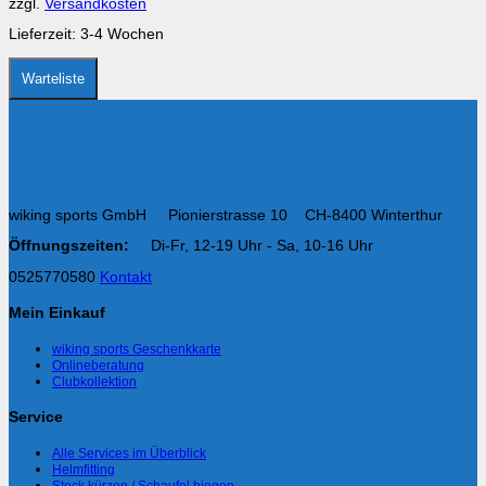
zzgl.
Versandkosten
der
Produktseite
Lieferzeit:
3-4 Wochen
gewählt
werden
Warteliste
wiking sports GmbH Pionierstrasse 10 CH-8400 Winterthur
Öffnungszeiten:
Di-Fr, 12-19 Uhr - Sa, 10-16 Uhr
0525770580
Kontakt
Mein Einkauf
wiking sports Geschenkkarte
Onlineberatung
Clubkollektion
Service
Alle Services im Überblick
Helmfitting