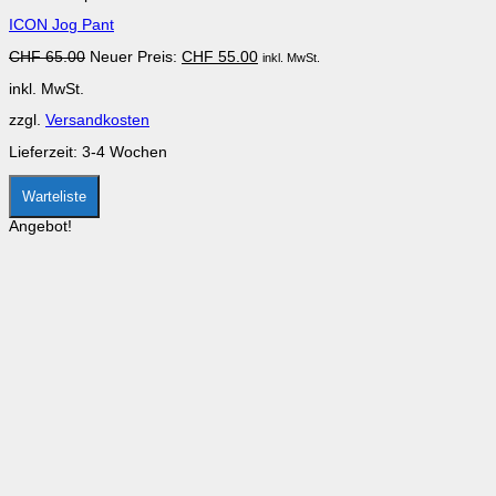
mehrere
ICON Jog Pant
Varianten
auf.
Ursprünglicher
Aktueller
CHF
65.00
Neuer Preis:
CHF
55.00
inkl. MwSt.
Die
Preis
Preis
Optionen
inkl. MwSt.
war:
ist:
können
CHF 65.00
CHF 55.00.
auf
zzgl.
Versandkosten
der
Produktseite
Lieferzeit:
3-4 Wochen
gewählt
werden
Warteliste
Angebot!