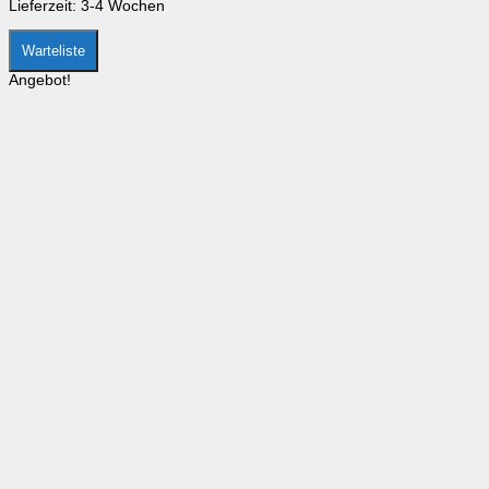
Lieferzeit:
3-4 Wochen
gewählt
werden
Warteliste
Angebot!