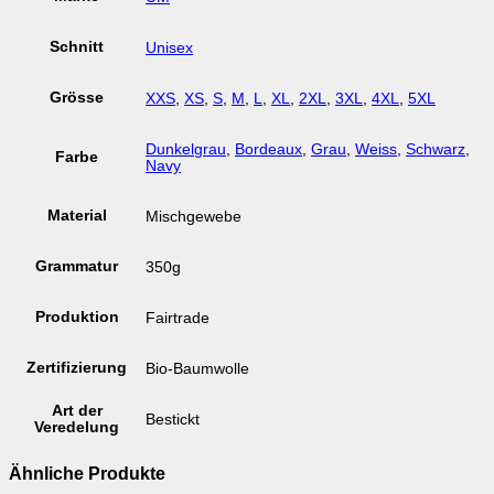
Schnitt
Unisex
Grösse
XXS
,
XS
,
S
,
M
,
L
,
XL
,
2XL
,
3XL
,
4XL
,
5XL
Dunkelgrau
,
Bordeaux
,
Grau
,
Weiss
,
Schwarz
,
Farbe
Navy
Material
Mischgewebe
Grammatur
350g
Produktion
Fairtrade
Zertifizierung
Bio-Baumwolle
Art der
Bestickt
Veredelung
Ähnliche Produkte