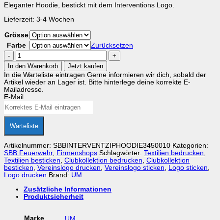
Eleganter Hoodie, bestickt mit dem Interventions Logo.
Lieferzeit:
3-4 Wochen
Grösse
Farbe
Zurücksetzen
INTERVENTION
Zip-
In den Warenkorb
Jetzt kaufen
Hoodie
In die Warteliste eintragen
Gerne informieren wir dich, sobald der
Menge
Artikel wieder an Lager ist. Bitte hinterlege deine korrekte E-
Mailadresse.
E-Mail
Warteliste
Artikelnummer:
SBBINTERVENTZIPHOODIE3450010
Kategorien:
SBB Feuerwehr
,
Firmenshops
Schlagwörter:
Textilien bedrucken
,
Textilien besticken
,
Clubkollektion bedrucken
,
Clubkollektion
besticken
,
Vereinslogo drucken
,
Vereinslogo sticken
,
Logo sticken
,
Logo drucken
Brand:
UM
Zusätzliche Informationen
Produktsicherheit
Marke
UM