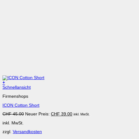
+
Dieses
Schnellansicht
Produkt
Firmenshops
weist
mehrere
ICON Cotton Short
Varianten
auf.
Ursprünglicher
Aktueller
CHF
45.00
Neuer Preis:
CHF
39.00
inkl. MwSt.
Die
Preis
Preis
Optionen
inkl. MwSt.
war:
ist:
können
CHF 45.00
CHF 39.00.
auf
zzgl.
Versandkosten
der
Produktseite