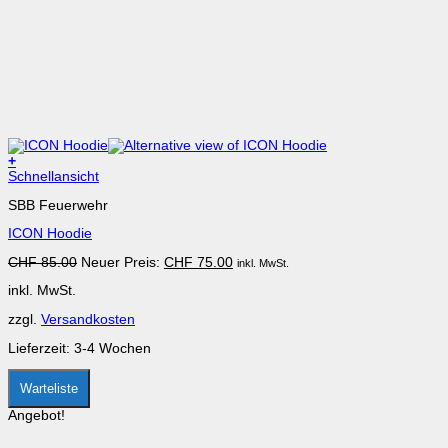
+
Dieses
Schnellansicht
Produkt
SBB Feuerwehr
weist
mehrere
ICON Hoodie
Varianten
auf.
Ursprünglicher
Aktueller
CHF
85.00
Neuer Preis:
CHF
75.00
inkl. MwSt.
Die
Preis
Preis
Optionen
inkl. MwSt.
war:
ist:
können
CHF 85.00
CHF 75.00.
auf
zzgl.
Versandkosten
der
Produktseite
Lieferzeit:
3-4 Wochen
gewählt
werden
Warteliste
Angebot!