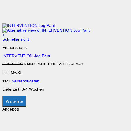
+
Dieses
Schnellansicht
Produkt
Firmenshops
weist
mehrere
INTERVENTION Jog Pant
Varianten
auf.
Ursprünglicher
Aktueller
CHF
65.00
Neuer Preis:
CHF
55.00
inkl. MwSt.
Die
Preis
Preis
Optionen
inkl. MwSt.
war:
ist:
können
CHF 65.00
CHF 55.00.
auf
zzgl.
Versandkosten
der
Produktseite
Lieferzeit:
3-4 Wochen
gewählt
werden
Warteliste
Angebot!