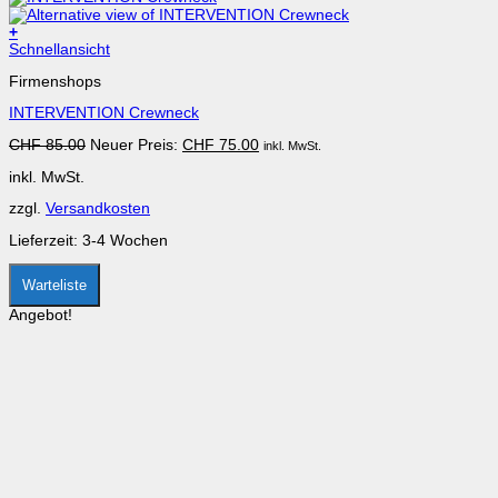
+
Dieses
Schnellansicht
Produkt
Firmenshops
weist
mehrere
INTERVENTION Crewneck
Varianten
auf.
Ursprünglicher
Aktueller
CHF
85.00
Neuer Preis:
CHF
75.00
inkl. MwSt.
Die
Preis
Preis
Optionen
inkl. MwSt.
war:
ist:
können
CHF 85.00
CHF 75.00.
auf
zzgl.
Versandkosten
der
Produktseite
Lieferzeit:
3-4 Wochen
gewählt
werden
Warteliste
Angebot!