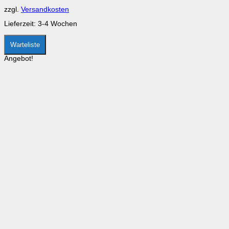
CHF 79.00
CHF 69.00.
auf
zzgl.
Versandkosten
der
Produktseite
Lieferzeit:
3-4 Wochen
gewählt
werden
Warteliste
Angebot!