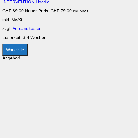
INTERVENTION Hoodie
Varianten
auf.
Ursprünglicher
Aktueller
CHF
89.00
Neuer Preis:
CHF
79.00
inkl. MwSt.
Die
Preis
Preis
Optionen
inkl. MwSt.
war:
ist:
können
CHF 89.00
CHF 79.00.
auf
zzgl.
Versandkosten
der
Produktseite
Lieferzeit:
3-4 Wochen
gewählt
werden
Warteliste
Angebot!