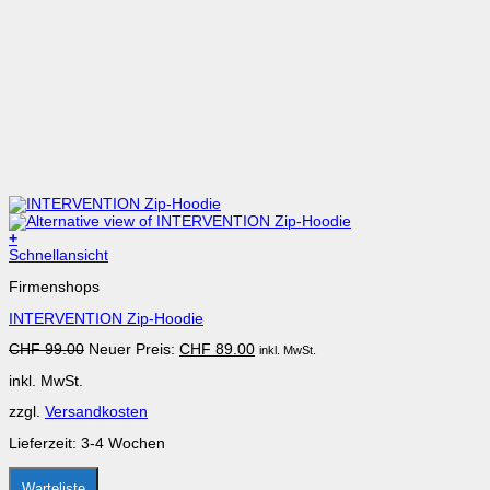
+
Dieses
Schnellansicht
Produkt
Firmenshops
weist
mehrere
INTERVENTION Zip-Hoodie
Varianten
auf.
Ursprünglicher
Aktueller
CHF
99.00
Neuer Preis:
CHF
89.00
inkl. MwSt.
Die
Preis
Preis
Optionen
inkl. MwSt.
war:
ist:
können
CHF 99.00
CHF 89.00.
auf
zzgl.
Versandkosten
der
Produktseite
Lieferzeit:
3-4 Wochen
gewählt
werden
Warteliste