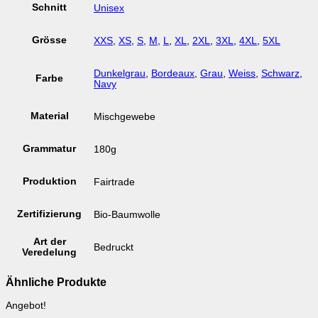
Schnitt
Unisex
Grösse
XXS
,
XS
,
S
,
M
,
L
,
XL
,
2XL
,
3XL
,
4XL
,
5XL
Dunkelgrau
,
Bordeaux
,
Grau
,
Weiss
,
Schwarz
,
Farbe
Navy
Material
Mischgewebe
Grammatur
180g
Produktion
Fairtrade
Zertifizierung
Bio-Baumwolle
Art der
Bedruckt
Veredelung
Ähnliche Produkte
Angebot!