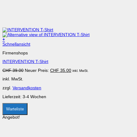
+
Dieses
Schnellansicht
Produkt
Firmenshops
weist
mehrere
INTERVENTION T-Shirt
Varianten
auf.
Ursprünglicher
Aktueller
CHF
39.00
Neuer Preis:
CHF
35.00
inkl. MwSt.
Die
Preis
Preis
Optionen
inkl. MwSt.
war:
ist:
können
CHF 39.00
CHF 35.00.
auf
zzgl.
Versandkosten
der
Produktseite
Lieferzeit:
3-4 Wochen
gewählt
werden
Warteliste
Angebot!