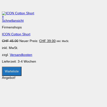
+
Dieses
Schnellansicht
Produkt
Firmenshops
weist
mehrere
ICON Cotton Short
Varianten
auf.
Ursprünglicher
Aktueller
CHF
45.00
Neuer Preis:
CHF
39.00
inkl. MwSt.
Die
Preis
Preis
Optionen
inkl. MwSt.
war:
ist:
können
CHF 45.00
CHF 39.00.
auf
zzgl.
Versandkosten
der
Produktseite
Lieferzeit:
3-4 Wochen
gewählt
werden
Warteliste
Angebot!