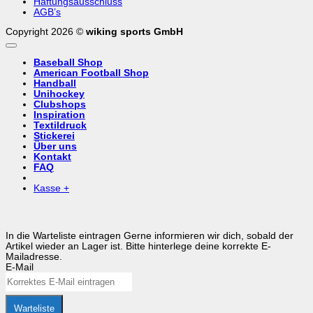
Haftungsausschluss
AGB’s
Copyright 2026 ©
wiking sports GmbH
Baseball Shop
American Football Shop
Handball
Unihockey
Clubshops
Inspiration
Textildruck
Stickerei
Über uns
Kontakt
FAQ
Kasse
+
In die Warteliste eintragen
Gerne informieren wir dich, sobald der
Artikel wieder an Lager ist. Bitte hinterlege deine korrekte E-
Mailadresse.
E-Mail
Warteliste