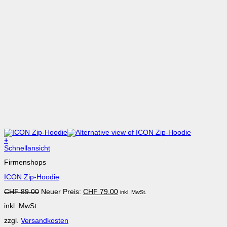
+
Dieses
Schnellansicht
Produkt
Firmenshops
weist
mehrere
ICON Zip-Hoodie
Varianten
auf.
Ursprünglicher
Aktueller
CHF
89.00
Neuer Preis:
CHF
79.00
inkl. MwSt.
Die
Preis
Preis
Optionen
inkl. MwSt.
war:
ist:
können
CHF 89.00
CHF 79.00.
auf
zzgl.
Versandkosten
der