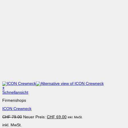
+
Dieses
Schnellansicht
Produkt
Firmenshops
weist
mehrere
ICON Crewneck
Varianten
auf.
Ursprünglicher
Aktueller
CHF
79.00
Neuer Preis:
CHF
69.00
inkl. MwSt.
Die
Preis
Preis
Optionen
inkl. MwSt.
war:
ist:
können