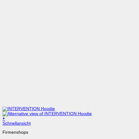
+
Dieses
Schnellansicht
Produkt
Firmenshops
weist
mehrere