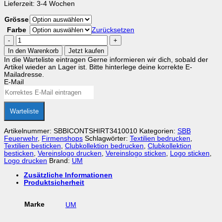
Lieferzeit:
3-4 Wochen
Grösse
Farbe
Zurücksetzen
ICON
T-
In den Warenkorb
Jetzt kaufen
Shirt
In die Warteliste eintragen
Gerne informieren wir dich, sobald der
Menge
Artikel wieder an Lager ist. Bitte hinterlege deine korrekte E-
Mailadresse.
E-Mail
Warteliste
Artikelnummer:
SBBICONTSHIRT3410010
Kategorien:
SBB
Feuerwehr
,
Firmenshops
Schlagwörter:
Textilien bedrucken
,
Textilien besticken
,
Clubkollektion bedrucken
,
Clubkollektion
besticken
,
Vereinslogo drucken
,
Vereinslogo sticken
,
Logo sticken
,
Logo drucken
Brand:
UM
Zusätzliche Informationen
Produktsicherheit
Marke
UM