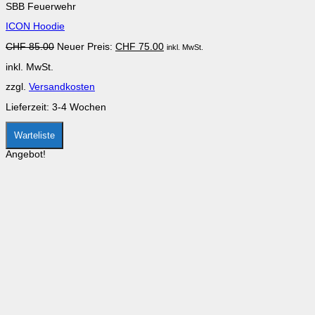
SBB Feuerwehr
weist
mehrere
ICON Hoodie
Varianten
auf.
Ursprünglicher
Aktueller
CHF
85.00
Neuer Preis:
CHF
75.00
inkl. MwSt.
Die
Preis
Preis
Optionen
inkl. MwSt.
war:
ist:
können
CHF 85.00
CHF 75.00.
auf
zzgl.
Versandkosten
der
Produktseite
Lieferzeit:
3-4 Wochen
gewählt
werden
Warteliste
Angebot!