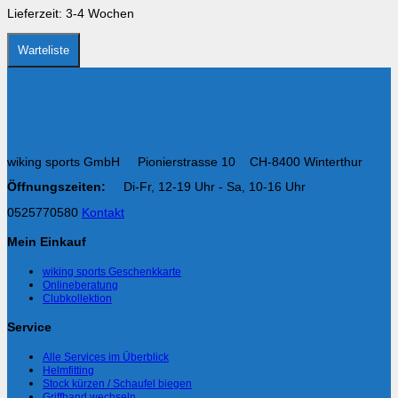
Produktseite
Lieferzeit:
3-4 Wochen
gewählt
werden
Warteliste
wiking sports GmbH Pionierstrasse 10 CH-8400 Winterthur
Öffnungszeiten:
Di-Fr, 12-19 Uhr - Sa, 10-16 Uhr
0525770580
Kontakt
Mein Einkauf
wiking sports Geschenkkarte
Onlineberatung
Clubkollektion
Service
Alle Services im Überblick
Helmfitting
Stock kürzen / Schaufel biegen
Griffband wechseln