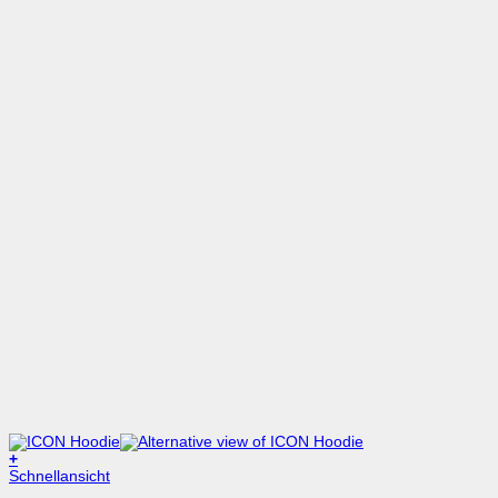
+
Dieses
Schnellansicht
Produkt