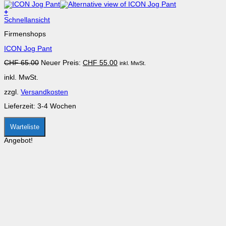
+
Dieses
Schnellansicht
Produkt
Firmenshops
weist
mehrere
ICON Jog Pant
Varianten
auf.
Ursprünglicher
Aktueller
CHF
65.00
Neuer Preis:
CHF
55.00
inkl. MwSt.
Die
Preis
Preis
Optionen
inkl. MwSt.
war:
ist:
können
CHF 65.00
CHF 55.00.
auf
zzgl.
Versandkosten
der
Produktseite
Lieferzeit:
3-4 Wochen
gewählt
werden
Warteliste
Angebot!