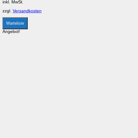
inkl. MwSt.
können
auf
zzgl.
Versandkosten
der
Produktseite
gewählt
Warteliste
werden
Angebot!