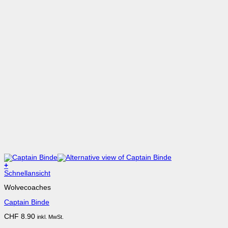
+
Dieses
Schnellansicht
Produkt
Wolvecoaches
weist
mehrere
Captain Binde
Varianten
auf.
CHF
8.90
inkl. MwSt.
Die
Optionen