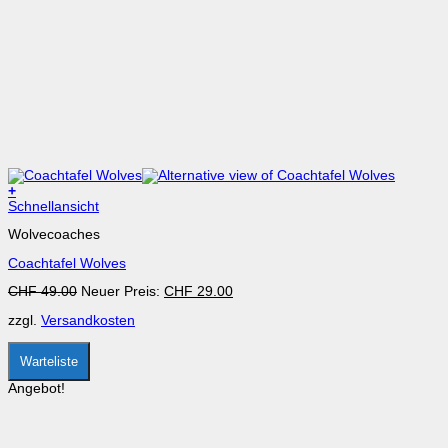
+
Dieses
Schnellansicht
Produkt
Wolvecoaches
weist
mehrere
Coachtafel Wolves
Varianten
auf.
Ursprünglicher
Aktueller
CHF
49.00
Neuer Preis:
CHF
29.00
Die
Preis
Preis
Optionen
zzgl.
Versandkosten
war:
ist:
können
CHF 49.00
CHF 29.00.
auf
der
Warteliste
Produktseite
gewählt
Angebot!
werden