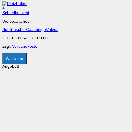
+
Dieses
Schnellansicht
Produkt
Wolvecoaches
weist
mehrere
Sporttasche Coaching Wolves
Varianten
auf.
CHF
65.00
–
CHF
69.00
Die
Optionen
zzgl.
Versandkosten
können
auf
der
Warteliste
Produktseite
gewählt
Angebot!
werden