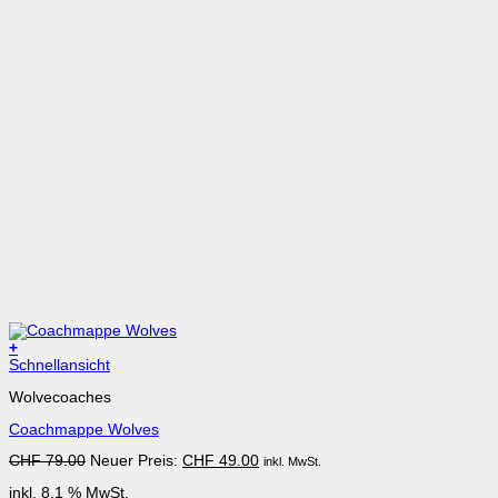
+
Schnellansicht
Wolvecoaches
Coachmappe Wolves
Ursprünglicher
Aktueller
CHF
79.00
Neuer Preis:
CHF
49.00
inkl. MwSt.
Preis
Preis
inkl. 8.1 % MwSt.
war:
ist: