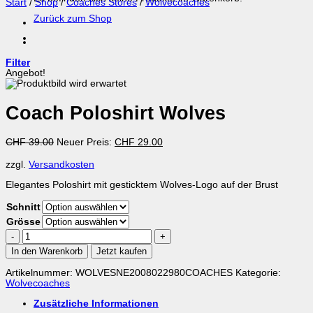
Start
/
Shop
/
Coaches Stores
/
Wolvecoaches
Zurück zum Shop
Filter
Angebot!
Coach Poloshirt Wolves
Ursprünglicher
Aktueller
CHF
39.00
Neuer Preis:
CHF
29.00
Preis
Preis
war:
ist:
zzgl.
Versandkosten
CHF 39.00
CHF 29.00.
Elegantes Poloshirt mit gesticktem Wolves-Logo auf der Brust
Schnitt
Grösse
Coach
Poloshirt
In den Warenkorb
Jetzt kaufen
Wolves
Menge
Artikelnummer:
WOLVESNE2008022980COACHES
Kategorie:
Wolvecoaches
Zusätzliche Informationen