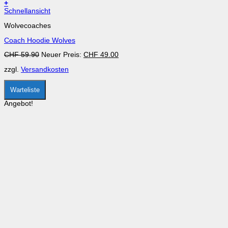
+
Dieses
Schnellansicht
Produkt
Wolvecoaches
weist
mehrere
Coach Hoodie Wolves
Varianten
auf.
Ursprünglicher
Aktueller
CHF
59.90
Neuer Preis:
CHF
49.00
Die
Preis
Preis
Optionen
zzgl.
Versandkosten
war:
ist:
können
CHF 59.90
CHF 49.00.
auf
der
Warteliste
Produktseite
gewählt
Angebot!
werden