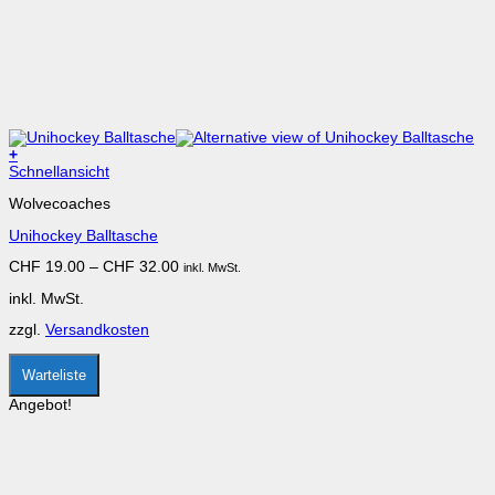
+
Dieses
Schnellansicht
Produkt
Wolvecoaches
weist
mehrere
Unihockey Balltasche
Varianten
auf.
CHF
19.00
–
CHF
32.00
inkl. MwSt.
Die
Optionen
inkl. MwSt.
können
auf
zzgl.
Versandkosten
der
Produktseite
gewählt
Warteliste
werden
Angebot!