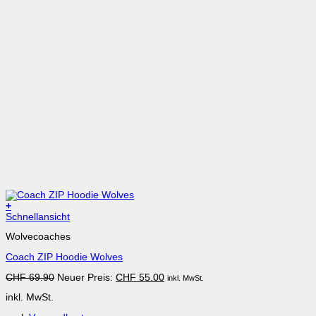
+
Dieses
Schnellansicht
Produkt
Wolvecoaches
weist
mehrere
Coach ZIP Hoodie Wolves
Varianten
auf.
Ursprünglicher
Aktueller
CHF
69.90
Neuer Preis:
CHF
55.00
inkl. MwSt.
Die
Preis
Preis
Optionen
inkl. MwSt.
war:
ist:
können
CHF 69.90
CHF 55.00.
auf