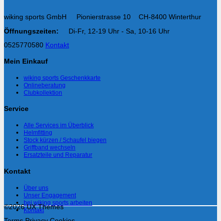
wiking sports GmbH Pionierstrasse 10 CH-8400 Winterthur
Öffnungszeiten:
Di-Fr, 12-19 Uhr - Sa, 10-16 Uhr
0525770580
Kontakt
Mein Einkauf
wiking sports Geschenkkarte
Onlineberatung
Clubkollektion
Service
Alle Services im Überblick
Helmfitting
Stock kürzen / Schaufel biegen
Griffband wechseln
Ersatzteile und Reparatur
Kontakt
Über uns
Unser Engagement
bei wiking sports arbeiten
©2026 UX Themes
Kontakt
Terms
Privacy
Cookies