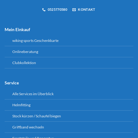
0525770580
KONTAKT
Mein Einkauf
wiking sports Geschenkkarte
Onlineberatung
Clubkollektion
Service
Alle Services im Überblick
Helmfitting
Stock kürzen / Schaufel biegen
Griffband wechseln