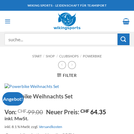
Zum
WIKING SPORTS - LEIDENSCHAFT FÜR TEAMSPORT
Inhalt
springen
Suchen
nach:
START
/
SHOP
/
CLUBSHOPS
/
POWERBIKE
FILTER
Powerbike Weihnachts Set
Angebot!
Ursprünglicher
Aktueller
Von:
CHF
99.00
Neuer Preis:
CHF
64.35
Preis
Preis
inkl. MwSt.
war:
ist:
inkl. 8.1 % MwSt.
zzgl.
Versandkosten
CHF 99.00
CHF 64.35