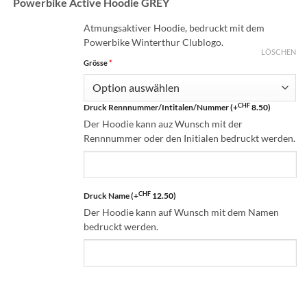
Powerbike Active Hoodie GREY
Atmungsaktiver Hoodie, bedruckt mit dem
Powerbike Winterthur Clublogo.
LÖSCHEN
(für Powerbike Active Hoodie GREY)
Grösse
*
CHF
Druck Rennnummer/Intitalen/Nummer
(+
8.50
)
Der Hoodie kann auz Wunsch mit der
Rennnummer oder den Initialen bedruckt werden.
CHF
Druck Name
(+
12.50
)
Der Hoodie kann auf Wunsch mit dem Namen
bedruckt werden.