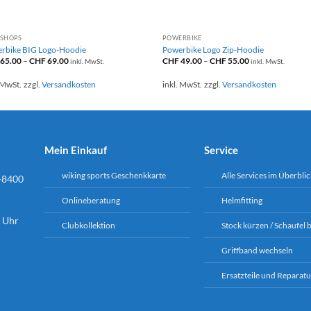
+
+
SHOPS
POWERBIKE
rbike BIG Logo-Hoodie
Powerbike Logo Zip-Hoodie
65.00
–
CHF
69.00
CHF
49.00
–
CHF
55.00
inkl. MwSt.
inkl. MwSt.
 MwSt.
zzgl.
Versandkosten
inkl. MwSt.
zzgl.
Versandkosten
Mein Einkauf
Service
wiking sports Geschenkkarte
Alle Services im Überblic
-8400
Onlineberatung
Helmfitting
6 Uhr
Clubkollektion
Stock kürzen / Schaufel 
Griffband wechseln
Ersatzteile und Reparatu