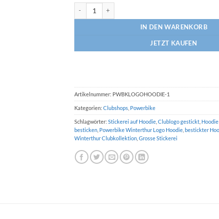
Powerbike Logo-Hoodie Menge
IN DEN WARENKORB
JETZT KAUFEN
Artikelnummer:
PWBKLOGOHOODIE-1
Kategorien:
Clubshops
,
Powerbike
Schlagwörter:
Stickerei auf Hoodie
,
Clublogo gestickt
,
Hoodie 
besticken
,
Powerbike Winterthur Logo Hoodie
,
bestickter Ho
Winterthur Clubkollektion
,
Grosse Stickerei