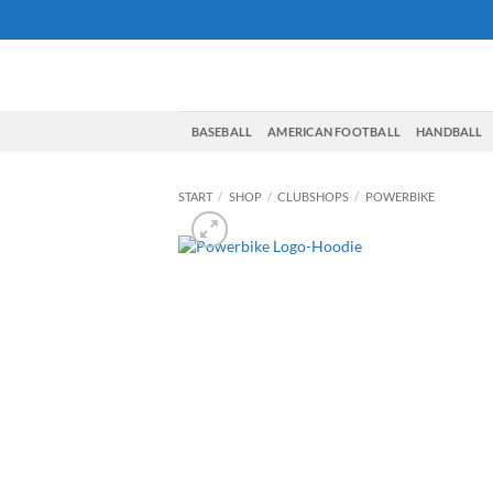
Zum
Inhalt
springen
BASEBALL
AMERICAN FOOTBALL
HANDBALL
START
/
SHOP
/
CLUBSHOPS
/
POWERBIKE