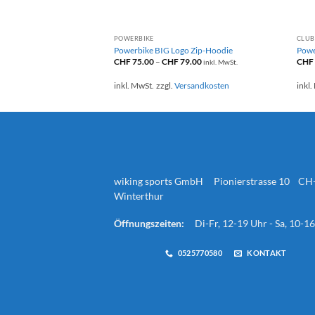
+
POWERBIKE
CLUB
Powerbike BIG Logo Zip-Hoodie
Powe
CHF
75.00
–
CHF
79.00
CHF
inkl. MwSt.
inkl. MwSt.
zzgl.
Versandkosten
inkl.
wiking sports GmbH Pionierstrasse 10 CH
Winterthur
Öffnungszeiten:
Di-Fr, 12-19 Uhr - Sa, 10-1
0525770580
KONTAKT