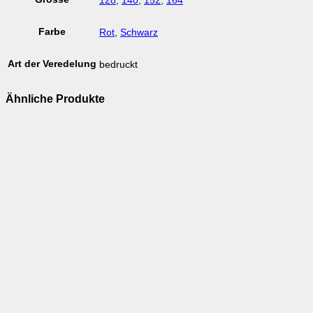
128
,
140
,
152
,
164
Farbe
Rot
,
Schwarz
Art der Veredelung
bedruckt
Ähnliche Produkte