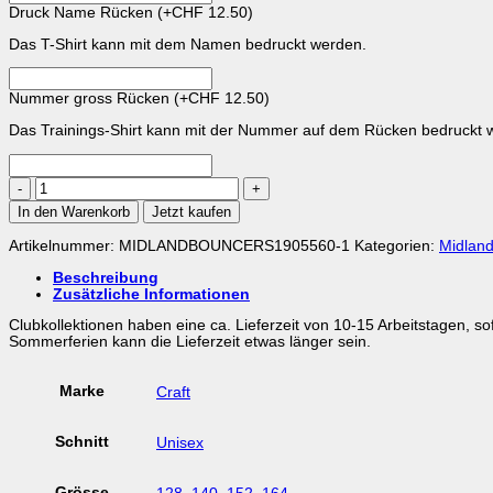
Druck Name Rücken
(+
CHF
12.50
)
Das T-Shirt kann mit dem Namen bedruckt werden.
Nummer gross Rücken
(+
CHF
12.50
)
Das Trainings-Shirt kann mit der Nummer auf dem Rücken bedruckt 
Midland
Bouncers
In den Warenkorb
Jetzt kaufen
Trainings
Tee
Artikelnummer:
MIDLANDBOUNCERS1905560-1
Kategorien:
Midlan
Kids
Menge
Beschreibung
Zusätzliche Informationen
Clubkollektionen haben eine ca. Lieferzeit von 10-15 Arbeitstagen, s
Sommerferien kann die Lieferzeit etwas länger sein.
Marke
Craft
Schnitt
Unisex
Grösse